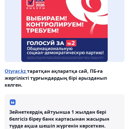
Оtyrar.kz
таратқан ақпаратқа сай, ПБ-ға
жергілікті тұрғындардың бірі арызданып
келген.
Зейнеткердің айтуынша 1 жылдан бері
белгісіз біреу банк картасынан жасырын
түрде ақша шешіп жүргенін көрсеткен.