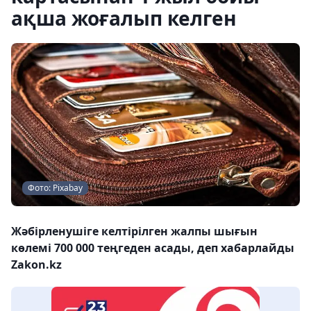
ақша жоғалып келген
Фото: Pixabay
Жәбірленушіге келтірілген жалпы шығын
көлемі 700 000 теңгеден асады, деп хабарлайды
Zakon.kz