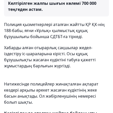
Келтірілген жалпы шығын көлемі 700 000
теңгеден астам.
Полиция қызметкерлері аталған жайтты ҚР ҚК-нің
188-бабы, яғни «Ұрлық» қылмыстық құқық
бұзушылығы бойынша СДТБТ-ға тіркеді.
Хабарды алған отырарлық сақшылар жедел-
іздестіру іс-шараларына кірісті. Осы құқық
бұзушылықты жасаған күдіктіні табуға қажетті
жұмыстардың барлығын жүргізді.
Нәтижесінде полицейлер жинақталған ақпарат
көздері арқылы әрекет жасаған күдіктінің жеке
басын анықтады. Ол жәбірленушінің немересі
болып шықты.