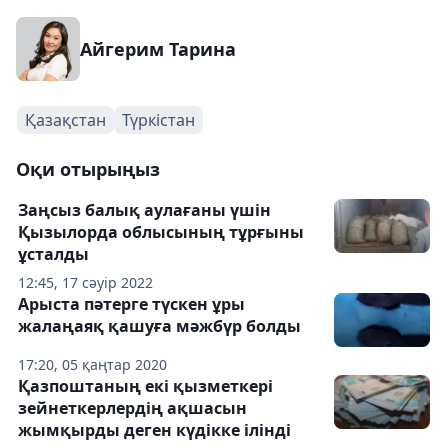
Айгерим Тарина
Қазақстан
Түркістан
Оқи отырыңыз
Заңсыз балық аулағаны үшін
Қызылорда облысының тұрғыны
ұсталды
12:45, 17 сәуір 2022
Арыста пәтерге түскен ұры
жалаңаяқ қашуға мәжбүр болды
17:20, 05 қаңтар 2020
Қазпоштаның екі қызметкері
зейнеткерлердің ақшасын
жымқырды деген күдікке ілінді