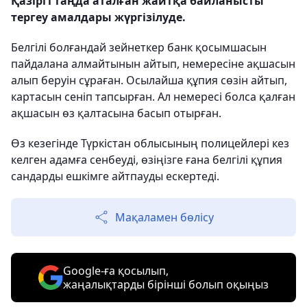
Қазіргі таңда аталған жайтқа байланысты
тергеу амалдары жүргізілуде.
Белгілі болғандай зейнеткер банк қосымшасын
пайдалана алмайтынын айтып, немересіне ақшасын
алып беруін сұраған. Осылайша құпия сөзін айтып,
картасын сеніп тапсырған. Ал немересі болса қалған
ақшасын өз қалтасына басып отырған.
Өз кезегінде Түркістан облысының полицейлері кез
келген адамға сенбеуді, өзіңізге ғана белгілі құпия
сандарды ешкімге айтпауды ескертеді.
Мақаламен бөлісу
Google-ға қосылып,
жаңалықтарды бірінші болып оқыңыз