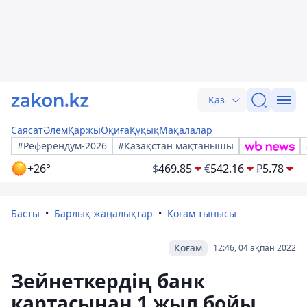
Қаз
Саясат
Әлем
Қаржы
Оқиға
Құқық
Мақалалар
#Референдум-2026
#Қазақстан мақтанышы
+26°
$
469.85
€
542.16
₽
5.78
Басты
Барлық жаңалықтар
Қоғам тынысы
Қоғам
12:46, 04 ақпан 2022
Зейнеткердің банк
картасынан 1 жыл бойы