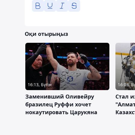
Оқи отырыңыз
16:13, Бүгін
16:03, Б
Заменивший Оливейру
Стал и
бразилец Руффи хочет
"Алмат
нокаутировать Царукяна
Казахс