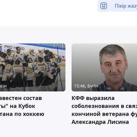
Пікір жаз
үгін
15:46, Бүгін
звестен состав
КФФ выразила
ы" на Кубок
соболезнования в свя
тана по хоккею
кончиной ветерана ф
Александра Лисина