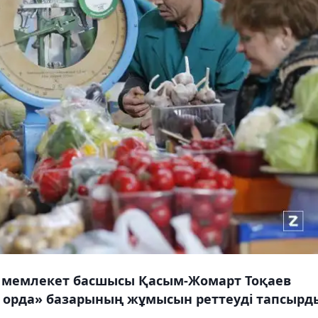
а мемлекет басшысы Қасым-Жомарт Тоқаев
н орда» базарының жұмысын реттеуді тапсырд