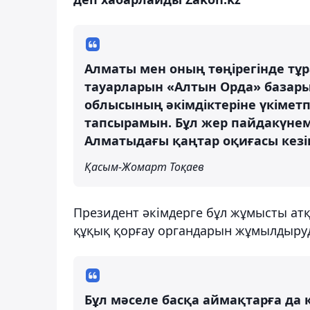
Алматы мен оның төңірегінде тұ
тауарларын «Алтын Орда» базар
облысының әкімдіктеріне үкіметпе
тапсырамын. Бұл жер пайдакүнем
Алматыдағы қаңтар оқиғасы кезін
Қасым-Жомарт Тоқаев
Президент әкімдерге бұл жұмысты атқа
құқық қорғау органдарын жұмылдыру
Бұл мәселе басқа аймақтарға да қ