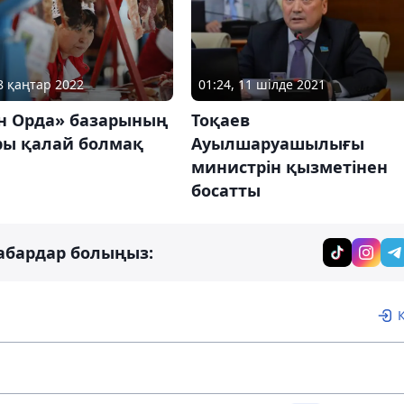
28 қаңтар 2022
01:24, 11 шілде 2021
н Орда» базарының
Тоқаев
ры қалай болмақ
Ауылшаруашылығы
министрін қызметінен
босатты
абардар болыңыз: