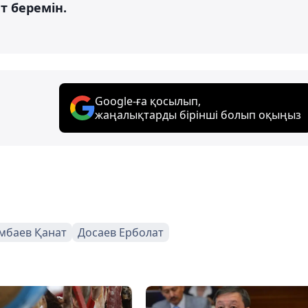
т беремін.
Google-ға қосылып,
жаңалықтарды бірінші болып оқыңыз
мбаев Қанат
Досаев Ерболат