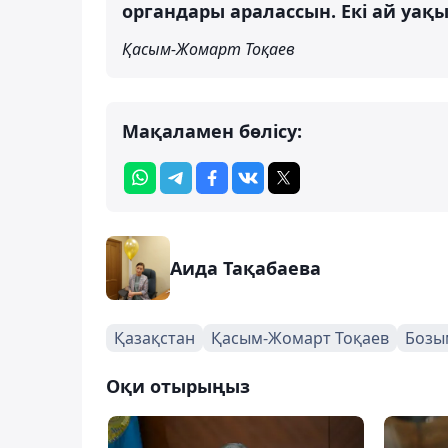
органдары аралассын. Екі ай уақы
Қасым-Жомарт Тоқаев
Мақаламен бөлісу:
Аида Тақабаева
Қазақстан
Қасым-Жомарт Тоқаев
Бозы
Оқи отырыңыз