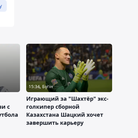
у
15:34, Бүгін
Играющий за "Шахтёр" экс-
зи с
голкипер сборной
утбола
Казахстана Шацкий хочет
завершить карьеру