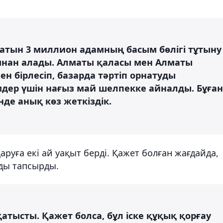
ратын 3 миллион адамның басым бөлігі тұтыну
ынан алады. Алматы қаласы мен Алматы
н бірлесіп, базарда тәртіп орнатуды
дер үшін нағыз май шелпекке айналды. Бұған
де анық көз жеткіздік.
руға екі ай уақыт берді. Қажет болған жағдайда,
ды тапсырды.
атысты. Қажет болса, бұл іске құқық қорғау