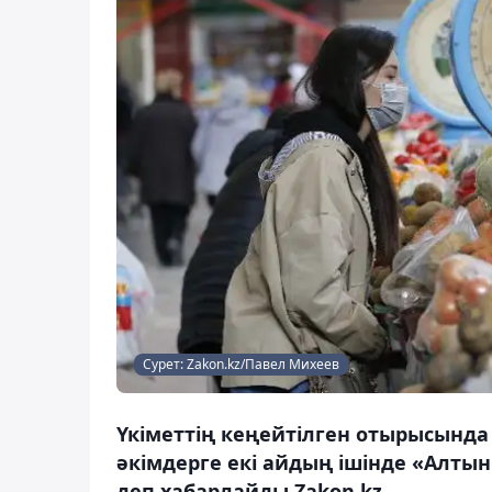
Сурет: Zakon.kz/Павел Михеев
Үкіметтің кеңейтілген отырысынд
әкімдерге екі айдың ішінде «Алты
деп хабарлайды Zakon.kz