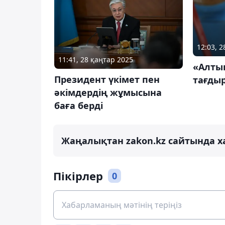
12:03, 
11:41, 28 қаңтар 2025
«Алты
Президент үкімет пен
тағды
әкімдердің жұмысына
баға берді
Жаңалықтан zakon.kz сайтында х
Пікірлер
0