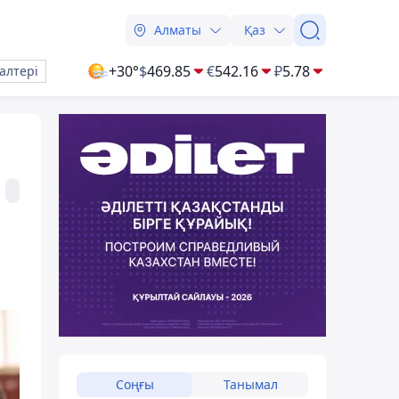
Алматы
Қаз
+30°
$
469.85
€
542.16
₽
5.78
алтері
Соңғы
Танымал