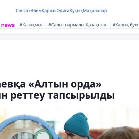
Саясат
Әлем
Қаржы
Оқиға
Құқық
Мақалалар
#Қазақмыс
#Салыстырмалы Қазақстан
#Халық бухг
аевқа «Алтын орда»
н реттеу тапсырылды