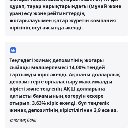
құрап, тауар нарықтарындағы (мұнай және
уран) өсу және рейтингтердің
жоғарылауымен қатар жүретін компания
кірісінің өсуі аясында әкелді.
Теңгедегі жинақ депозитінің жоғары
сыйақы мөлшерлемесі 14,00% теңдей
тартымды кіріс әкелді. Ақшаны долларлық
депозиттерге орналастыру максималды
кірісті және теңгенің АҚШ долларына
қатысты бағамының өзгеруін ескере
отырып, 3,63% кіріс әкелді, бұл теңгелік
жинақ депозитінің кірістілігінен 3,9 есе аз.
Ұлттық банк