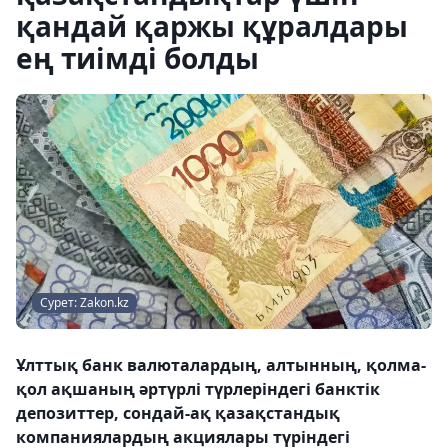
қандай қаржы құралдары
ең тиімді болды
Сурет: Zakon.kz
Ұлттық банк валюталардың, алтынның, қолма-
қол ақшаның әртүрлі түрлеріндегі банктік
депозиттер, сондай-ақ қазақстандық
компаниялардың акциялары түріндегі