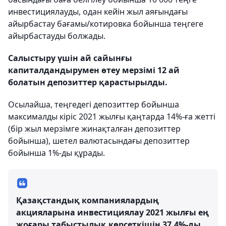
инвестициялауды, одан кейін жыл аяғындағы
айырбастау бағамы/котировка бойынша теңгеге
айырбастауды болжады.
Салыстыру үшін ай сайынғы
капиталдандырумен өтеу мерзімі 12 ай
болатын депозиттер қарастырылды.
Осылайша, теңгедегі депозиттер бойынша
максималды кіріс 2021 жылғы қаңтарда 14%-ға жетті
(бір жыл мерзімге жинақталған депозиттер
бойынша), шетел валютасындағы депозиттер
бойынша 1%-ды құрады.
Қазақстандық компаниялардың
акцияларына инвестициялау 2021 жылғы ең
жоғары табыстылық көрсеткішін 37,4%-ды