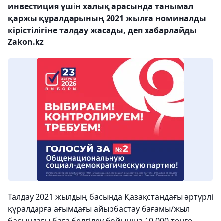
инвестиция үшін халық арасында танымал
қаржы құралдарының 2021 жылға номиналды
кірістілігіне талдау жасады, деп хабарлайды
Zakon.kz
Талдау 2021 жылдың басында Қазақстандағы әртүрлі
құралдарға ағымдағы айырбастау бағамы/жыл
басындағы баға белгілеу бойынша 10 000 теңге