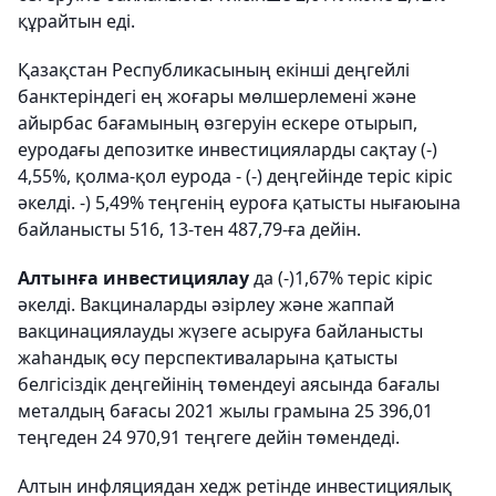
құрайтын еді.
Қазақстан Республикасының екінші деңгейлі
банктеріндегі ең жоғары мөлшерлемені және
айырбас бағамының өзгеруін ескере отырып,
еуродағы депозитке инвестицияларды сақтау (-)
4,55%, қолма-қол еурода - (-) деңгейінде теріс кіріс
әкелді. -) 5,49% теңгенің еуроға қатысты нығаюына
байланысты 516, 13-тен 487,79-ға дейін.
Алтынға инвестициялау
да (-)1,67% теріс кіріс
әкелді. Вакциналарды әзірлеу және жаппай
вакцинациялауды жүзеге асыруға байланысты
жаһандық өсу перспективаларына қатысты
белгісіздік деңгейінің төмендеуі аясында бағалы
металдың бағасы 2021 жылы грамына 25 396,01
теңгеден 24 970,91 теңгеге дейін төмендеді.
Алтын инфляциядан хедж ретінде инвестициялық