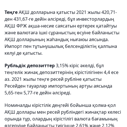
Теңге
АҚШ долларына қатысты 2021 жылы 420,71-
ден 431,67-ге дейін әлсіреді, бұл инвесторлардың
АҚШ ФРЖ ақша-несие саясатын ертерек қатайтуы
және валютаға ішкі сұраныстың өсуіне байланысты
АҚШ долларының жаһандық нығаюы аясында.
Импорт пен тұтынушылық белсенділіктің қалпына
келуі де қатысты.
Рубльдік депозиттер
3,15% кіріс әкелді, бұл
теңгелік жинақ депозиттерінің кірістілігінен 4,4 есе
аз. 2021 жылы теңге ресей рубліне қатысты
Ресейден тауарлар импортының артуы аясында
5,65-тен 5,77-ге дейін әлсіреді.
Номиналды кірістілік деңгейі бойынша қолма-қол
АҚШ доллары мен ресей рубліндегі жинақтар келесі
орында тұр, олардың кірістілігі валюта бағамының
өзгеруіне байланысты тиісінше 2,61% және 2,12%