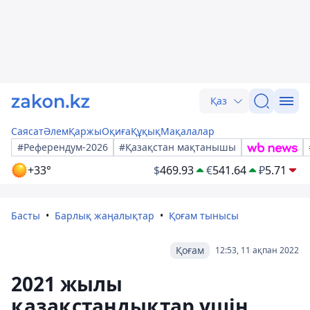
Қаз
Саясат
Әлем
Қаржы
Оқиға
Құқық
Мақалалар
#Референдум-2026
#Қазақстан мақтанышы
+33°
$
469.93
€
541.64
₽
5.71
Басты
Барлық жаңалықтар
Қоғам тынысы
Қоғам
12:53, 11 ақпан 2022
2021 жылы
қазақстандықтар үшін