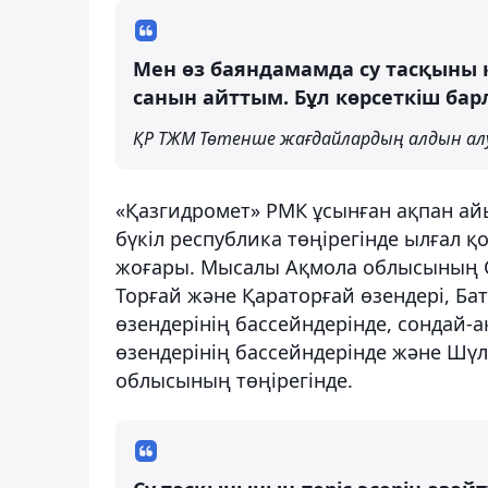
Мен өз баяндамамда су тасқыны қ
санын айттым. Бұл көрсеткіш ба
ҚР ТЖМ Төтенше жағдайлардың алдын ал
«Қазгидромет» РМК ұсынған ақпан а
бүкіл республика төңірегінде ылғал
жоғары. Мысалы Ақмола облысының Се
Торғай және Қараторғай өзендері, Б
өзендерінің бассейндерінде, сондай-
өзендерінің бассейндерінде және Шү
облысының төңірегінде.