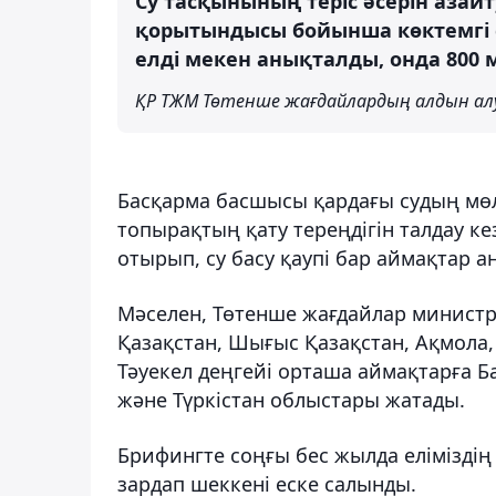
Су тасқынының теріс әсерін азайт
қорытындысы бойынша көктемгі су
елді мекен анықталды, онда 800 
ҚР ТЖМ Төтенше жағдайлардың алдын ал
Басқарма басшысы қардағы судың мөл
топырақтың қату тереңдігін талдау к
отырып, су басу қаупі бар аймақтар 
Мәселен, Төтенше жағдайлар министрлі
Қазақстан, Шығыс Қазақстан, Ақмола, 
Тәуекел деңгейі орташа аймақтарға Б
және Түркістан облыстары жатады.
Брифингте соңғы бес жылда еліміздің
зардап шеккені еске салынды.