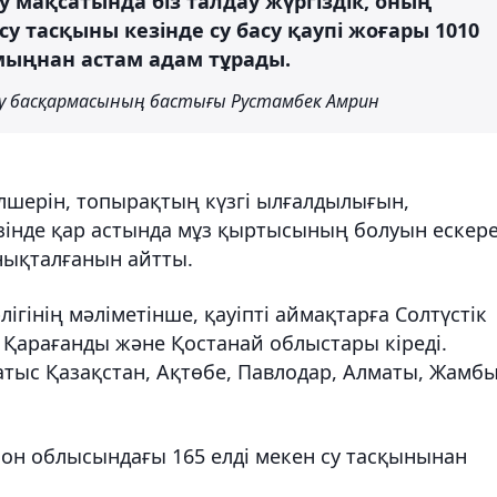
у мақсатында біз талдау жүргіздік, оның
 тасқыны кезінде су басу қаупі жоғары 1010
мыңнан астам адам тұрады.
у басқармасының бастығы Рустамбек Амрин
шерін, топырақтың күзгі ылғалдылығын,
езінде қар астында мұз қыртысының болуын ескер
анықталғанын айтты.
гінің мәліметінше, қауіпті аймақтарға Солтүстік
Қарағанды ​​және Қостанай облыстары кіреді.
атыс Қазақстан, Ақтөбе, Павлодар, Алматы, Жамб
 он облысындағы 165 елді мекен су тасқынынан