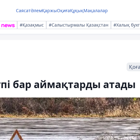
Саясат
Әлем
Қаржы
Оқиға
Құқық
Мақалалар
#Қазақмыс
#Салыстырмалы Қазақстан
#Халық бухг
Қоғ
пі бар аймақтарды атады