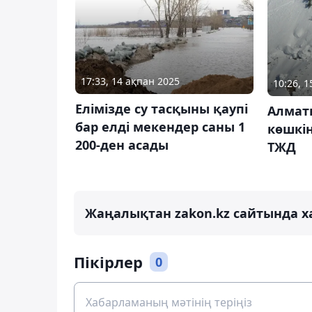
17:33, 14 ақпан 2025
10:26, 
Елімізде су тасқыны қаупі
Алмат
бар елді мекендер саны 1
көшкін
200-ден асады
ТЖД
Жаңалықтан zakon.kz сайтында х
Пікірлер
0