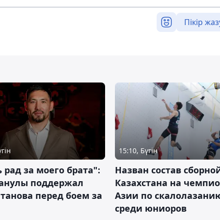
Пікір жаз
үгін
15:10, Бүгін
 рад за моего брата":
Назван состав сборно
анулы поддержал
Казахстана на чемпи
танова перед боем за
Азии по скалолазани
среди юниоров