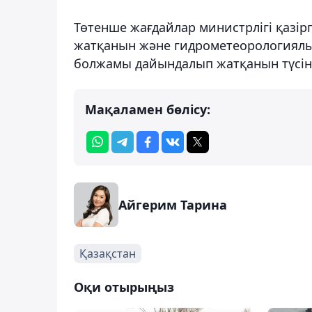
Төтенше жағдайлар министрлігі қазір
жатқанын және гидрометеорологиялы
болжамы дайындалып жатқанын түсінд
Мақаламен бөлісу:
Айгерим Тарина
Қазақстан
Оқи отырыңыз