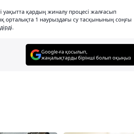
гі уақытта қардың жиналу процесі жалғасып
қ орталықта 1 наурыздағы су тасқынының соңғы
ірді.
Google-ға қосылып,
жаңалықтарды бірінші болып оқыңыз