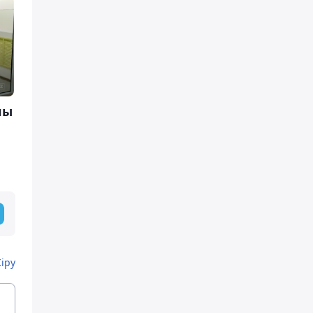
лы
Кіру