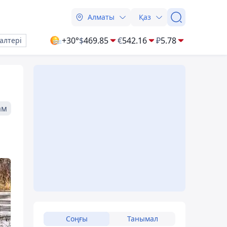
Алматы
Қаз
+30°
$
469.85
€
542.16
₽
5.78
алтері
ам
Соңғы
Танымал