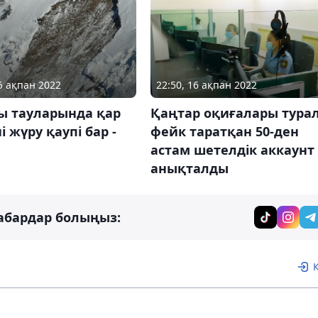
15 ақпан 2022
22:50, 16 ақпан 2022
ы тауларында қар
Қаңтар оқиғалары тура
і жүру қаупі бар -
фейк таратқан 50-ден
астам шетелдік аккаунт
анықталды
абардар болыңыз: