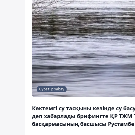
Сурет: pixabay
Көктемгі су тасқыны кезінде су ба
деп хабарлады брифингте ҚР ТЖМ
басқармасының басшысы Рустамбек