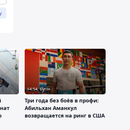
у
14:54, Бүгін
й
Три года без боёв в профи:
онат
Абильхан Аманкул
ю
возвращается на ринг в США