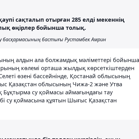
аупі сақталып отырған 285 елді мекеннің
рлық өңірлер бойынша толық.
у басқармасының бастығы Рустамбек Амрин
йының алдын ала болжамдық мәліметтері бойынша
 қорының көлемі орташа жылдық көрсеткіштерден
леті өзені бассейнінде, Қостанай облысының
атыс Қазақстан облысының Чижа-2 және Утва
ақ Бұқтырма су қоймасы аймағындағы тау
лбі су қоймасына құятын Шығыс Қазақстан