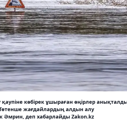
су қаупіне көбірек ұшыраған өңірлер анықталды
 Төтенше жағдайлардың алдын алу
 Әмрин, деп хабарлайды Zakon.kz