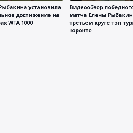
 Рыбакина установила
Видеообзор победног
льное достижение на
матча Елены Рыбакин
ах WTA 1000
третьем круге топ-тур
Торонто