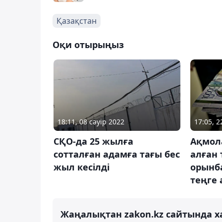
Қазақстан
Оқи отырыңыз
18:11, 08 сәуір 2022
17:05, 
СҚО-да 25 жылға
Ақмол
сотталған адамға тағы бес
алған
жыл кесілді
орынб
теңге
Жаңалықтан zakon.kz сайтында х