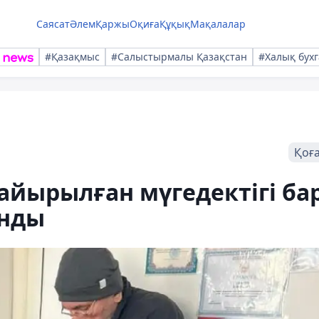
Саясат
Әлем
Қаржы
Оқиға
Құқық
Мақалалар
#Қазақмыс
#Салыстырмалы Қазақстан
#Халық бухг
Қоғ
айырылған мүгедектігі ба
ынды