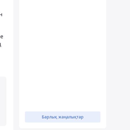
н
ке
ң
Барлық жаңалықтар