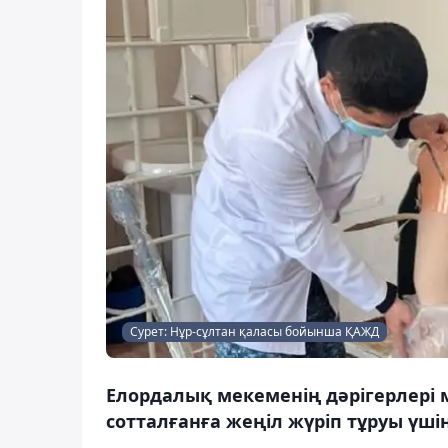
Сурет: Нұр-сұлтан қаласы бойынша ҚАЖД
Елордалық мекеменің дәрігерлері
сотталғанға жеңіл жүріп тұруы үші