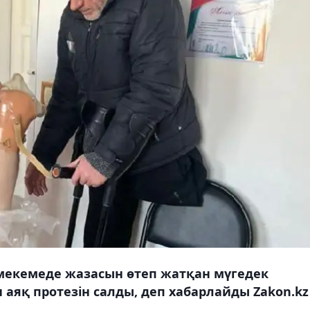
 мекемеде жазасын өтеп жатқан мүгедек
н аяқ протезін салды, деп хабарлайды Zakon.kz