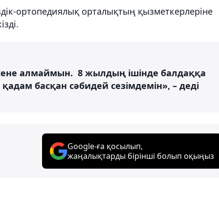
ездік-ортопедиялық орталықтың қызметкерлеріне
ізді.
 сене алмаймын. 8 жылдың ішінде балдаққа
 қадам басқан сәбидей сезімдемін», – деді
Google-ға қосылып,
жаңалықтарды бірінші болып оқыңыз