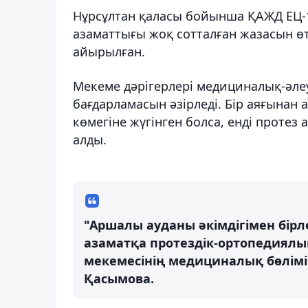
Нұрсұлтан қаласы бойынша ҚАЖД ЕЦ-1
азаматтығы жоқ сотталған жазасын өт
айырылған.
Мекеме дәрігерлері медициналық-әле
бағдарламасын әзірледі. Бір аяғынан
көмегіне жүгінген болса, енді протез 
алды.
"Аршалы ауданы әкімдігімен бір
азаматқа протездік-ортопедиялық
мекемесінің медициналық бөлімі
Қасымова.