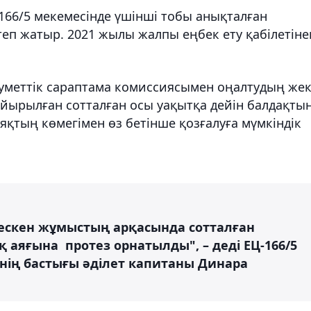
66/5 мекемесінде үшінші тобы анықталған
еп жатыр. 2021 жылы жалпы еңбек ету қабілетіне
уметтік сараптама комиссиясымен оңалтудың же
 айырылған сотталған осы уақытқа дейін балдақты
аяқтың көмегімен өз бетінше қозғалуға мүмкіндік
лескен жұмыстың арқасында сотталған
 аяғына протез орнатылды", – деді ЕЦ-166/5
нің бастығы әділет капитаны Динара