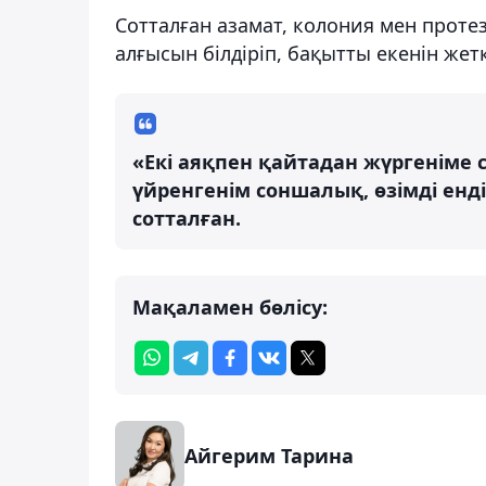
Сотталған азамат, колония мен прот
алғысын білдіріп, бақытты екенін жетк
«Екі аяқпен қайтадан жүргеніме
үйренгенім соншалық, өзімді енді
сотталған.
Мақаламен бөлісу:
Айгерим Тарина