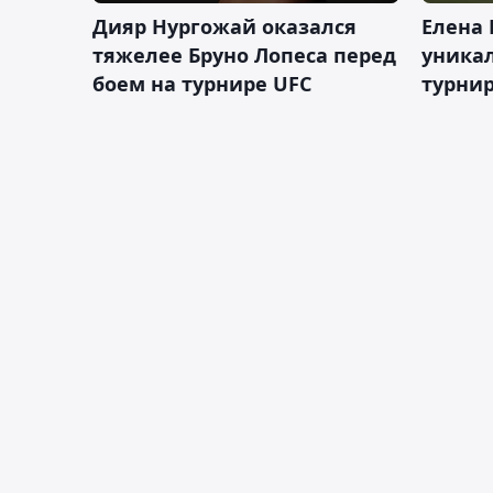
Дияр Нургожай оказался
Елена
тяжелее Бруно Лопеса перед
уника
боем на турнире UFC
турнир