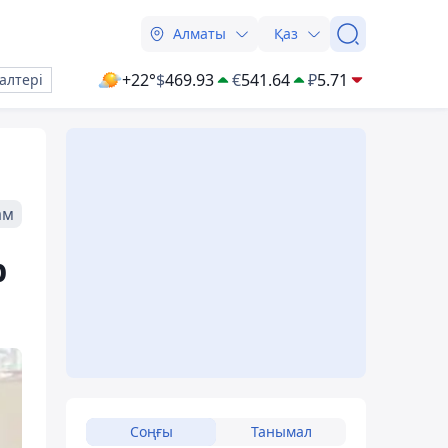
Алматы
Қаз
+22°
$
469.93
€
541.64
₽
5.71
алтері
ам
р
Соңғы
Танымал