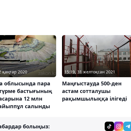
15:19, 31 желтоқсан 2021
22 қаңтар 2020
Маңғыстауда 500-ден
а облысында пара
астам сотталушы
 түрме бастығының
рақымшылыққа ілігеді
асарына 12 млн
 айыппұл салынды
абардар болыңыз: