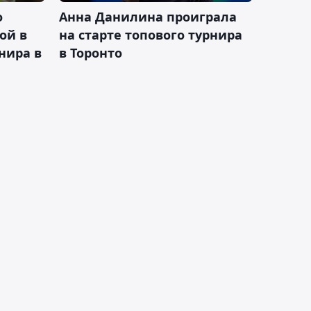
о
Анна Данилина проиграла
ой в
на старте топового турнира
нира в
в Торонто