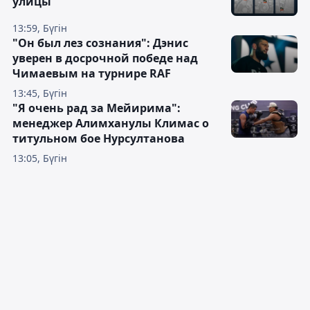
улицы
13:59, Бүгін
"Он был лез сознания": Дэнис
уверен в досрочной победе над
Чимаевым на турнире RAF
13:45, Бүгін
"Я очень рад за Мейирима":
менеджер Алимханулы Климас о
титульном бое Нурсултанова
13:05, Бүгін