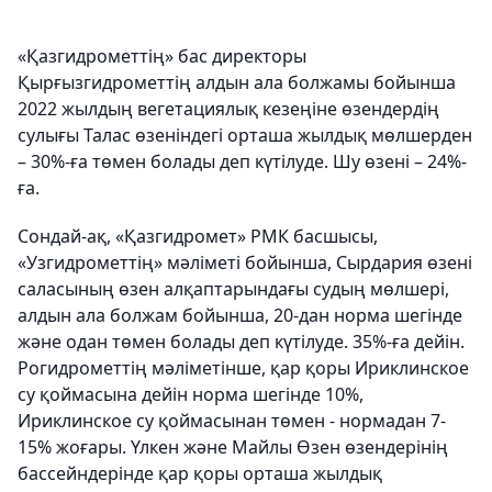
«Қазгидрометтің» бас директоры
Қырғызгидрометтің алдын ала болжамы бойынша
2022 жылдың вегетациялық кезеңіне өзендердің
сулығы Талас өзеніндегі орташа жылдық мөлшерден
– 30%-ға төмен болады деп күтілуде. Шу өзені – 24%-
ға.
Сондай-ақ, «Қазгидромет» РМК басшысы,
«Узгидрометтің» мәліметі бойынша, Сырдария өзені
саласының өзен алқаптарындағы судың мөлшері,
алдын ала болжам бойынша, 20-дан норма шегінде
және одан төмен болады деп күтілуде. 35%-ға дейін.
Рогидрометтің мәліметінше, қар қоры Ириклинское
су қоймасына дейін норма шегінде 10%,
Ириклинское су қоймасынан төмен - нормадан 7-
15% жоғары. Үлкен және Майлы Өзен өзендерінің
бассейндерінде қар қоры орташа жылдық