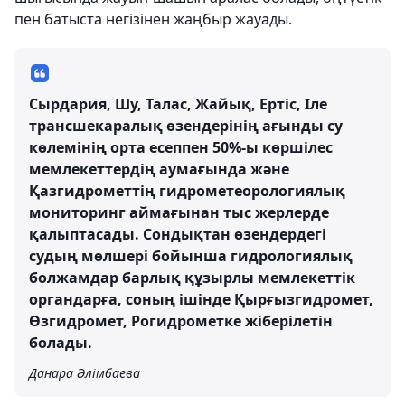
пен батыста негізінен жаңбыр жауады.
Сырдария, Шу, Талас, Жайық, Ертіс, Іле
трансшекаралық өзендерінің ағынды су
көлемінің орта есеппен 50%-ы көршілес
мемлекеттердің аумағында және
Қазгидрометтің гидрометеорологиялық
мониторинг аймағынан тыс жерлерде
қалыптасады. Сондықтан өзендердегі
судың мөлшері бойынша гидрологиялық
болжамдар барлық құзырлы мемлекеттік
органдарға, соның ішінде Қырғызгидромет,
Өзгидромет, Рогидрометке жіберілетін
болады.
Данара Әлімбаева