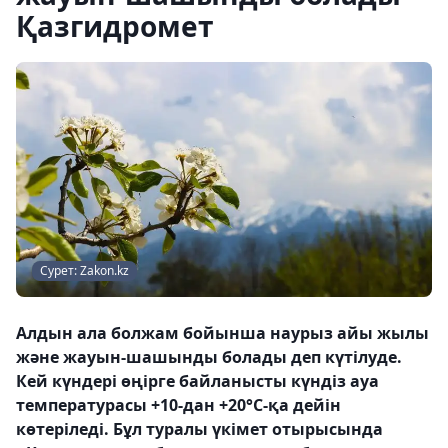
Қазгидромет
Сурет: Zakon.kz
Алдын ала болжам бойынша наурыз айы жылы
және жауын-шашынды болады деп күтілуде.
Кей күндері өңірге байланысты күндіз ауа
температурасы +10-дан +20°С-қа дейін
көтеріледі. Бұл туралы үкімет отырысында