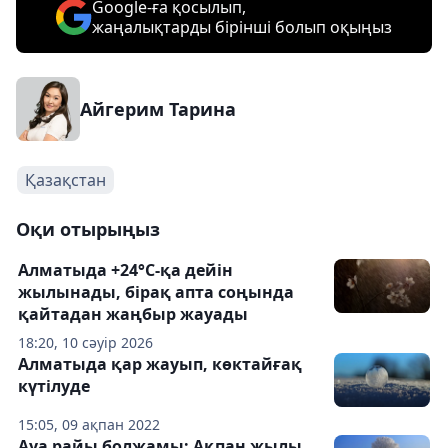
Google-ға қосылып,
жаңалықтарды бірінші болып оқыңыз
Айгерим Тарина
Қазақстан
Оқи отырыңыз
Алматыда +24°С-қа дейін
жылынады, бірақ апта соңында
қайтадан жаңбыр жауады
18:20, 10 сәуір 2026
Алматыда қар жауып, көктайғақ
күтілуде
15:05, 09 ақпан 2022
Ауа райы болжамы: Ақпан жылы