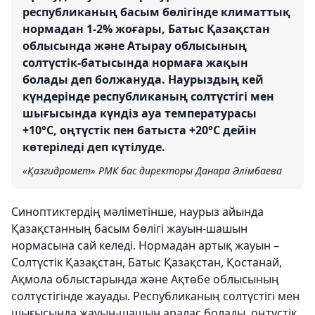
республиканың басым бөлігінде климаттық
нормадан 1-2% жоғары, Батыс Қазақстан
облысында және Атырау облысының
солтүстік-батысында нормаға жақын
болады деп болжануда. Наурыздың кей
күндерінде республиканың солтүстігі мен
шығысында күндіз ауа температурасы
+10°С, оңтүстік пен батыста +20°С дейін
көтеріледі деп күтілуде.
«Қазгидромет» РМК бас директоры Данара Әлімбаева
Синоптиктердің мәліметінше, наурыз айында
Қазақстанның басым бөлігі жауын-шашын
нормасына сай келеді. Нормадан артық жауын –
Солтүстік Қазақстан, Батыс Қазақстан, Қостанай,
Ақмола облыстарында және Ақтөбе облысының
солтүстігінде жауады. Республиканың солтүстігі мен
шығысында жауын-шашын аралас болады, оңтүстік