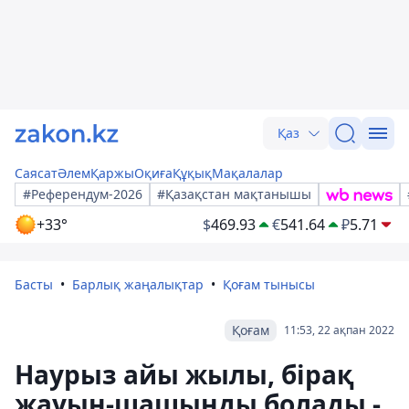
Қаз
Саясат
Әлем
Қаржы
Оқиға
Құқық
Мақалалар
#Референдум-2026
#Қазақстан мақтанышы
+33°
$
469.93
€
541.64
₽
5.71
Басты
Барлық жаңалықтар
Қоғам тынысы
Қоғам
11:53, 22 ақпан 2022
Наурыз айы жылы, бірақ
жауын-шашынды болады -