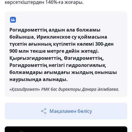
көрсеткіштерден 146%-ға жоғары.
Рогидрометтің алдын ала болжамы
бойынша, Ириклинское су қоймасына
түсетін ағынның күтілетін көлемі 300-ден
900 млн текше метрге дейін жетеді.
Қырғызгидрометтің, Өзгидрометтің,
Рогидрометтің негізгі гидрологиялық
болжамдары ағымдағы жылдың оныншы
наурызында алынады.
«Қазгидромет» РМК бас директоры Данара Әлімбаева.
Мақаламен бөлісу