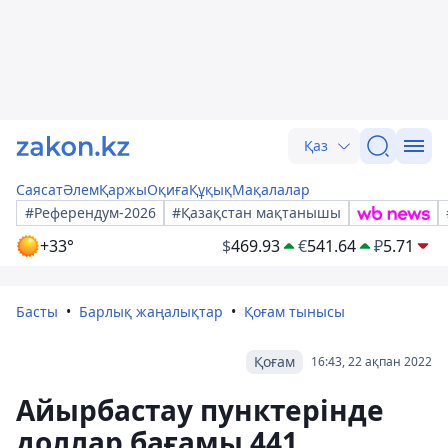
Қаз
Саясат
Әлем
Қаржы
Оқиға
Құқық
Мақалалар
#Референдум-2026
#Қазақстан мақтанышы
+33°
$
469.93
€
541.64
₽
5.71
Басты
Барлық жаңалықтар
Қоғам тынысы
Қоғам
16:43, 22 ақпан 2022
Айырбастау пунктерінде
доллар бағамы 441