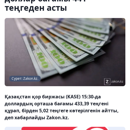
теңгеден асты
Сурет: Zakon.kz.
Қазақстан қор биржасы (KASE) 15:30-да
доллардың орташа бағамы 433,39 теңгені
құрап, бірден 5,02 теңгеге көтерілгенін айтты,
деп хабарлайды Zakon.kz.