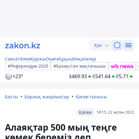
Қаз
Саясат
Әлем
Қаржы
Оқиға
Құқық
Мақалалар
#Референдум-2026
#Қазақстан мақтанышы
+23°
$
469.93
€
541.64
₽
5.71
Басты
Барлық жаңалықтар
Қоғам тынысы
Қоғам
18:15, 22 ақпан 2022
Алаяқтар 500 мың теңге
көмек береміз деп