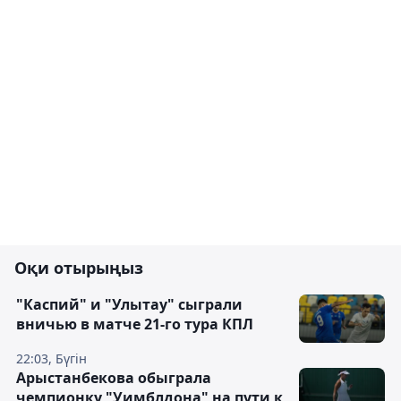
Оқи отырыңыз
"Каспий" и "Улытау" сыграли
вничью в матче 21-го тура КПЛ
22:03, Бүгін
Арыстанбекова обыграла
чемпионку "Уимблдона" на пути к