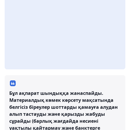
Бұл ақпарат шындыққа жанаспайды.
Материалдық көмек көрсету мақсатында
белгісіз біреулер шоттарды қамауға алудан
алып тастауды және қарызды жабуды
сұрайды (барлық жағдайда несиені
уақтылы қайтармау және банктерге