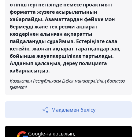
өтініштері негізінде немесе проактивті
форматта жүзеге асырылатынын
хабарлайды. Азаматтардан фейкке мән
бермеуді және тек ресми ақпарат
көздерінен алынған ақпаратты
пайдалануды сұраймыз. Естеріңізге сала
кетейік, жалған ақпарат таратқандар заң
бойынша жауапкершілікке тартылады.
Алданып қалсаңыз, дереу полицияға
хабарласыңыз.
Қазақстан Республикасы Еңбек министрлігінің баспасөз
қызметі
Мақаламен бөлісу
Google-ға қосылып,