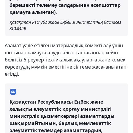
берешекті төлемеу салдарынан есепшоттар
қамауға алынған).
Қазақстан Республикасы Еңбек министрлігінің баспасөз
қызметі
Азамат уәде етілген материалдық көмекті алу үшін
шотынан қамауға алуды алып тастағаннан кейін
белгісіз біреулер техникалық ақауларға және көмек
көрсетудің мүмкін еместігіне сілтеме жасағаны атап
өтілді.
Қазақстан Республикасы Еңбек және
халықты әлеуметтік қорғау министрлігі
министрлік қызметкерлері азаматтарды
шақырмайтынын, барлық мемлекеттік
әлеуметтік төлемдер азаматтардың