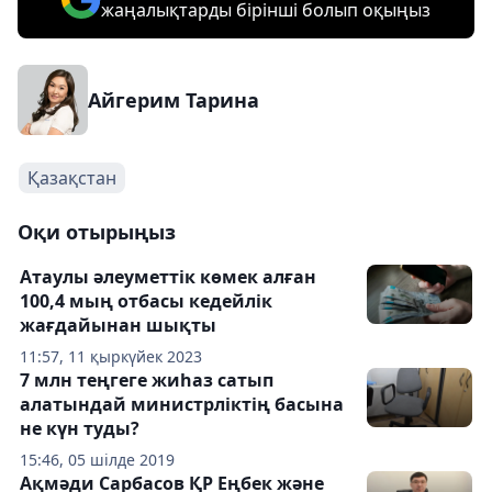
жаңалықтарды бірінші болып оқыңыз
Айгерим Тарина
Қазақстан
Оқи отырыңыз
Атаулы әлеуметтік көмек алған
100,4 мың отбасы кедейлік
жағдайынан шықты
11:57, 11 қыркүйек 2023
7 млн теңгеге жиһаз сатып
алатындай министрліктің басына
не күн туды?
15:46, 05 шілде 2019
Ақмәди Сарбасов ҚР Еңбек және