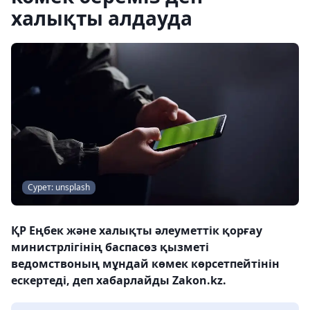
халықты алдауда
Сурет: unsplash
ҚР Еңбек және халықты әлеуметтік қорғау
министрлігінің баспасөз қызметі
ведомствоның мұндай көмек көрсетпейтінін
ескертеді, деп хабарлайды Zakon.kz.