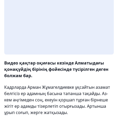
Видео қаңтар оқиғасы кезінде Алматыдағы
қонақүйдің бірінің фойесінде түсірілген деген
болжам бар.
Кадрларда Арман Жұмагелдиевке ұқсайтын азамат
белгісіз ер адамның басына тапанша тақайды. Аз-
кем әңгімеден соң, екеуін қоршап тұрған бірнеше
жігіт ер адамды тізерлетіп отырғызады. Артынша
ұрып соғып, жерге жатқызады.