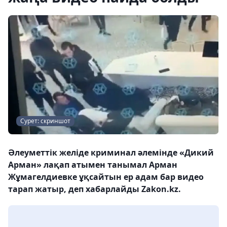
Сурет: скриншот
Әлеуметтік желіде криминал әлемінде «Дикий
Арман» лақап атымен танымал Арман
Жұмагелдиевке ұқсайтын ер адам бар видео
тарап жатыр, деп хабарлайды Zakon.kz.