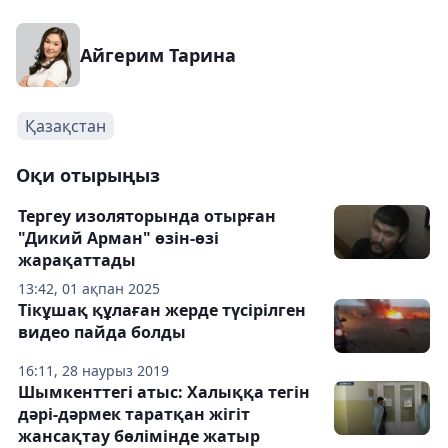
Айгерим Тарина
Қазақстан
Оқи отырыңыз
Тергеу изоляторында отырған
"Дикий Арман" өзін-өзі
жарақаттады
13:42, 01 ақпан 2025
Тікұшақ құлаған жерде түсірілген
видео пайда болды
16:11, 28 наурыз 2019
Шымкенттегі атыс: Халыққа тегін
дәрі-дәрмек таратқан жігіт
жансақтау бөлімінде жатыр