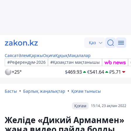
Қаз
Саясат
Әлем
Қаржы
Оқиға
Құқық
Мақалалар
#Референдум-2026
#Қазақстан мақтанышы
+25°
$
469.93
€
541.64
₽
5.71
Басты
Барлық жаңалықтар
Қоғам тынысы
Қоғам
15:14, 23 ақпан 2022
Желіде «Дикий Арманмен»
жаңа видео пайда болды