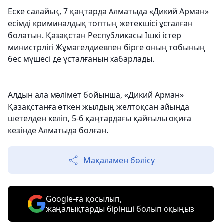
Еске салайық, 7 қаңтарда Алматыда «Дикий Арман»
есімді криминалдық топтың жетекшісі ұсталған
болатын. Қазақстан Республикасы Ішкі істер
министрлігі Жұмагелдиевпен бірге оның тобының
бес мүшесі де ұсталғанын хабарлады.
Алдын ала мәлімет бойынша, «Дикий Арман»
Қазақстанға өткен жылдың желтоқсан айында
шетелден келіп, 5-6 қаңтардағы қайғылы оқиға
кезінде Алматыда болған.
Мақаламен бөлісу
Google-ға қосылып,
жаңалықтарды бірінші болып оқыңыз