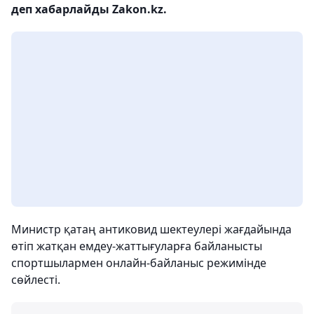
деп хабарлайды Zakon.kz.
Министр қатаң антиковид шектеулері жағдайында
өтіп жатқан емдеу-жаттығуларға байланысты
спортшылармен онлайн-байланыс режимінде
сөйлесті.