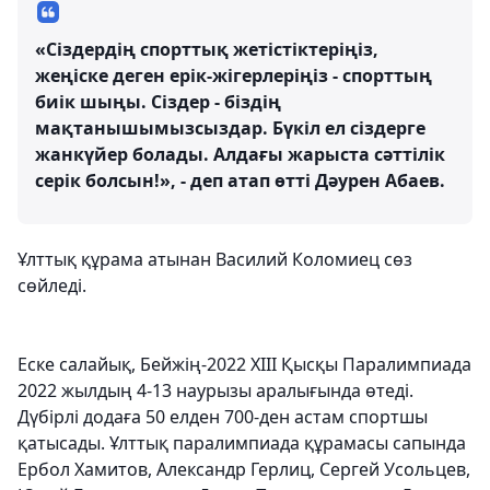
«Сіздердің спорттық жетістіктеріңіз,
жеңіске деген ерік-жігерлеріңіз - спорттың
биік шыңы. Сіздер - біздің
мақтанышымызсыздар. Бүкіл ел сіздерге
жанкүйер болады. Алдағы жарыста сәттілік
серік болсын!», - деп атап өтті Дәурен Абаев.
Ұлттық құрама атынан Василий Коломиец сөз
сөйледі.
Еске салайық, Бейжің-2022 XIII Қысқы Паралимпиада
2022 жылдың 4-13 наурызы аралығында өтеді.
Дүбірлі додаға 50 елден 700-ден астам спортшы
қатысады. Ұлттық паралимпиада құрамасы сапында
Ербол Хамитов, Александр Герлиц, Сергей Усольцев,