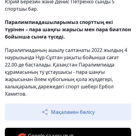
Юрий Березин және Денис Петренко сынды 5
спортшы бар.
Паралимпиадашыларымыз спорттың екі
түрінен – пара шаңғы жарысы мен пара биатлон
бойынша сынға түседі.
Паралипиаданың ашылу салтанаты 2022 жылдың 4
наурызында Нұр-Сұлтан уақыты бойынша сағат
22.00-де басталады. Қазақстан Паралимпиада
құрамасының ту ұстаушысы - пара шаңғы
жарысынан Әлем кубогының қола жүлдегері,
халықаралық дәрежедегі спорт шебері Ербол
Хамитов.
Мақаламен бөлісу
Google-ға қосылып,