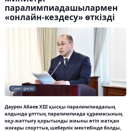
паралимпиадашылармен
«онлайн-кездесу» өткізді
Сурет: gov.kz
Дәурен Абаев ХІІІ қысқы паралимпиаданың
алдында ұлттық паралимпиада құрамасының
оқу-жаттығу қорытынды жиыны өтіп жатқан
жоғары спорттық шеберлік мектебінде болды,