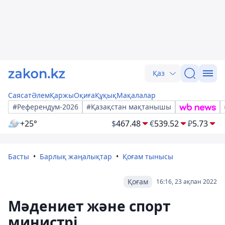
Қаз
Саясат
Әлем
Қаржы
Оқиға
Құқық
Мақалалар
#Референдум-2026
#Қазақстан мақтанышы
+25°
$
467.48
€
539.52
₽
5.73
Басты
Барлық жаңалықтар
Қоғам тынысы
Қоғам
16:16, 23 ақпан 2022
Мәдениет және спорт
министрі