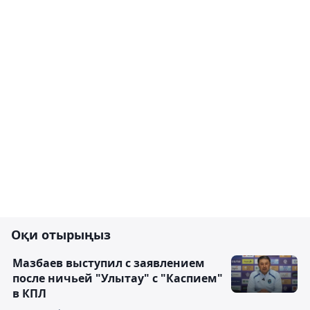
Оқи отырыңыз
Мазбаев выступил с заявлением
после ничьей "Улытау" с "Каспием"
в КПЛ