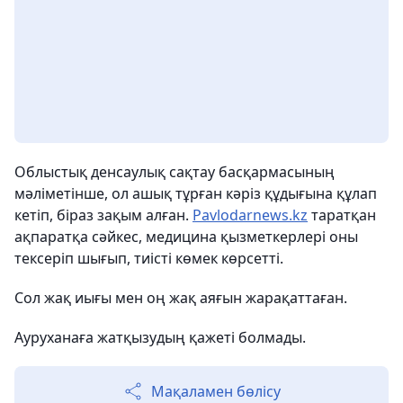
Облыстық денсаулық сақтау басқармасының
мәліметінше, ол ашық тұрған кәріз құдығына құлап
кетіп, біраз зақым алған.
Рavlodarnews.kz
таратқан
ақпаратқа сәйкес, медицина қызметкерлері оны
тексеріп шығып, тиісті көмек көрсетті.
Сол жақ иығы мен оң жақ аяғын жарақаттаған.
Ауруханаға жатқызудың қажеті болмады.
Мақаламен бөлісу