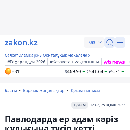
Қаз
Саясат
Әлем
Қаржы
Оқиға
Құқық
Мақалалар
#Референдум-2026
#Қазақстан мақтанышы
+31°
$
469.93
€
541.64
₽
5.71
Басты
Барлық жаңалықтар
Қоғам тынысы
Қоғам
18:02, 25 ақпан 2022
Павлодарда ер адам кәріз
құдығына түсіп кетті