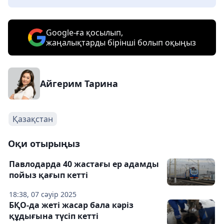
Google-ға қосылып,
жаңалықтарды бірінші болып оқыңыз
Айгерим Тарина
Қазақстан
Оқи отырыңыз
Павлодарда 40 жастағы ер адамды
пойыз қағып кетті
18:38, 07 сәуір 2025
БҚО-да жеті жасар бала кәріз
құдығына түсіп кетті