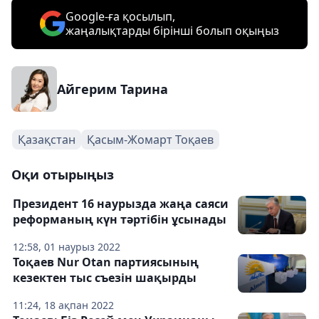
Google-ға қосылып,
жаңалықтарды бірінші болып оқыңыз
Айгерим Тарина
Қазақстан
Қасым-Жомарт Тоқаев
Оқи отырыңыз
Президент 16 наурызда жаңа саяси
реформаның күн тәртібін ұсынады
12:58, 01 наурыз 2022
Тоқаев Nur Otan партиясының
кезектен тыс съезін шақырды
11:24, 18 ақпан 2022