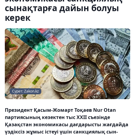
сынақтарға дайын болуы
керек
Сурет: Zakon.kz
Президент Қасым-Жомарт Тоқаев Nur Otan
партиясының кезектен тыс XXII съезінде
Қазақстан экономикасы дағдарысты жағдайда
үздіксіз жұмыс істеуі үшін санкциялық сын-