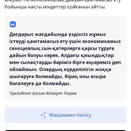
бойынша нақты міндеттер қойғанын айтты.
Дағдарыс жағдайында үздіксіз жұмыс
істеуді қамтамасыз ету үшін экономикамыз
санкциялық сын-қатерлерге қарсы тұруға
дайын болуы керек. Алдағы қиындықтар
мен сынақтарды бәріміз бірге еңсереміз деп
ойлаймын. Олардың күрделілігін жоққа
шығаруға болмайды, бірақ оны асыра
бағалауға да болмайды.
Президент Қасым-Жомарт Тоқаев
Мақаламен бөлісу