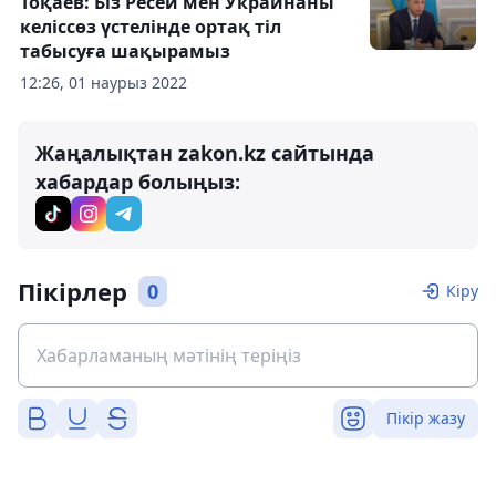
Тоқаев: Біз Ресей мен Украинаны
келіссөз үстелінде ортақ тіл
табысуға шақырамыз
12:26, 01 наурыз 2022
Жаңалықтан zakon.kz сайтында
хабардар болыңыз:
Пікірлер
0
Кіру
Пікір жазу