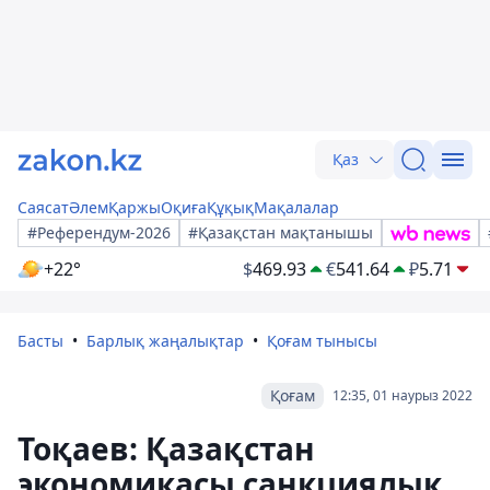
Қаз
Саясат
Әлем
Қаржы
Оқиға
Құқық
Мақалалар
#Референдум-2026
#Қазақстан мақтанышы
+22°
$
469.93
€
541.64
₽
5.71
Басты
Барлық жаңалықтар
Қоғам тынысы
Қоғам
12:35, 01 наурыз 2022
Тоқаев: Қазақстан
экономикасы санкциялық