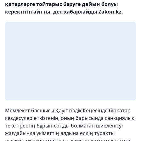
қатерлерге тойтарыс беруге дайын болуы
керектігін айтты, деп хабарлайды Zakon.kz.
Мемлекет басшысы Қауіпсіздік Кеңесінде бірқатар
кездесулер өткізгенін, оның барысында санкциялық
текетірестің бұрын-соңды болмаған шиеленісуі
жағдайында үкіметтің алдына елдің тұрақты
әлеуметтік-экономикалық дамуын қамтамасыз ету