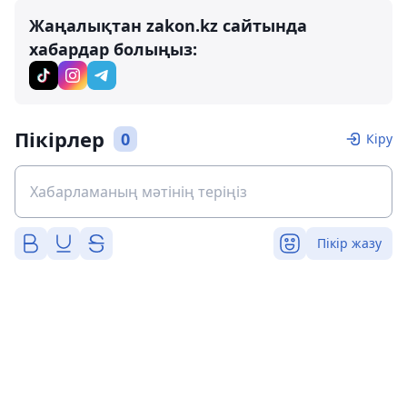
Жаңалықтан zakon.kz сайтында
хабардар болыңыз:
Пікірлер
0
Кіру
Пікір жазу