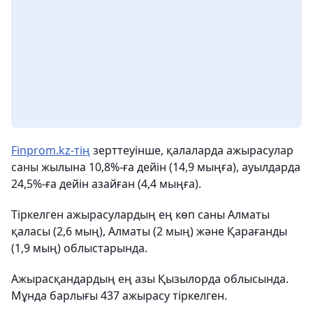
Finprom.kz-тің
зерттеуінше, қалаларда ажырасулар
саны жылына 10,8%-ға дейін (14,9 мыңға), ауылдарда
24,5%-ға дейін азайған (4,4 мыңға).
Тіркелген ажырасулардың ең көп саны Алматы
қаласы (2,6 мың), Алматы (2 мың) және Қарағанды ​​
(1,9 мың) облыстарында.
Ажырасқандардың ең азы Қызылорда облысында.
Мұнда барлығы 437 ажырасу тіркелген.