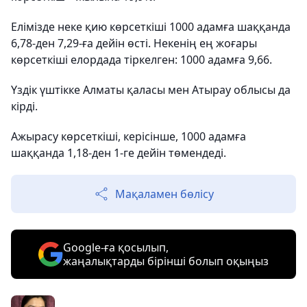
Елімізде неке қию көрсеткіші 1000 адамға шаққанда
6,78-ден 7,29-ға дейін өсті. Некенің ең жоғары
көрсеткіші елордада тіркелген: 1000 адамға 9,66.
Үздік үштікке Алматы қаласы мен Атырау облысы да
кірді.
Ажырасу көрсеткіші, керісінше, 1000 адамға
шаққанда 1,18-ден 1-ге дейін төмендеді.
Мақаламен бөлісу
Google-ға қосылып,
жаңалықтарды бірінші болып оқыңыз