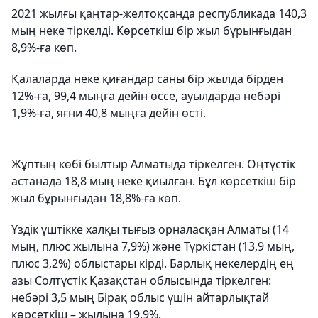
2021 жылғы қаңтар-желтоқсанда республикада 140,3
мың неке тіркелді. Көрсеткіш бір жыл бұрынғыдан
8,9%-ға көп.
Қалаларда неке қиғандар саны бір жылда бірден
12%-ға, 99,4 мыңға дейін өссе, ауылдарда небәрі
1,9%-ға, яғни 40,8 мыңға дейін өсті.
Жұптың көбі былтыр Алматыда тіркелген. Оңтүстік
астанада 18,8 мың неке қиылған. Бұл көрсеткіш бір
жыл бұрынғыдан 18,8%-ға көп.
Үздік үштікке халқы тығыз орналасқан Алматы (14
мың, плюс жылына 7,9%) және Түркістан (13,9 мың,
плюс 3,2%) облыстары кірді. Барлық некелердің ең
азы Солтүстік Қазақстан облысында тіркелген:
небәрі 3,5 мың Бірақ облыс үшін айтарлықтай
көрсеткіш – жылына 19,9%.