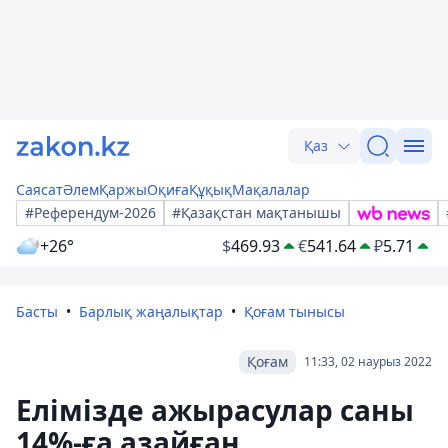
Қаз
Саясат
Әлем
Қаржы
Оқиға
Құқық
Мақалалар
#Референдум-2026
#Қазақстан мақтанышы
+26°
$
469.93
€
541.64
₽
5.71
Басты
Барлық жаңалықтар
Қоғам тынысы
Қоғам
11:33, 02 наурыз 2022
Елімізде ажырасулар саны
14%-ға азайған