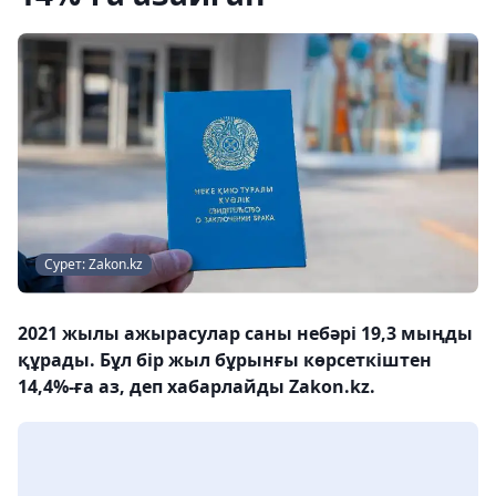
Сурет: Zakon.kz
2021 жылы ажырасулар саны небәрі 19,3 мыңды
құрады. Бұл бір жыл бұрынғы көрсеткіштен
14,4%-ға аз, деп хабарлайды Zakon.kz.