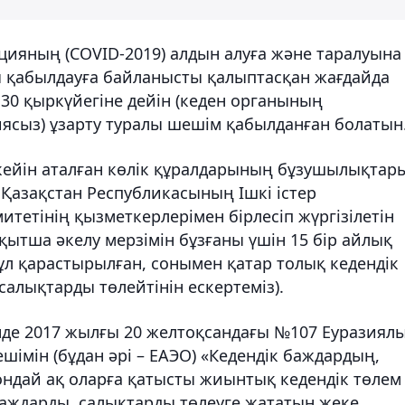
цияның (COVID-2019) алдын алуға және таралуына
 қабылдауға байланысты қалыптасқан жағдайда
30 қыркүйегіне дейін (кеден органының
иясыз) ұзарту туралы шешім қабылданған болатын
 кейін аталған көлік құралдарының бұзушылықтар
Қазақстан Республикасының Ішкі істер
итетінің қызметкерлерімен бірлесіп жүргізілетін
қытша әкелу мерзімін бұзғаны үшін 15 бір айлық
ұл қарастырылған, сонымен қатар толық кедендік
салықтарды төлейтінін ескертеміз).
інде 2017 жылғы 20 желтоқсандағы №107 Еуразиял
імін (бұдан әрі – ЕАЭО) «Кедендік баждардың,
ондай ақ оларға қатысты жиынтық кедендік төлем
 баждарды, салықтарды төлеуге жататын жеке