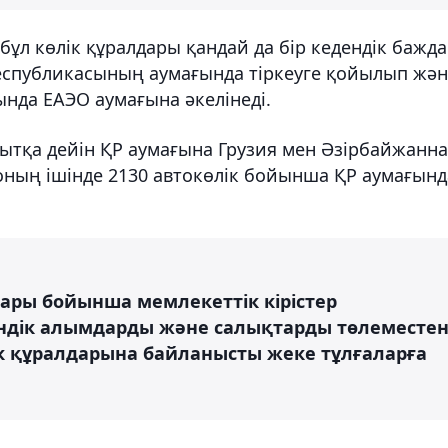
 бұл көлік құралдары қандай да бір кедендік бажд
Республикасының аумағында тіркеуге қойылып жә
нда ЕАЭО аумағына әкелінеді.
қытқа дейін ҚР аумағына Грузия мен Әзірбайжанн
 оның ішінде 2130 автокөлік бойынша ҚР аумағынд
тары бойынша мемлекеттік кірістер
ендік алымдарды және салықтарды төлеместе
ік құралдарына байланысты жеке тұлғаларға