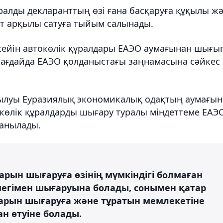
ұралды декларанттың өзі ғана басқаруға құқылы ж
ат арқылы сатуға тыйым салынады.
 кейін автокөлік құралдары ЕАЭО аумағынан шығы
 жағдайда ЕАЭО қолданыстағы заңнамасына сәйкес
.
ылуы Еуразиялық экономикалық одақтың аумағын
 көлік құралдарды шығару туралы міндеттеме ЕАЭ
данылады.
арын шығаруға өзінің мүмкіндігі болмаған
гімен шығаруына болады, сонымен қатар
дарын шығаруға және тұратын мемлекетіне
н өтуіне болады.