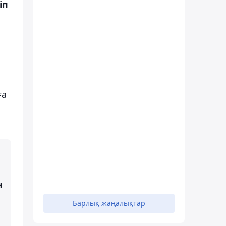
іп
ға
н
Барлық жаңалықтар