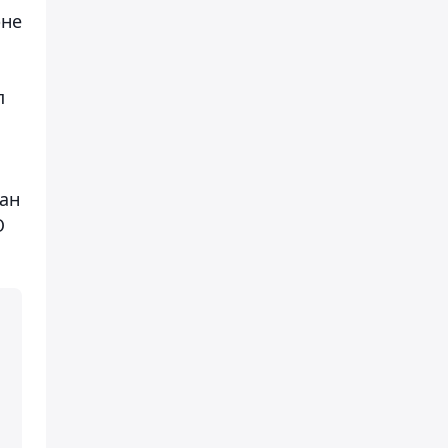
әне
п
ан
О