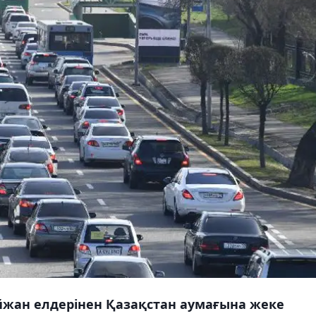
йжан елдерінен Қазақстан аумағына жеке