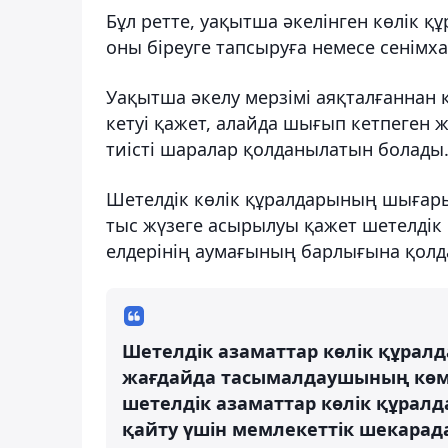
Бұл ретте, уақытша әкелінген көлік қ
оны біреуге тапсыруға немесе сенімх
Уақытша әкелу мерзімі аяқталғаннан
кетуі қажет, алайда шығып кетпеген
тиісті шаралар қолданылатын болады
Шетелдік көлік құралдарының шығар
тыс жүзеге асырылуы қажет шетелдік
елдерінің аумағының барлығына қол
Шетелдік азаматтар көлік құралд
жағдайда тасымалдаушының көме
шетелдік азаматтар көлік құрал
қайту үшін мемлекеттік шекарада