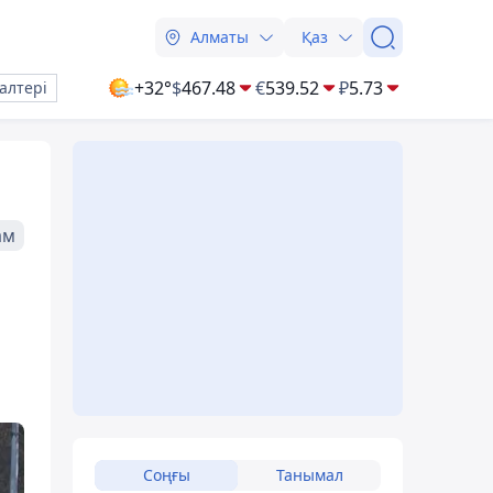
Алматы
Қаз
+32°
$
467.48
€
539.52
₽
5.73
алтері
ам
Соңғы
Танымал