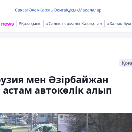
Саясат
Әлем
Қаржы
Оқиға
Құқық
Мақалалар
#Қазақмыс
#Салыстырмалы Қазақстан
#Халық бухг
Қоғ
рузия мен Әзірбайжан
 астам автокөлік алып