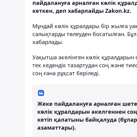
пайдалануға арналған көлік құра
кеткен, деп хабарлайды Zakon.kz.
Мұндай көлік құралдары бір жылға уа
салықтарды төлеуден босатылған. Бұл
хабарлады.
Уақытша әкелінген көлік құралдарын 
тек кедендік тазартудан соң және ти
соң ғана рұқсат беріледі.
Жеке пайдалануға арналған шетел
көлік құралдарын әкелгеннен со
кетіп қалатыны байқалуда (бұлар
азаматтары).