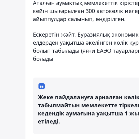
Аталған аумақтық мемлекеттік кіріст
кейін шығарылған 300 автокөлік иелер
айыппұлдар салынып, өндірілген.
Ескеретін жәйт, Еуразиялық экономик
елдерден уақытша әкелінген көлік құ
болып табылады (яғни ЕАЭО тауарлар
болады
Жеке пайдалануға арналған көлі
табылмайтын мемлекетте тіркел
кедендік аумағына уақытша 1 жы
етіледі.