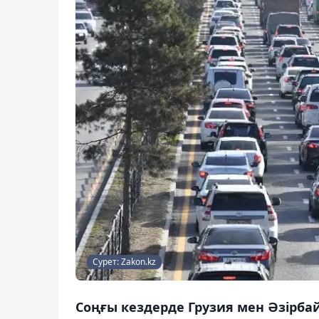
Сурет: Zakon.kz
Соңғы кездерде Грузия мен Әзірба