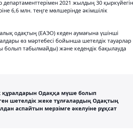
ер департаменттерімен 2021 жылдың 30 қыркүйегі
іне 6,6 млн. теңге мөлшерінде әкімшілік
алық одақтың (ЕАЭО) кеден аумағына үшінші
ралдары өз мәртебесі бойынша шетелдік тауарлар
ы болып табылмайды) және кедендік бақылауда
к құралдарын Одаққа мүше болып
ген шетелдік жеке тұлғалардың Одақтың
лдан аспайтын мерзімге әкелуіне рұқсат