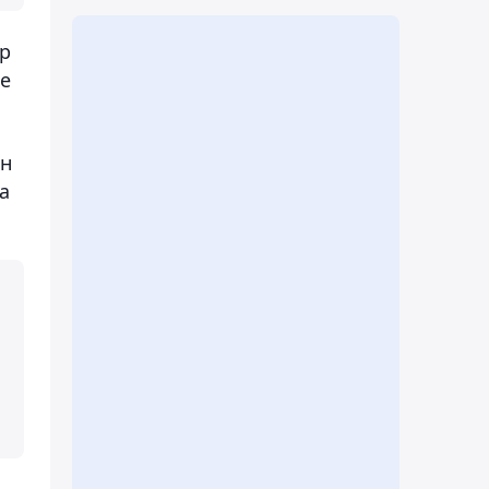
ар
не
ан
а
н