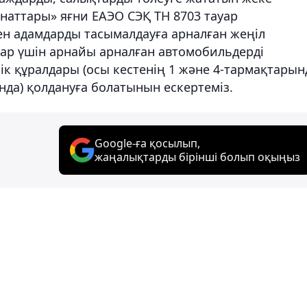
наттары» яғни ЕАЭО СЭҚ ТН 8703 тауар
ен адамдарды тасымалдауға арналған жеңіл
ар үшін арнайы арналған автомобильдерді
ік құралдары (осы кестенің 1 және 4-тармақтарын
нда) қолдануға болатынын ескертеміз.
Google-ға қосылып,
жаңалықтарды бірінші болып оқыңыз