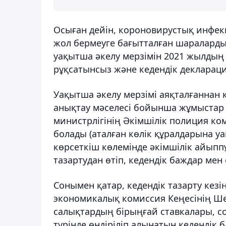
Осыған дейін, короновирустық инфек
жол бермеуге бағытталған шараларды
уақытша әкелу мерзімін 2021 жылдың 
рұқсатынсыз және кедендік декларац
Уақытша әкелу мерзімі аяқталғаннан
анықтау мәселесі бойынша жұмыстар 
министрлігінің Әкімшілік полиция ком
болады (аталған көлік құралдарына уа
көрсеткіш көлемінде әкімшілік айыпп
тазартудан өтіп, кедендік баждар мен 
Сонымен қатар, кедендік тазарту кез
экономикалық комиссия Кеңесінің Шеш
салықтардың бірыңғай ставкалары, с
түрінде өндіріліп алынатын кедендік