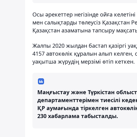
Осы әрекеттер негізінде ойға келетіні
мен салықтарды төлеусіз Қазақстан 
Қазақстан азаматына тапсыру мақсаты
Жалпы 2020 жылдан бастап қазіргі уа
4157 автокөлік құралын алып келген,
уақытша жүрудің мерзімі өтіп кеткен.
Маңғыстау және Түркістан облыс
департаменттерімен тиесілі кед
ҚР аумағында тіркелген автокөл
230 хабарлама табысталды.