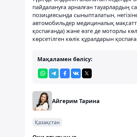
пайдалануға арналған тауарлардың са
позициясында сыныпталатын, негізін
автомобильдер медициналық мақсатт
қоспағанда) және өзге де моторлы көл
көрсетілген көлік құралдарын қоспаға
Мақаламен бөлісу:
Айгерим Тарина
Қазақстан
Оқи отырыңыз