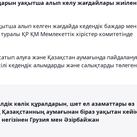
лдарын уақытша алып келу жағдайлары жиілен
қытша алып келген жағдайда кедендік баждар мен
 туралы ҚР ҚМ Мемлекеттік кірістер комитетінде
сатып алуға және Қазақстан аумағында пайдалану
есілі кедендік алымдарды және салықтарды төлеген
дік көлік құралдарын, шет ел азаматтары өз
ң Қазақстанның аумағынан біраз уақытан кейі
 негізінен Грузия мен Әзірбайжан