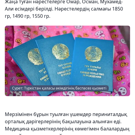
Жаңа туған нәрестелерге Омар, Осман, Мухамед-
Али есімдері берілді. Нәрестелердің салмағы 1850
гр, 1490 гр, 1550 гр.
Сурет: Түркістан қаласы әкімдігінің баспасөз қызметі
Мерзімінен бұрын туылған үшемдер периниталдық
орталық дәрігерлерінің бақылауына алынған еді.
Медицина қызметкерлерінің көмегімен балалардың