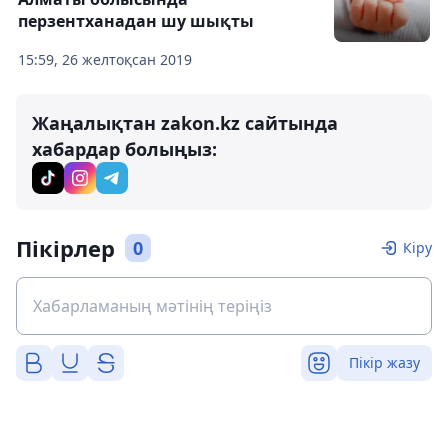
перзентханадан шу шықты
15:59, 26 желтоқсан 2019
Жаңалықтан zakon.kz сайтында
хабардар болыңыз:
Пікірлер
0
Кіру
Пікір жазу