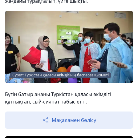
жағдайы тұрақталып, үйге шықты.
Сурет: Түркістан қаласы әкімдігінің баспасөз қызметі
Бүгін батыр ананы Түркістан қаласы әкімдігі
құттықтап, сый-сияпат табыс етті.
Мақаламен бөлісу