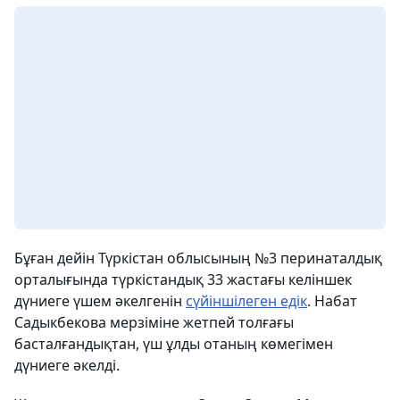
Бұған дейін Түркістан облысының №3 перинаталдық
орталығында түркістандық 33 жастағы келіншек
дүниеге үшем әкелгенін
сүйіншілеген едік
. Набат
Садыкбекова мерзіміне жетпей толғағы
басталғандықтан, үш ұлды отаның көмегімен
дүниеге әкелді.