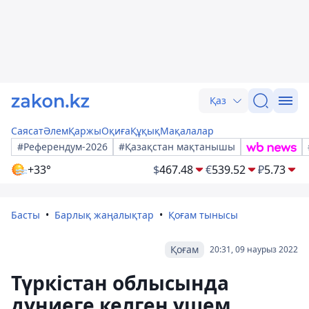
Қаз
Саясат
Әлем
Қаржы
Оқиға
Құқық
Мақалалар
#Референдум-2026
#Қазақстан мақтанышы
+33°
$
467.48
€
539.52
₽
5.73
Басты
Барлық жаңалықтар
Қоғам тынысы
Қоғам
20:31, 09 наурыз 2022
Түркістан облысында
дүниеге келген үшем