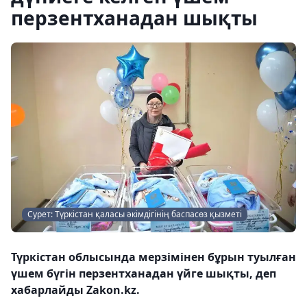
перзентханадан шықты
Сурет: Түркістан қаласы әкімдігінің баспасөз қызметі
Түркістан облысында мерзімінен бұрын туылған
үшем бүгін перзентханадан үйге шықты, деп
хабарлайды Zakon.kz.