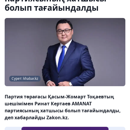
болып тағайындалды
Сурет: khabar.kz
Партия төрағасы Қасым-Жомарт Тоқаевтың
шешімімен Ринат Кертаев AMANAT
партиясының хатшысы болып тағайындалды,
деп хабарлайды Zakon.kz.