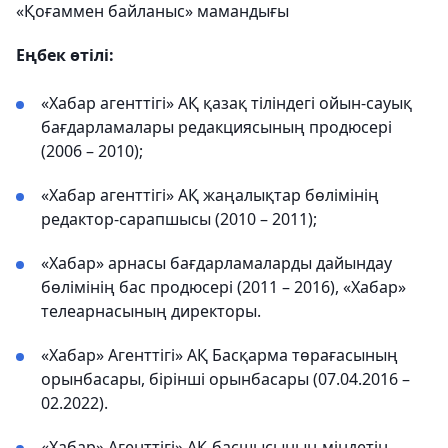
«Қоғаммен байланыс» мамандығы
Еңбек өтілі:
«Хабар агенттігі» АҚ қазақ тіліндегі ойын-сауық
бағдарламалары редакциясының продюсері
(2006 – 2010);
«Хабар агенттігі» АҚ жаңалықтар бөлімінің
редактор-сарапшысы (2010 – 2011);
«Хабар» арнасы бағдарламаларды дайындау
бөлімінің бас продюсері (2011 – 2016), «Хабар»
телеарнасының директоры.
«Хабар» Агенттігі» АҚ Басқарма төрағасының
орынбасары, бірінші орынбасары (07.04.2016 –
02.2022).
«Хабар» Агенттігі» АҚ басшысының міндетін