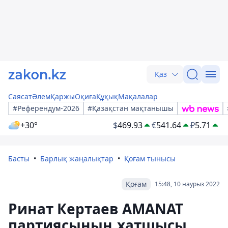
Қаз
Саясат
Әлем
Қаржы
Оқиға
Құқық
Мақалалар
#Референдум-2026
#Қазақстан мақтанышы
+30°
$
469.93
€
541.64
₽
5.71
Басты
Барлық жаңалықтар
Қоғам тынысы
Қоғам
15:48, 10 наурыз 2022
Ринат Кертаев AMANAT
партиясының хатшысы