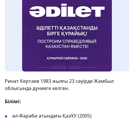
Ринат Кертаев 1983 жылғы 23 сәуірде Жамбыл
облысында дүниеге келген.
Білімі:
әл-Фараби атындағы ҚазҰУ (2005)