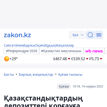
Қаз
Саясат
Әлем
Қаржы
Оқиға
Құқық
Мақалалар
#Референдум-2026
#Қазақстан мақтанышы
+29°
$
467.48
€
539.52
₽
5.73
Басты
Барлық жаңалықтар
Қоғам тынысы
Қоғам
10:18, 14 наурыз 2022
Қазақстандықтардың
депозиттері қорғауға