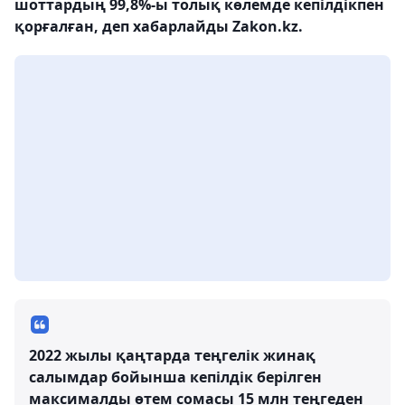
шоттардың 99,8%-ы толық көлемде кепілдікпен
қорғалған, деп хабарлайды Zakon.kz.
2022 жылы қаңтарда теңгелік жинақ
салымдар бойынша кепілдік берілген
максималды өтем сомасы 15 млн теңгеден