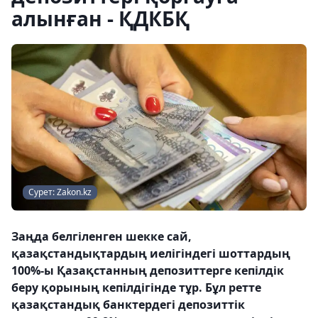
алынған - ҚДКБҚ
Сурет: Zakon.kz
Заңда белгіленген шекке сай,
қазақстандықтардың иелігіндегі шоттардың
100%-ы Қазақстанның депозиттерге кепілдік
беру қорының кепілдігінде тұр. Бұл ретте
қазақстандық банктердегі депозиттік