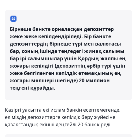
Бірнеше банкте орналасқан депозиттер
жеке-жеке кепілдендіріледі. Бір банкте
депозиттердің бірнеше түрі мен валютасы
бар, соның ішінде теңгедегі жинақ салымы
бар ірі салымшылар үшін Қордың жалпы ең
жоғары кепілдігі (депозиттің әрбір түрі үшін
жеке белгіленген кепілдік өтемақының ең
жоғары мөлшері шегінде) 20 миллион
теңгені құрайды.
Қазіргі уақытта екі ислам банкін есептемегенде,
еліміздің депозиттерге кепілдік беру жүйесіне
қазақстандық екінші деңгейлі 20 банк кіреді.