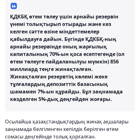
ҚДКБҚ өтем төлеу үшін арнайы резервін
үнемі толықтырып отырады және кез
келген сәтте өзіне міндеттемелер
қабылдауға дайын. Бүгінде ҚДКБҚ-ның
арнайы резервінде оның жарғылық
капиталының 70%-ын қоса есептегенде (ол
өтем төлеуге пайдаланылуы мүмкін) 856
миллиард теңге жинақталған.
Жинақталған резервтің көлемі жеке
тұлғалардың депозиттік базасының
шамамен 7%-ын құрайды. Бұл заңнамада
көзделген 5%-дық деңгейден жоғары.
Осылайша қазақстандықтардың жинақ ақшалары
заңнамада белгіленген кепілдік берілген өтем
сомасы деңгейінде толық қорғалған.