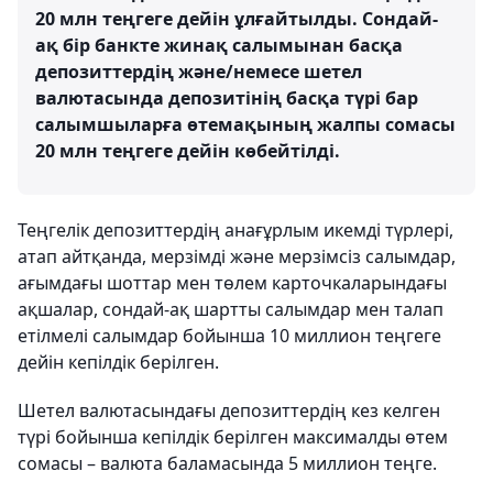
20 млн теңгеге дейін ұлғайтылды. Сондай-
ақ бір банкте жинақ салымынан басқа
депозиттердің және/немесе шетел
валютасында депозитінің басқа түрі бар
салымшыларға өтемақының жалпы сомасы
20 млн теңгеге дейін көбейтілді.
Теңгелік депозиттердің анағұрлым икемді түрлері,
атап айтқанда, мерзімді және мерзімсіз салымдар,
ағымдағы шоттар мен төлем карточкаларындағы
ақшалар, сондай-ақ шартты салымдар мен талап
етілмелі салымдар бойынша 10 миллион теңгеге
дейін кепілдік берілген.
Шетел валютасындағы депозиттердің кез келген
түрі бойынша кепілдік берілген максималды өтем
сомасы – валюта баламасында 5 миллион теңге.