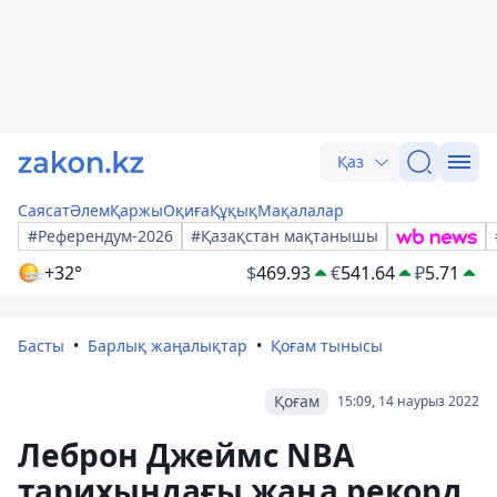
Қаз
Саясат
Әлем
Қаржы
Оқиға
Құқық
Мақалалар
#Референдум-2026
#Қазақстан мақтанышы
+32°
$
469.93
€
541.64
₽
5.71
Басты
Барлық жаңалықтар
Қоғам тынысы
Қоғам
15:09, 14 наурыз 2022
Леброн Джеймс NBA
тарихындағы жаңа рекорд