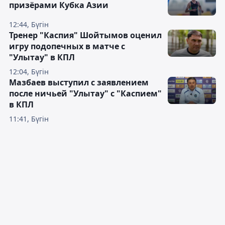
призёрами Кубка Азии
12:44, Бүгін
Тренер "Каспия" Шойтымов оценил
игру подопечных в матче с
"Улытау" в КПЛ
12:04, Бүгін
Мазбаев выступил с заявлением
после ничьей "Улытау" с "Каспием"
в КПЛ
11:41, Бүгін