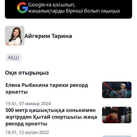
Google-ға қосылып,
жаңалықтарды бірінші болып оқыңыз
Айгерим Тарина
АҚШ
Оқи отырыңыз
Елена Рыбакина тарихи рекорд
орнатты
15:41, 07 мамыр 2024
500 метр қашықтыққа конькимен
жүгіруден Қытай спортшысы жаңа
рекорд орнатты
16:31, 12 ақпан 2022