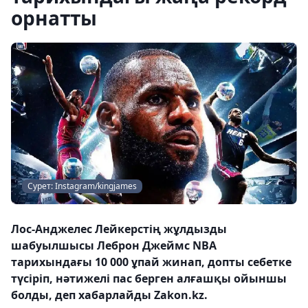
орнатты
Сурет: Instagram/kingjames
Лос-Анджелес Лейкерстің жұлдызды
шабуылшысы Леброн Джеймс NBA
тарихындағы 10 000 ұпай жинап, допты себетке
түсіріп, нәтижелі пас берген алғашқы ойыншы
болды, деп хабарлайды Zakon.kz.