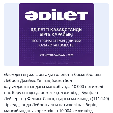
Әлемдегі ең жоғары ақы төленетін баскетболшы
Леброн Джеймс Ұлттық баскетбол
қауымдастығындағы мансабында 10 000 нәтижелі
пас беру сынды дәрежеге қол жеткізді. Бұл факт
Лейкерстің Феникс Сансқа қарсы матчында (111:140)
тіркелді, онда Леброн алты нәтижелі пас беріп,
мансабындағы көрсеткішін 10 004-ке жеткізді.