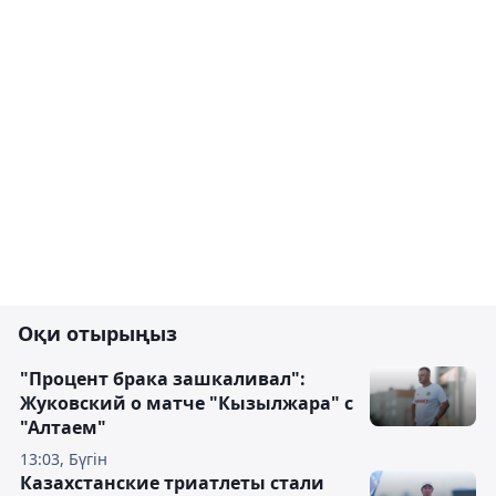
Оқи отырыңыз
"Процент брака зашкаливал":
Жуковский о матче "Кызылжара" с
"Алтаем"
13:03, Бүгін
Казахстанские триатлеты стали