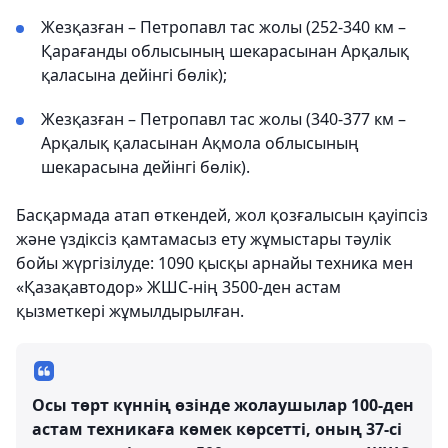
Жезқазған – Петропавл тас жолы (252-340 км –
Қарағанды ​​облысының шекарасынан Арқалық
қаласына дейінгі бөлік);
Жезқазған – Петропавл тас жолы (340-377 км –
Арқалық қаласынан Ақмола облысының
шекарасына дейінгі бөлік).
Басқармада атап өткендей, жол қозғалысын қауіпсіз
және үздіксіз қамтамасыз ету жұмыстары тәулік
бойы жүргізілуде: 1090 қысқы арнайы техника мен
«Қазақавтодор» ЖШС-нің 3500-ден астам
қызметкері жұмылдырылған.
Осы төрт күннің өзінде жолаушылар 100-ден
астам техникаға көмек көрсетті, оның 37-сі