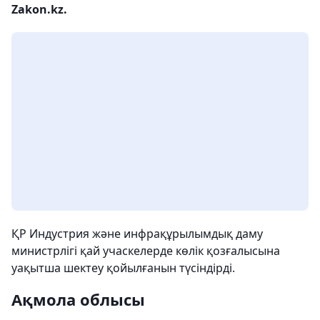
Zakon.kz.
ҚР Индустрия және инфрақұрылымдық даму
министрлігі қай учаскелерде көлік қозғалысына
уақытша шектеу қойылғанын түсіндірді.
Ақмола облысы