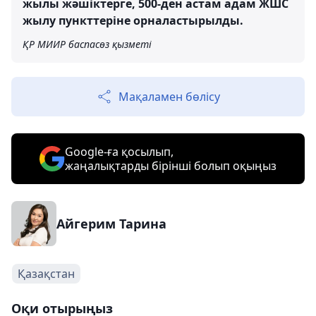
жылы жәшіктерге, 500-ден астам адам ЖШС
жылу пункттеріне орналастырылды.
ҚР МИИР баспасөз қызметі
Мақаламен бөлісу
Google-ға қосылып,
жаңалықтарды бірінші болып оқыңыз
Айгерим Тарина
Қазақстан
Оқи отырыңыз