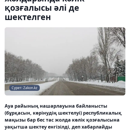
қозғалысы әлі де
шектелген
Сурет: Zakon.kz
Ауа райының нашарлауына байланысты
(бұрқасын, көрінудің шектелуі) республикалық
маңызы бар бес тас жолда көлік қозғалысына
уақытша шектеу енгізілді, деп хабарлайды