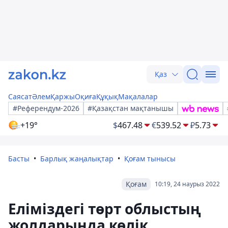
Қаз
Саясат
Әлем
Қаржы
Оқиға
Құқық
Мақалалар
#Референдум-2026
#Қазақстан мақтанышы
+19°
$
467.48
€
539.52
₽
5.73
Басты
Барлық жаңалықтар
Қоғам тынысы
Қоғам
10:19, 24 наурыз 2022
Еліміздегі төрт облыстың
жолдарында көлік