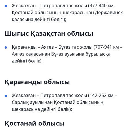
Жезқазған – Петропавл тас жолы (377-440 км –
Қостанай облысының шекарасынан Державинск
қаласына дейінгі бөлігі);
Шығыс Қазақстан облысы
Қарағанды ​​– Аягөз – Бұғаз тас жолы (707-941 км –
Аягөз қаласынан Бұғаз ауылына бұрылысқа
дейінгі бөлік);
Қарағанды ​​облысы
Жезқазған – Петропавл тас жолы (142-252 км –
Сарлық ауылынан Қостанай облысының
шекарасына дейінгі бөлік);
Қостанай облысы