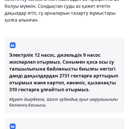
болуы мүмкін. Сондықтан суды аз қажет ететін
дақылдар егіп, су арналарын тазарту жұмыстары
қолға алынған.
Электрлік 12 насос, дизельдік 9 насос
жоспарлап отырмыз. Сонымен қоса осы су
тапшылығына байланысты биылғы негізгі
дәнді дақылдардан 2731 гектарға арттырып
отырмыз және картоп, көкөніс, қызанақты
310 гектарға ұлғайтып отырмыз.
Мұрат Әшірбеков, Шиелі аудандық ауыл шаруашылығы
бөлімінің басшысы.