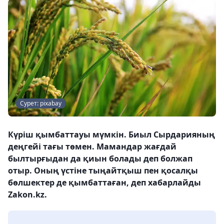
Сурет: pixabay
Күріш қымбаттауы мүмкін. Биыл Сырдарияның
деңгейі тағы төмен. Мамандар жағдай
былтырғыдан да қиын болады деп болжап
отыр. Оның үстіне тыңайтқыш пен қосалқы
бөлшектер де қымбаттаған, деп хабарлайды
Zakon.kz.