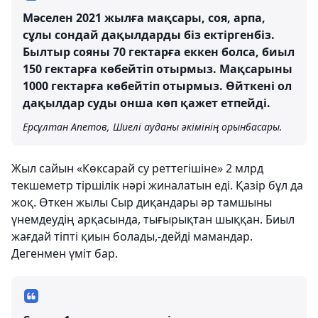
Мәселен 2021 жылға мақсары, соя, арпа,
сұлы сондай дақылдарды біз ектіргенбіз.
Былтыр сояны 70 гектарға еккен болса, биыл
150 гектарға көбейтіп отырмыз. Мақсарыны
1000 гектарға көбейтіп отырмыз. Өйткені ол
дақылдар суды онша көп қажет етпейді.
Ерсұлтан Апетов, Шиелі ауданы әкімінің орынбасары.
Жыл сайын «Көксарай су реттегішіне» 2 млрд
текшеметр тіршілік нәрі жиналатын еді. Қазір бұл да
жоқ. Өткен жылы Сыр диқандары әр тамшыны
үнемдеудің арқасында, тығырықтан шыққан. Биыл
жағдай тіпті қиын болады,-дейді мамандар.
Дегенмен үміт бар.