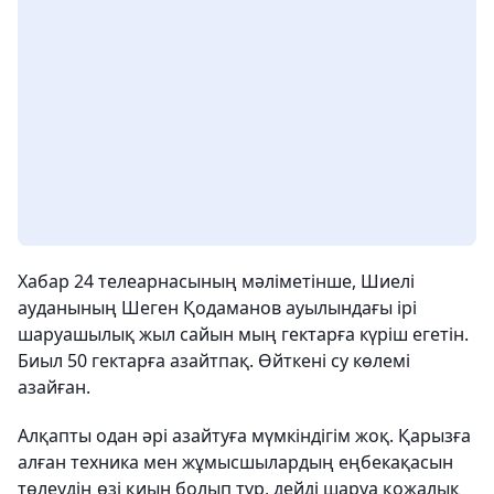
Хабар 24 телеарнасының мәліметінше, Шиелі
ауданының Шеген Қодаманов ауылындағы ірі
шаруашылық жыл сайын мың гектарға күріш егетін.
Биыл 50 гектарға азайтпақ. Өйткені су көлемі
азайған.
Алқапты одан әрі азайтуға мүмкіндігім жоқ. Қарызға
алған техника мен жұмысшылардың еңбекақасын
төлеудің өзі қиын болып тұр, дейді шаруа қожалық