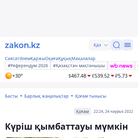
Қаз
Саясат
Әлем
Қаржы
Оқиға
Құқық
Мақалалар
#Референдум-2026
#Қазақстан мақтанышы
+30°
$
467.48
€
539.52
₽
5.73
Басты
Барлық жаңалықтар
Қоғам тынысы
Қоғам
22:24, 24 наурыз 2022
Күріш қымбаттауы мүмкін