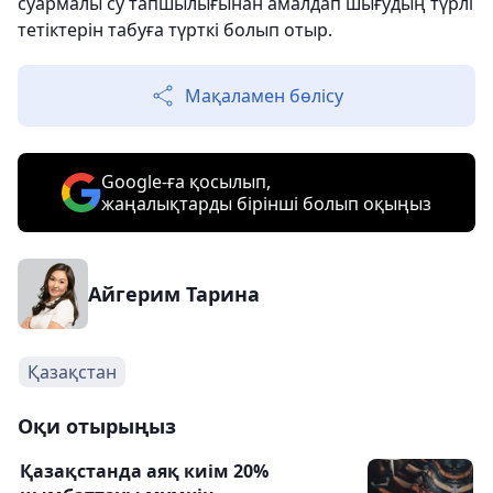
суармалы су тапшылығынан амалдап шығудың түрлі
тетіктерін табуға түрткі болып отыр.
Мақаламен бөлісу
Google-ға қосылып,
жаңалықтарды бірінші болып оқыңыз
Айгерим Тарина
Қазақстан
Оқи отырыңыз
Қазақстанда аяқ киім 20%