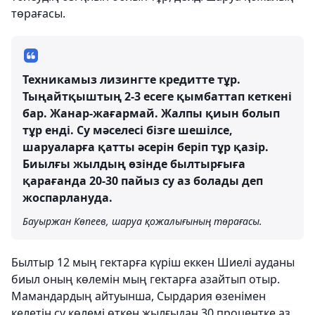
төрағасы.
Техникамыз лизингте кредитте тұр.
Тыңайтқыштың 2-3 есеге қымбаттап кеткені
бар. Жанар-жағармай. Жалпы қиын болып
тұр енді. Су мәселесі бізге шешілсе,
шаруаларға қатты әсерін беріп тұр қазір.
Биылғы жылдың өзінде былтырғыға
қарағанда 20-30 пайыз су аз болады деп
жоспарлануда.
Бауыржан Көпеев, шаруа қожалығының төрағасы.
Былтыр 12 мың гектарға күріш еккен Шиелі ауданы
биыл оның көлемін мың гектарға азайтып отыр.
Мамандардың айтуынша, Сырдария өзенімен
келетін су көлемі өткен жылғыдан 30 процентке аз