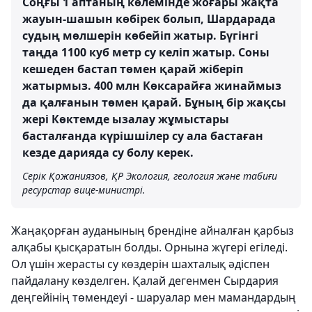
Соңғы 1 аптаның көлемінде жоғары жақта
жауын-шашын көбірек болып, Шардарада
судың мөлшерін көбейіп жатыр. Бүгінгі
таңда 1100 куб метр су келіп жатыр. Соны
кешеден бастап төмен қарай жіберіп
жатырмыз. 400 млн Көксарайға жинаймыз
да қалғанын төмен қарай. Бұның бір жақсы
жері Көктемде ызалау жұмыстары
басталғанда күрішшілер су ала бастаған
кезде дарияда су болу керек.
Серік Қожаниязов, ҚР Экология, геология және табиғи
ресурстар вице-министрі.
Жаңақорған ауданының брендіне айналған қарбыз
алқабы қысқаратын болды. Орнына жүгері егіледі.
Ол үшін жерасты су көздерін шахталық әдіспен
пайдалану көзделген. Қалай дегенмен Сырдария
деңгейінің төмендеуі - шаруалар мен мамандардың