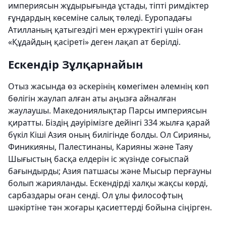
империясын жұдырығында ұстады, тіпті римдіктер
ғұндардың көсеміне салық төледі. Еуропадағы
Атилланың қатыгездігі мен ержүректігі үшін оған
«Құдайдың қасіреті» деген лақап ат берілді.
Ескендір Зұлқарнайын
Отыз жасында өз әскерінің көмегімен әлемнің көп
бөлігін жаулап алған аты аңызға айналған
жаулаушы. Македониялықтар Парсы империясын
қиратты. Біздің дәуірімізге дейінгі 334 жылға қарай
бүкіл Кіші Азия оның билігінде болды. Ол Сирияны,
Финикияны, Палестинаны, Карияны және Таяу
Шығыстың басқа елдерін іс жүзінде соғыспай
бағындырды; Азия патшасы және Мысыр перғауны
болып жарияланды. Ескендірді халқы жақсы көрді,
сарбаздары оған сенді. Ол ұлы философтың
шәкіртіне тән жоғары қасиеттерді бойына сіңірген.