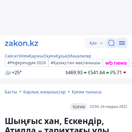
Қаз
Саясат
Әлем
Қаржы
Оқиға
Құқық
Мақалалар
#Референдум-2026
#Қазақстан мақтанышы
+25°
$
469.93
€
541.64
₽
5.71
Басты
Барлық жаңалықтар
Қоғам тынысы
Қоғам
23:59, 24 наурыз 2022
Шыңғыс хан, Ескендір,
Атилла – тарихтағы ұлы