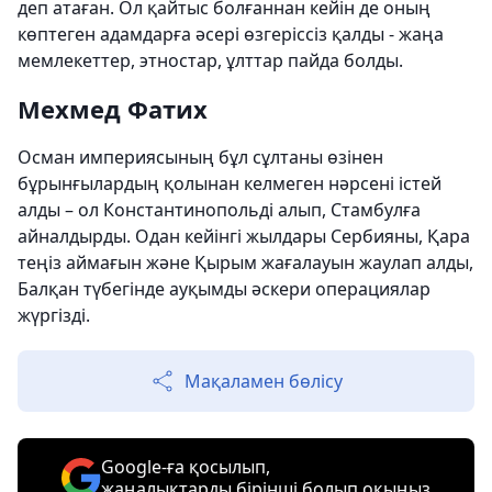
деп атаған. Ол қайтыс болғаннан кейін де оның
көптеген адамдарға әсері өзгеріссіз қалды - жаңа
мемлекеттер, этностар, ұлттар пайда болды.
Мехмед Фатих
Осман империясының бұл сұлтаны өзінен
бұрынғылардың қолынан келмеген нәрсені істей
алды – ол Константинопольді алып, Стамбулға
айналдырды. Одан кейінгі жылдары Сербияны, Қара
теңіз аймағын және Қырым жағалауын жаулап алды,
Балқан түбегінде ауқымды әскери операциялар
жүргізді.
Мақаламен бөлісу
Google-ға қосылып,
жаңалықтарды бірінші болып оқыңыз