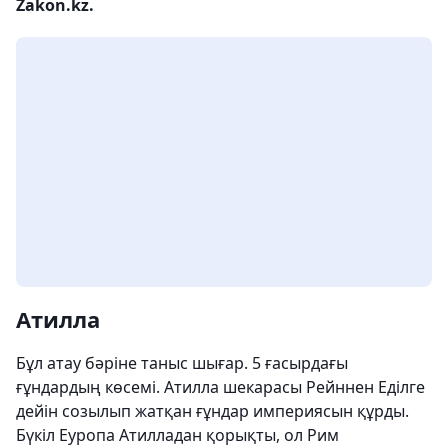
Zakon.kz.
Атилла
Бұл атау бәріне таныс шығар. 5 ғасырдағы
ғұндардың көсемі. Атилла шекарасы Рейннен Еділге
дейін созылып жатқан ғұндар империясын құрды.
Бүкіл Еуропа Атилладан қорықты, ол Рим