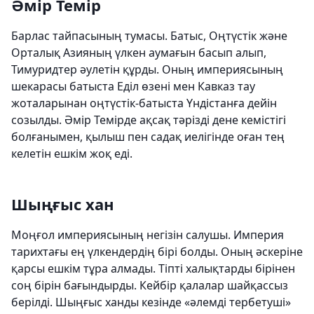
Әмір Темір
Барлас тайпасының тумасы. Батыс, Оңтүстік және
Орталық Азияның үлкен аумағын басып алып,
Тимуридтер әулетін құрды. Оның империясының
шекарасы батыста Еділ өзені мен Кавказ тау
жоталарынан оңтүстік-батыста Үндістанға дейін
созылды. Әмір Темірде ақсақ тәрізді дене кемістігі
болғанымен, қылыш пен садақ иелігінде оған тең
келетін ешкім жоқ еді.
Шыңғыс хан
Моңғол империясының негізін салушы. Империя
тарихтағы ең үлкендердің бірі болды. Оның әскеріне
қарсы ешкім тұра алмады. Тіпті халықтарды бірінен
соң бірін бағындырды. Кейбір қалалар шайқассыз
берілді. Шыңғыс ханды кезінде «әлемді тербетуші»