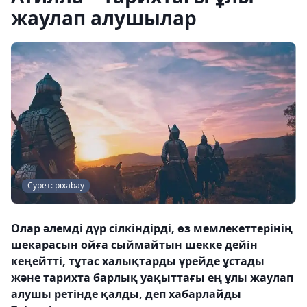
жаулап алушылар
Сурет: pixabay
Олар әлемді дүр сілкіндірді, өз мемлекеттерінің
шекарасын ойға сыймайтын шекке дейін
кеңейтті, тұтас халықтарды үрейде ұстады
және тарихта барлық уақыттағы ең ұлы жаулап
алушы ретінде қалды, деп хабарлайды