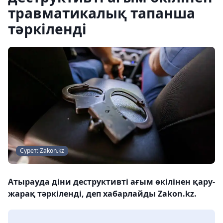
травматикалық тапанша
тәркіленді
Сурет: Zakon.kz
Атырауда діни деструктивті ағым өкілінен қару-
жарақ тәркіленді, деп хабарлайды Zakon.kz.