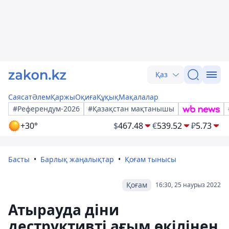
Қаз
Саясат
Әлем
Қаржы
Оқиға
Құқық
Мақалалар
#Референдум-2026
#Қазақстан мақтанышы
+30°
$
467.48
€
539.52
₽
5.73
Басты
Барлық жаңалықтар
Қоғам тынысы
Қоғам
16:30, 25 наурыз 2022
Атырауда діни
деструктивті ағым өкілінен