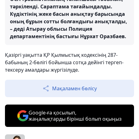
тәркіленді. Сараптама тағайындалды.
Күдіктінің жеке басын анықтау барысында
оның бұрын сотты болғандығы анықталды,
– деді Атырау облысы Полиция
департаментінің бастығы Нұрхат Оразбаев.
Қазіргі уақытта ҚР Қылмыстық кодексінің 287-
бабының 2-бөлігі бойынша сотқа дейінгі тергеп-
тексеру амалдары жүргізілуде.
Мақаламен бөлісу
Google-ға қосылып,
жаңалықтарды бірінші болып оқыңыз