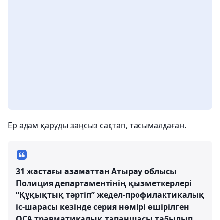
Ер адам қаруды заңсыз сақтап, тасымалдаған.
31 жастағы азаматтан Атырау облысы
Полиция департаментінің қызметкерлері
“Құқықтық тәртіп” жедел-профилактикалық
іс-шарасы кезінде серия нөмірі өшірілген
ОСА травматикалық тапаншасы табылып,