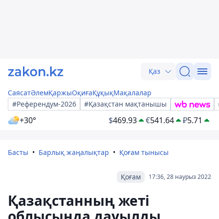
Қаз
Саясат
Әлем
Қаржы
Оқиға
Құқық
Мақалалар
#Референдум-2026
#Қазақстан мақтанышы
+30°
$
469.93
€
541.64
₽
5.71
Басты
Барлық жаңалықтар
Қоғам тынысы
Қоғам
17:36, 28 наурыз 2022
Қазақстанның жеті
облысында дауылды