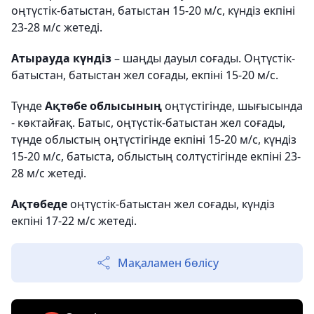
оңтүстік-батыстан, батыстан 15-20 м/с, күндіз екпіні
23-28 м/с жетеді.
Атырауда күндіз
– шаңды дауыл соғады. Оңтүстік-
батыстан, батыстан жел соғады, екпіні 15-20 м/с.
Түнде
Ақтөбе облысының
оңтүстігінде, шығысында
- көктайғақ. Батыс, оңтүстік-батыстан жел соғады,
түнде облыстың оңтүстігінде екпіні 15-20 м/с, күндіз
15-20 м/с, батыста, облыстың солтүстігінде екпіні 23-
28 м/с жетеді.
Ақтөбеде
оңтүстік-батыстан жел соғады, күндіз
екпіні 17-22 м/с жетеді.
Мақаламен бөлісу