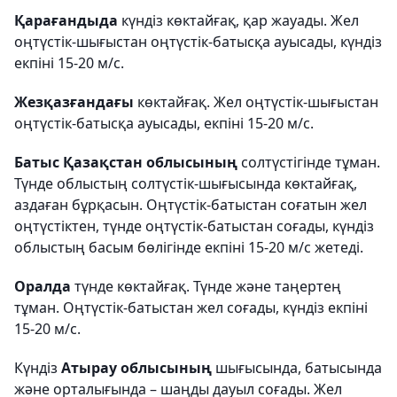
Қарағандыда
күндіз көктайғақ, қар жауады. Жел
оңтүстік-шығыстан оңтүстік-батысқа ауысады, күндіз
екпіні 15-20 м/с.
Жезқазғандағы
көктайғақ. Жел оңтүстік-шығыстан
оңтүстік-батысқа ауысады, екпіні 15-20 м/с.
Батыс Қазақстан облысының
солтүстігінде тұман.
Түнде облыстың солтүстік-шығысында көктайғақ,
аздаған бұрқасын. Оңтүстік-батыстан соғатын жел
оңтүстіктен, түнде оңтүстік-батыстан соғады, күндіз
облыстың басым бөлігінде екпіні 15-20 м/с жетеді.
Оралда
түнде көктайғақ. Түнде және таңертең
тұман. Оңтүстік-батыстан жел соғады, күндіз екпіні
15-20 м/с.
Күндіз
Атырау облысының
шығысында, батысында
және орталығында – шаңды дауыл соғады. Жел