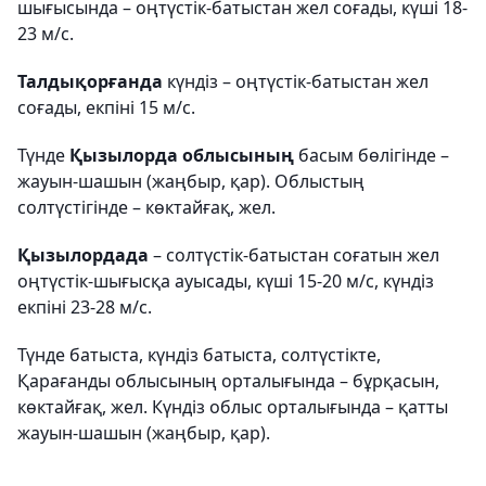
шығысында – оңтүстік-батыстан жел соғады, күші 18-
23 м/с.
Талдықорғанда
күндіз – оңтүстік-батыстан жел
соғады, екпіні 15 м/с.
Түнде
Қызылорда облысының
басым бөлігінде –
жауын-шашын (жаңбыр, қар). Облыстың
солтүстігінде – көктайғақ, жел.
Қызылордада
– солтүстік-батыстан соғатын жел
оңтүстік-шығысқа ауысады, күші 15-20 м/с, күндіз
екпіні 23-28 м/с.
Түнде батыста, күндіз батыста, солтүстікте,
Қарағанды ​​облысының орталығында – бұрқасын,
көктайғақ, жел. Күндіз облыс орталығында – қатты
жауын-шашын (жаңбыр, қар).