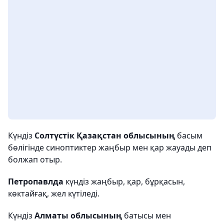
Күндіз
Солтүстік Қазақстан облысының
басым
бөлігінде синоптиктер жаңбыр мен қар жауады деп
болжап отыр.
Петропавлда
күндіз жаңбыр, қар, бұрқасын,
көктайғақ, жел күтіледі.
Күндіз
Алматы облысының
батысы мен