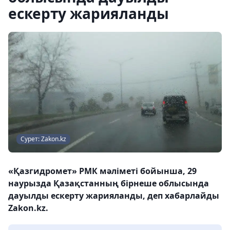
ескерту жарияланды
Сурет: Zakon.kz
«Қазгидромет» РМК мәліметі бойынша, 29
наурызда Қазақстанның бірнеше облысында
дауылды ескерту жарияланды, деп хабарлайды
Zakon.kz.