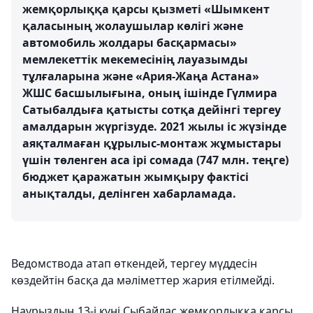
жемқорлыққа қарсы қызметі «Шымкент
қаласының жолаушылар көлігі және
автомобиль жолдары басқармасы»
мемлекеттік мекемесінің лауазымды
тұлғаларына және «Ария-Жаңа Астана»
ЖШС басшылығына, оның ішінде Гүлмира
Сатыбалдыға қатысты сотқа дейінгі тергеу
амалдарын жүргізуде. 2021 жылы іс жүзінде
аяқталмаған құрылыс-монтаж жұмыстары
үшін төленген аса ірі сомада (747 млн. теңге)
бюджет қаражатын жымқыру фактісі
анықталды, делінген хабарламада.
Ведомствода атап өткендей, тергеу мүддесін
көздейтін басқа да мәліметтер жария етілмейді.
Наурыздың 13-і күні Сыбайлас жемқорлыққа қарсы