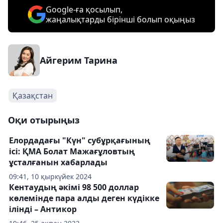
Google-ға қосылып,
жаңалықтарды бірінші болып оқыңыз
Айгерим Тарина
Қазақстан
Оқи отырыңыз
Елордадағы "Күн" субұрқағының
ісі: ҚМА Болат Мажағұловтың
ұсталғанын хабарлады
09:41, 10 қыркүйек 2024
Кентаудың әкімі 98 500 доллар
көлемінде пара алды деген күдікке
ілінді – Антикор