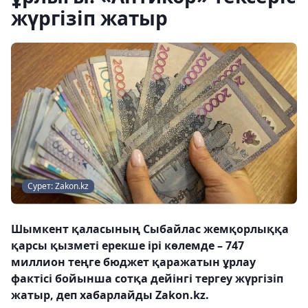
жүргізіп жатыр
Сурет: Zakon.kz
Шымкент қаласының Сыбайлас жемқорлыққа
қарсы қызметі ерекше ірі көлемде – 747
миллион теңге бюджет қаражатын ұрлау
фактісі бойынша сотқа дейінгі тергеу жүргізіп
жатыр, деп хабарлайды Zakon.kz.