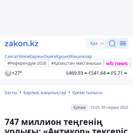
Қаз
Саясат
Әлем
Қаржы
Оқиға
Құқық
Мақалалар
#Референдум-2026
#Қазақстан мақтанышы
+27°
$
469.93
€
541.64
₽
5.71
Басты
Барлық жаңалықтар
Қоғам тынысы
Қоғам
15:25, 30 наурыз 2022
747 миллион теңгенің
ұрлығы: «Антикор» тексеріс