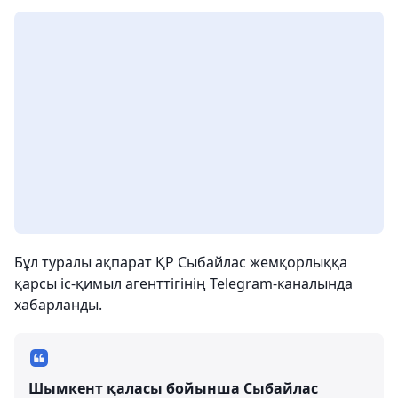
Бұл туралы ақпарат ҚР Сыбайлас жемқорлыққа
қарсы іс-қимыл агенттігінің Telegram-каналында
хабарланды.
Шымкент қаласы бойынша Сыбайлас