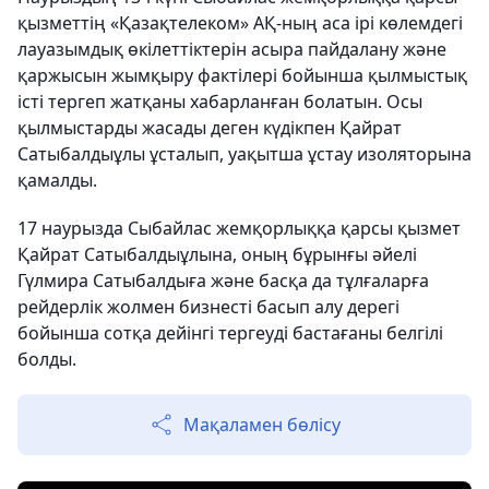
қызметтің «Қазақтелеком» АҚ-ның аса ірі көлемдегі
лауазымдық өкілеттіктерін асыра пайдалану және
қаржысын жымқыру фактілері бойынша қылмыстық
істі тергеп жатқаны хабарланған болатын. Осы
қылмыстарды жасады деген күдікпен Қайрат
Сатыбалдыұлы ұсталып, уақытша ұстау изоляторына
қамалды.
17 наурызда Сыбайлас жемқорлыққа қарсы қызмет
Қайрат Сатыбалдыұлына, оның бұрынғы әйелі
Гүлмира Сатыбалдыға және басқа да тұлғаларға
рейдерлік жолмен бизнесті басып алу дерегі
бойынша сотқа дейінгі тергеуді бастағаны белгілі
болды.
Мақаламен бөлісу