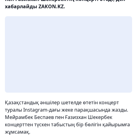
хабарлайды ZAKON.KZ.
Қазақстандық әншілер шетелде өтетін концерт
туралы Instagram-дағы жеке парақшасында жазды.
Мейрамбек Беспаев пен Ғазизхан Шекербек
концерттен түскен табыстың бір бөлігін қайырымға
жұмсамақ.