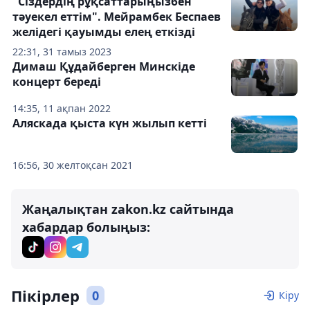
"Сіздердің рұқсаттарыңызбен
тәуекел еттім". Мейрамбек Беспаев
желідегі қауымды елең еткізді
22:31, 31 тамыз 2023
Димаш Құдайберген Минскіде
концерт береді
14:35, 11 ақпан 2022
Аляскада қыста күн жылып кетті
16:56, 30 желтоқсан 2021
Жаңалықтан zakon.kz сайтында
хабардар болыңыз:
Пікірлер
0
Кіру