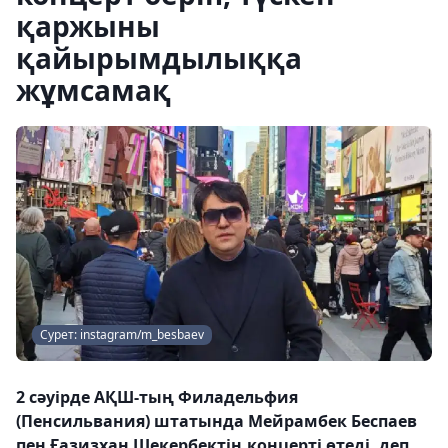
қаржыны
қайырымдылыққа
жұмсамақ
Сурет: instagram/m_besbaev
2 сәуірде АҚШ-тың Филадельфия
(Пенсильвания) штатында Мейрамбек Беспаев
пен Ғазизхан Шекербектің концерті өтеді, деп