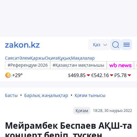
Қаз
Саясат
Әлем
Қаржы
Оқиға
Құқық
Мақалалар
#Референдум-2026
#Қазақстан мақтанышы
+29°
$
469.85
€
542.16
₽
5.78
Басты
Барлық жаңалықтар
Қоғам тынысы
Қоғам
18:28, 30 наурыз 2022
Мейрамбек Беспаев АҚШ-та
концерт беріп, түскен