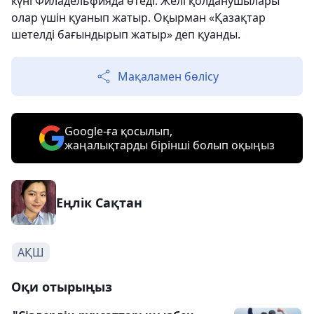
күні Филадельфияда өтеді. Желі қолданушылары
олар үшін қуанып жатыр. Оқырман «Қазақтар
шетелді бағындырып жатыр» деп қуанды.
Мақаламен бөлісу
Google-ға қосылып,
жаңалықтарды бірінші болып оқыңыз
Еңлік Сақтан
АҚШ
Оқи отырыңыз