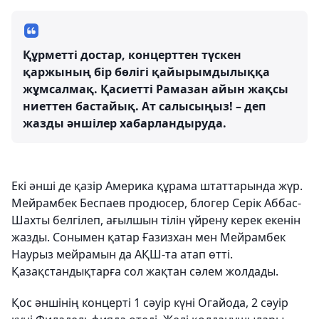
Құрметті достар, концерттен түскен
қаржының бір бөлігі қайырымдылыққа
жұмсалмақ. Қасиетті Рамазан айын жақсы
ниеттен бастайық. Ат салысыңыз! – деп
жазды әншілер хабарландыруда.
Екі әнші де қазір Америка құрама штаттарында жүр.
Мейрамбек Беспаев продюсер, блогер Серік Аббас-
Шахты белгілеп, ағылшын тілін үйрену керек екенін
жазды. Сонымен қатар Ғазизхан мен Мейрамбек
Наурыз мейрамын да АҚШ-та атап өтті.
Қазақстандықтарға сол жақтан сәлем жолдады.
Қос әншінің концерті 1 сәуір күні Огайода, 2 сәуір