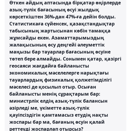
Өткен айдың аптасында бірқатар өңірлерде
азық-түлік бағасының өсуі жылдық
көрсеткіштен 36%-дан 47%-ға дейін болды.
Статистикаға сүйенсек, қазақстандықтар
табысының жартысынан көбін тамаққа
жұмсайды екен. Азаматтарымыздың
жалақысының өсу деңгейі әлеуметтік
маңызы бар тауарлар бағасының өсуіне
төтеп бере алмайды. Сонымен қатар, қазіргі
геосаяси жағдайға байланысты
экономикалық мәселелерге нарықтағы
тауарлардың физикалық қолжетімділігі
мәселесі де қосылып отыр. Осыған
байланысты менің сұрақтарым бар:
министрлік елдің азық-түлік балансын
әзірледі ме, үкіметте азық-түлік
қауіпсіздігін қамтамасыз етудің нақты
жоспары бар ма, бағаның өсуін қалай
реттеуді жоспарлап отырсыз?