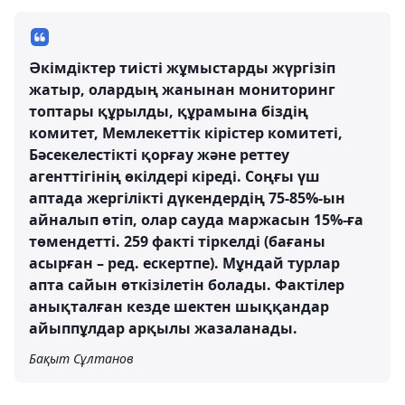
Әкімдіктер тиісті жұмыстарды жүргізіп
жатыр, олардың жанынан мониторинг
топтары құрылды, құрамына біздің
комитет, Мемлекеттік кірістер комитеті,
Бәсекелестікті қорғау және реттеу
агенттігінің өкілдері кіреді. Соңғы үш
аптада жергілікті дүкендердің 75-85%-ын
айналып өтіп, олар сауда маржасын 15%-ға
төмендетті. 259 факті тіркелді (бағаны
асырған – ред. ескертпе). Мұндай турлар
апта сайын өткізілетін болады. Фактілер
анықталған кезде шектен шыққандар
айыппұлдар арқылы жазаланады.
Бақыт Сұлтанов