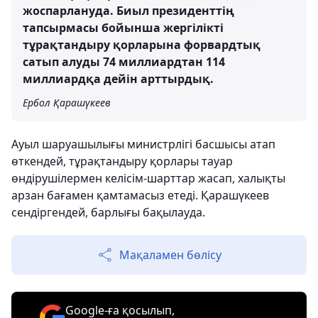
жоспарлануда. Биыл президенттің
тапсырмасы бойынша жергілікті
тұрақтандыру қорларына форвардтық
сатып алуды 74 миллиардтан 114
миллиардқа дейін арттырдық.
Ербол Қарашүкеев
Ауыл шаруашылығы министрлігі басшысы атап
өткендей, тұрақтандыру қорлары тауар
өндірушілермен келісім-шарттар жасап, халықты
арзан бағамен қамтамасыз етеді. Қарашүкеев
сендіргендей, барлығы бақылауда.
Мақаламен бөлісу
Google-ға қосылып,