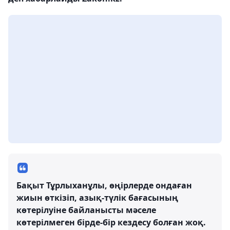
Бақыт Тұрлыханұлы, өңірлерде ондаған
жиын өткізіп, азық-түлік бағасының
көтерілуіне байланысты мәселе
көтерілмеген бірде-бір кездесу болған жоқ.