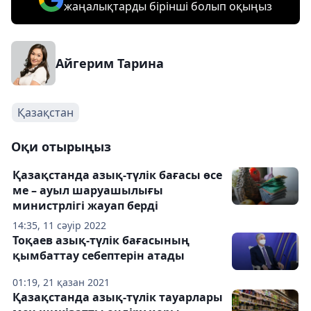
жаңалықтарды бірінші болып оқыңыз
Айгерим Тарина
Қазақстан
Оқи отырыңыз
Қазақстанда азық-түлік бағасы өсе
ме – ауыл шаруашылығы
министрлігі жауап берді
14:35, 11 сәуір 2022
Тоқаев азық-түлік бағасының
қымбаттау себептерін атады
01:19, 21 қазан 2021
Қазақстанда азық-түлік тауарлары