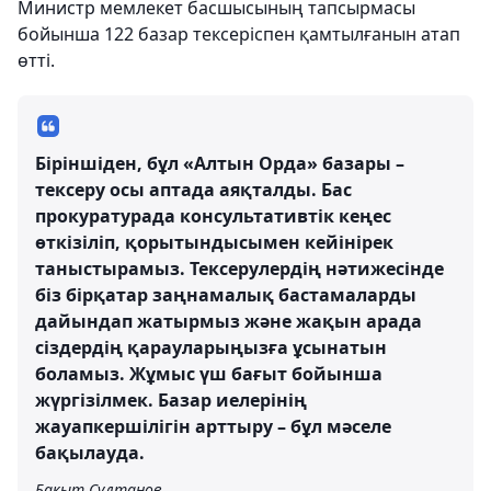
Министр мемлекет басшысының тапсырмасы
бойынша 122 базар тексеріспен қамтылғанын атап
өтті.
Біріншіден, бұл «Алтын Орда» базары –
тексеру осы аптада аяқталды. Бас
прокуратурада консультативтік кеңес
өткізіліп, қорытындысымен кейінірек
таныстырамыз. Тексерулердің нәтижесінде
біз бірқатар заңнамалық бастамаларды
дайындап жатырмыз және жақын арада
сіздердің қарауларыңызға ұсынатын
боламыз. Жұмыс үш бағыт бойынша
жүргізілмек. Базар иелерінің
жауапкершілігін арттыру – бұл мәселе
бақылауда.
Бақыт Сұлтанов