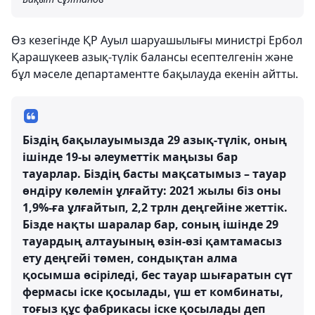
Өз кезегінде ҚР Ауыл шаруашылығы министрі Ербол
Қарашүкеев азық-түлік балансы есептелгенін және
бұл мәселе департаментте бақылауда екенін айтты.
Біздің бақылауымызда 29 азық-түлік, оның
ішінде 19-ы әлеуметтік маңызы бар
тауарлар. Біздің басты мақсатымыз – тауар
өндіру көлемін ұлғайту: 2021 жылы біз оны
1,9%-ға ұлғайтып, 2,2 трлн деңгейіне жеттік.
Бізде нақты шаралар бар, соның ішінде 29
тауардың алтауының өзін-өзі қамтамасыз
ету деңгейі төмен, сондықтан алма
қосымша өсіріледі, бес тауар шығаратын сүт
фермасы іске қосылады, үш ет комбинаты,
тоғыз құс фабрикасы іске қосылады деп