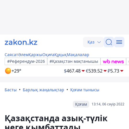
Қаз
Саясат
Әлем
Қаржы
Оқиға
Құқық
Мақалалар
#Референдум-2026
#Қазақстан мақтанышы
+29°
$
467.48
€
539.52
₽
5.73
Басты
Барлық жаңалықтар
Қоғам тынысы
Қоғам
13:14, 06 сәуір 2022
Қазақстанда азық-түлік
неге қымбаттады