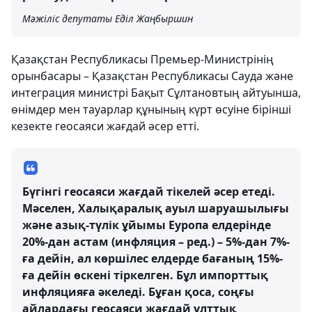
Мәжіліс депутаты Еділ Жаңбыршин
Қазақстан Республикасы Премьер-Министрінің
орынбасары – Қазақстан Республикасы Сауда және
интеграция министрі Бақыт Сұлтановтың айтуынша,
өнімдер мен тауарлар құнының күрт өсуіне бірінші
кезекте геосаяси жағдай әсер етті.
Бүгінгі геосаяси жағдай тікелей әсер етеді.
Мәселен, Халықаралық ауыл шаруашылығы
және азық-түлік ұйымы Еуропа елдерінде
20%-дан астам (инфляция – ред.) – 5%-дан 7%-
ға дейін, ал көршілес елдерде бағаның 15%-
ға дейін өскені тіркелген. Бұл импорттық
инфляцияға әкеледі. Бұған қоса, соңғы
айлардағы геосаяси жағдай ұлттық