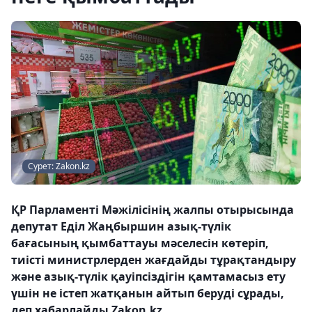
Сурет: Zakon.kz
ҚР Парламенті Мәжілісінің жалпы отырысында
депутат Еділ Жаңбыршин азық-түлік
бағасының қымбаттауы мәселесін көтеріп,
тиісті министрлерден жағдайды тұрақтандыру
және азық-түлік қауіпсіздігін қамтамасыз ету
үшін не істеп жатқанын айтып беруді сұрады,
деп хабарлайды Zakon.kz.