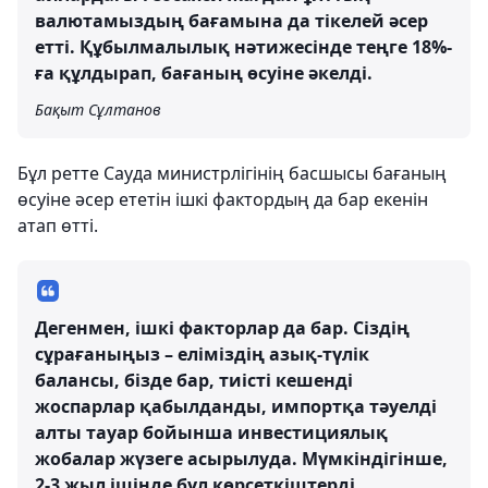
валютамыздың бағамына да тікелей әсер
етті. Құбылмалылық нәтижесінде теңге 18%-
ға құлдырап, бағаның өсуіне әкелді.
Бақыт Сұлтанов
Бұл ретте Сауда министрлігінің басшысы бағаның
өсуіне әсер ететін ішкі фактордың да бар екенін
атап өтті.
Дегенмен, ішкі факторлар да бар. Сіздің
сұрағаныңыз – еліміздің азық-түлік
балансы, бізде бар, тиісті кешенді
жоспарлар қабылданды, импортқа тәуелді
алты тауар бойынша инвестициялық
жобалар жүзеге асырылуда. Мүмкіндігінше,
2-3 жыл ішінде бұл көрсеткіштерді