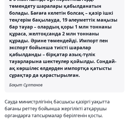
төмендету шаралары қабылданатын
болады. Бағаға келетін болсақ – қазір ішкі
теңгерім бақылауда, 19 әлеуметтік маңызы
бар тауар – олардың қоры 1 млн тоннаны
құраса, желтоқсанда 2 млн тоннаны
құрады. Әрине төмендейді. Импорт пен
экспорт бойынша тиісті шаралар
қабылданды – бірқатар азық-түлік
тауарларына шектеулер қойылды. Сондай-
ақ көршілес елдерден импортқа қатысты
сұрақтар да қарастырылған.
Бақыт Сұлтанов
Сауда министрлігінің басшысы қазіргі уақытта
бағаны реттеу бойынша жергілікті атқарушы
органдарға тапсырмалар берілгенін қосты.