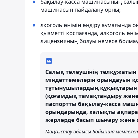
бақылау-касса машинасының салық 
машинасын пайдалану орны;
лкоголь өнімін өндіру аумағында о
қызметті қоспағанда, алкоголь өні
лицензияның болуы немесе болма
Салық төлеушінің төлқұжатын е
міндеттемелерін орындауын қо
тұтынушылардың құқықтарын қ
(қоғамдық тамақтандыру және 
паспортты бақылау-касса маш
орындарында, халықты ақпара
жерлерде басып шығару және 
Маңғыстау облысы бойынша мемлекет