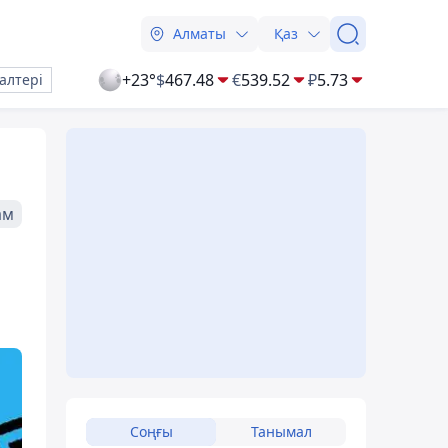
Алматы
Қаз
+23°
$
467.48
€
539.52
₽
5.73
алтері
ам
Соңғы
Танымал