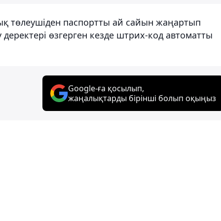
лық төлеушіден паспортты ай сайын жаңартып
у деректері өзгерген кезде штрих-код автоматты
Google-ға қосылып,
жаңалықтарды бірінші болып оқыңыз