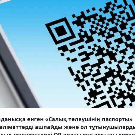
лданысқа енген «Салық төлеушінің паспорты»
мәліметтерді ашпайды және ол тұтынушылард
рлық мәліметтерді QR-кодты оқу арқылы көруг