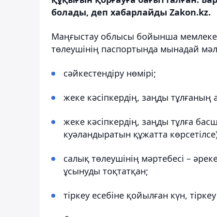
болады, деп хабарлайды Zakon.kz.
Маңғыстау облысы бойынша мемлекетт
төлеушінің паспортында мынадай мәл
сәйкестендіру нөмірі;
жеке кәсіпкердің, заңды тұлғаның 
жеке кәсіпкердің, заңды тұлға басш
куәландыратын құжатта көрсетілсе)
салық төлеушінің мәртебесі – әрекет
ұсынуды тоқтатқан;
тiркеу есебiне қойылған күн, тiрке