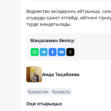
Ведомство өкілдерінің айтуынша, са
отыруды қажет етпейді, өйткені тірке
түрде жаңартылады.
Мақаламен бөлісу:
Аида Тақабаева
Қазақстан
Қызықты
Оқи отырыңыз