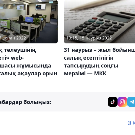
15 ақпан 2022
13:15, 15 наурыз 2022
қ төлеушінің
31 наурыз – жыл бойын
ті» web-
салық есептілігін
шасы жұмысында
тапсырудың соңғы
калық ақаулар орын
мерзімі — МКК
абардар болыңыз: