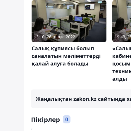
13:10, 26 шілде 2022
19:43, 
Салық құпиясы болып
«Салы
саналатын мәліметтерді
кабине
қалай алуға болады
қосым
техни
алды
Жаңалықтан zakon.kz сайтында х
Пікірлер
0