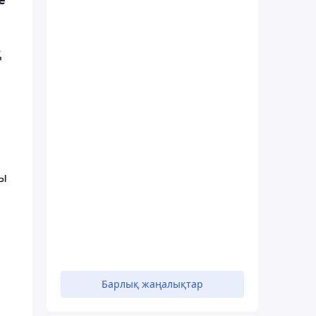
қ
ты
Барлық жаңалықтар