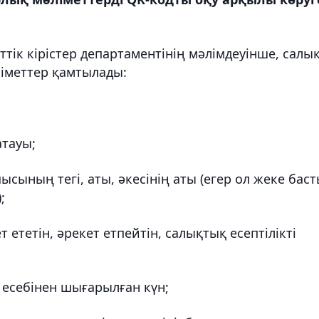
ік кірістер департаментінің мәлімдеуінше, салы
іметтер қамтылады:
атауы;
ысының тегі, аты, әкесінің аты (егер ол жеке бас
;
 ететін, әрекет етпейтін, салықтық есептілікті
у есебiнен шығарылған күн;