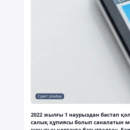
Сурет: pixabay
2022 жылғы 1 наурыздан бастап қо
салық құпиясы болып саналатын 
құқығын қорғауға бағытталған. Ба