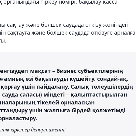
органындағы тіркеу нөмірі, бақылау-касса
ны сақтау және бөлшек саудада өткізу жөніндегі
мін сақтауға және бөлшек саудада өткізуге арналға
уы.
нгізудегі мақсат – бизнес субъектілерінің
ғамның өзі бақылауды күшейту, сондай-ақ,
орғау үшін пайдалану. Салық төлеушілердің
сауда саласы) міндеті – қалыптастырылған
иналарының тікелей орналасқан
ттандыру үшін жалпыға бірдей қолжетімді
орналастыру.
тік кірістер департаменті