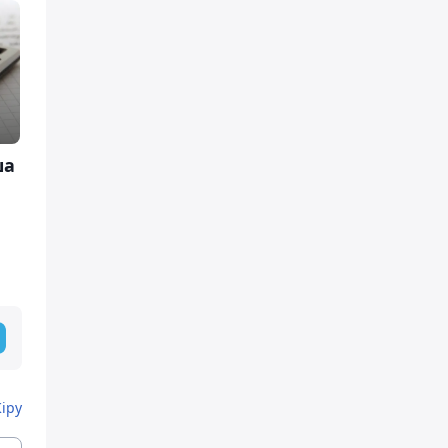
ша
Кіру