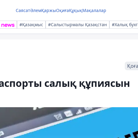
Саясат
Әлем
Қаржы
Оқиға
Құқық
Мақалалар
#Қазақмыс
#Салыстырмалы Қазақстан
#Халық бухг
Қоғ
паспорты салық құпиясын