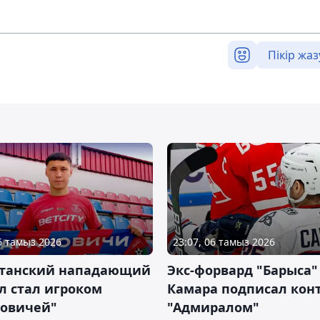
Пікір жаз
06 тамыз 2026
23:07, 06 тамыз 2026
станский нападающий
Экс-форвард "Барыса"
л стал игроком
Камара подписал конт
новичей"
"Адмиралом"