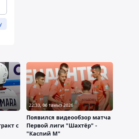
у
22:33, 06 тамыз 2026
Появился видеообзор матча
ракт с
Первой лиги "Шахтёр" -
"Каспий М"