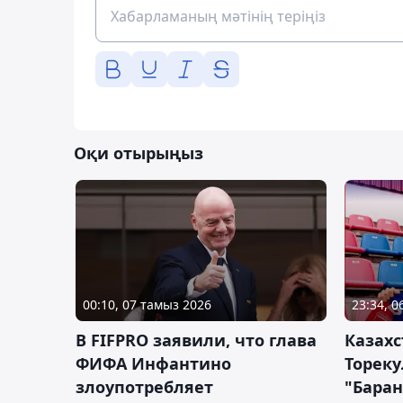
Оқи отырыңыз
00:10, 07 тамыз 2026
23:34, 
В FIFPRO заявили, что глава
Казах
ФИФА Инфантино
Тореку
злоупотребляет
"Бара