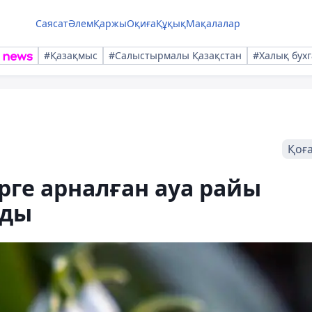
Саясат
Әлем
Қаржы
Оқиға
Құқық
Мақалалар
#Қазақмыс
#Салыстырмалы Қазақстан
#Халық бухг
Қоғ
рге арналған ауа райы
ады