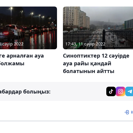
6 сәуір 2022
17:43, 11 сәуір 2022
рге арналған ауа
Синоптиктер 12 сәуірде
болжамы
ауа райы қандай
болатынын айтты
абардар болыңыз: