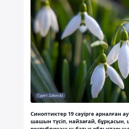
Сурет: Zakon.kz
Синоптиктер 19 сәуірге арналған 
шашын түсіп, найзағай, бұрқасын,
республиканың батыс облыстарын