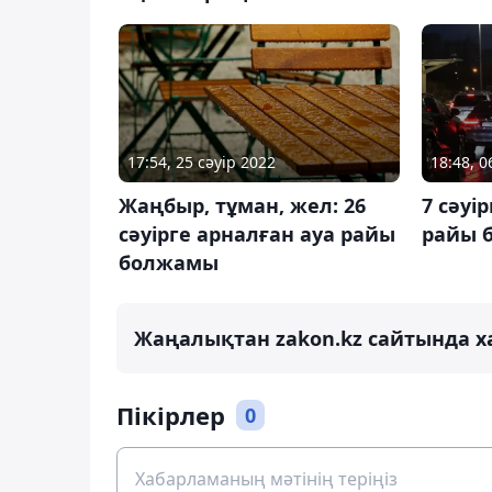
17:54, 25 сәуір 2022
18:48, 0
Жаңбыр, тұман, жел: 26
7 сәуі
сәуірге арналған ауа райы
райы 
болжамы
Жаңалықтан zakon.kz сайтында х
Пікірлер
0