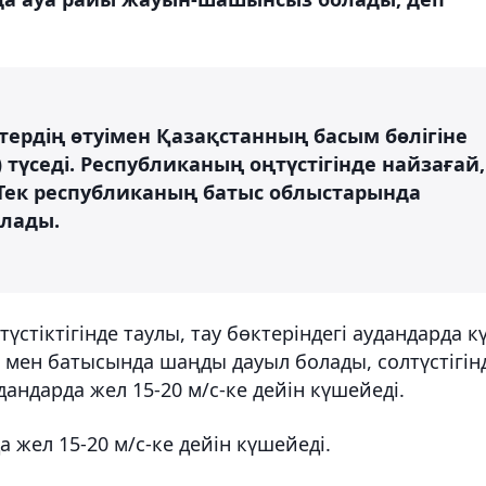
ердің өтуімен Қазақстанның басым бөлігіне
түседі. Республиканың оңтүстігінде найзағай,
Тек республиканың батыс облыстарында
лады.
үстіктігінде таулы, тау бөктеріндегі аудандарда к
гі мен батысында шаңды дауыл болады, солтүстігін
дандарда жел 15-20 м/с-ке дейін күшейеді.
 жел 15-20 м/с-ке дейін күшейеді.