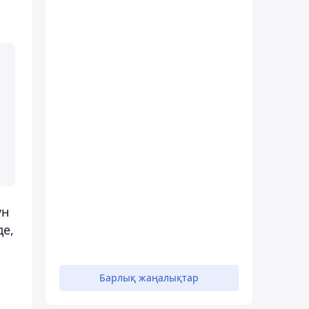
үн
де,
Барлық жаңалықтар