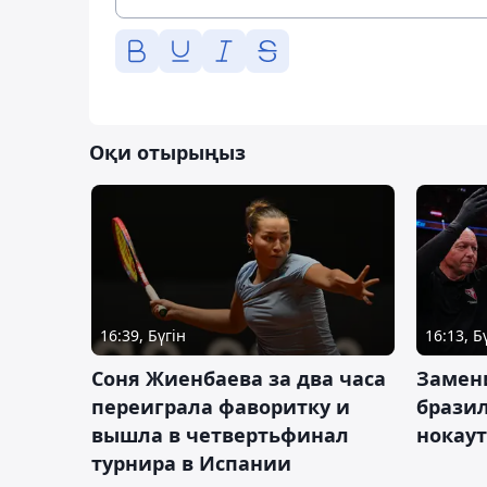
Оқи отырыңыз
16:39, Бүгін
16:13, Б
Соня Жиенбаева за два часа
Замен
переиграла фаворитку и
брази
вышла в четвертьфинал
нокау
турнира в Испании