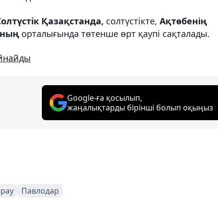
Солтүстік Қазақстанда,
солтүстікте,
Ақтөбенің
ының
орталығында төтенше өрт қаупі сақталады.
ойнайды
Google-ға қосылып,
жаңалықтарды бірінші болып оқыңыз
рау
Павлодар