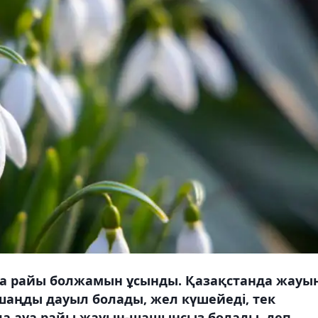
ауа райы болжамын ұсынды. Қазақстанда жауы
 шаңды дауыл болады, жел күшейеді, тек
да ауа райы жауын-шашынсыз болады, деп