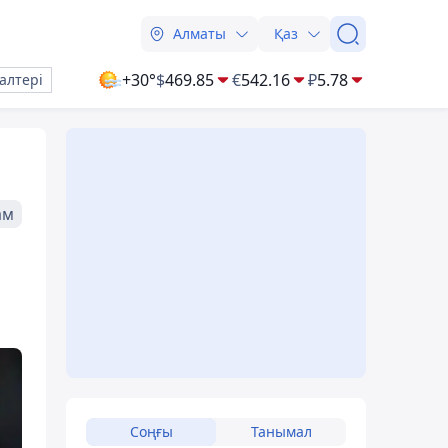
Алматы
Қаз
+30°
$
469.85
€
542.16
₽
5.78
алтері
ам
Соңғы
Танымал