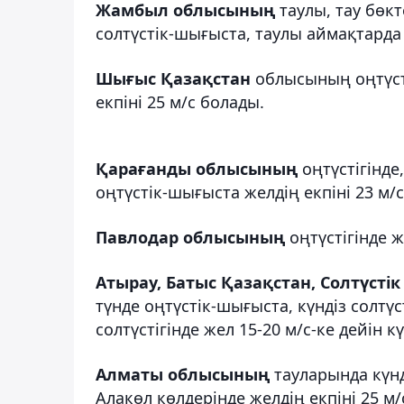
Жамбыл облысының
таулы, тау бөкт
солтүстік-шығыста, таулы аймақтарда 
Шығыс Қазақстан
облысының оңтүстіг
екпіні 25 м/с болады.
Қарағанды ​​облысының
оңтүстігінде
оңтүстік-шығыста желдің екпіні 23 м/
Павлодар облысының
оңтүстігінде ж
Атырау, Батыс Қазақстан, Солтүсті
түнде оңтүстік-шығыста, күндіз солтүс
солтүстігінде жел 15-20 м/с-ке дейін к
Алматы облысының
тауларында күнд
Алакөл көлдерінде желдің екпіні 25 м/