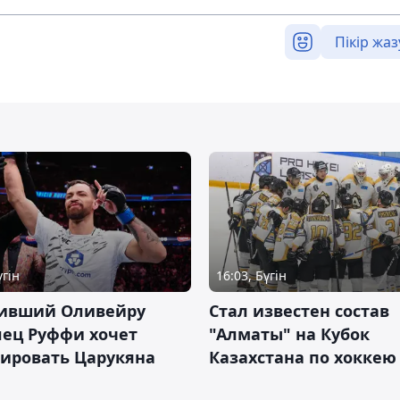
Пікір жаз
үгін
16:03, Бүгін
ивший Оливейру
Стал известен состав
лец Руффи хочет
"Алматы" на Кубок
тировать Царукяна
Казахстана по хоккею