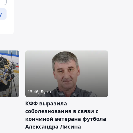
у
15:46, Бүгін
КФФ выразила
соболезнования в связи с
кончиной ветерана футбола
Александра Лисина