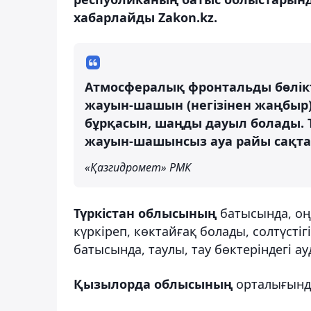
хабарлайды Zakon.kz.
Атмосфералық фронтальды бөлікт
жауын-шашын (негізінен жаңбыр) 
бұрқасын, шаңды дауыл болады. 
жауын-шашынсыз ауа райы сақта
«Қазгидромет» РМК
Түркістан облысының
батысында, оңт
күркіреп, көктайғақ болады, солтүсті
батысында, таулы, тау бөктеріндегі ау
Қызылорда облысының
орталығында