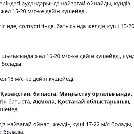
еріндегі аудандарында найзағай ойнайды, күндіз
жел 15-20 м/с-ке дейін күшейеді.
інде, солтүстігінде, батысында желдің күші 15-20
, шығысында жел 15-20 м/с-ке дейін күшейеді, күнд
с болады.
ел 18 м/с-ке дейін күшейеді.
к Қазақстан, батыста, Маңғыстау орталығында,
тік-батыста,
Ақмола, Қостанай облыстарының
үшейеді.
із найзағай ойнап, желдің күші 17-22 м/с болады,
с болады.