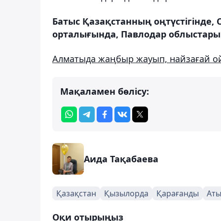
Батыс Қазақстанның оңтүстігінде, 
орталығында, Павлодар облыстар
Алматыда жаңбыр жауып, найзағай 
Мақаламен бөлісу:
Аида Тақабаева
Қазақстан
Қызылорда
Қарағанды
Аты
Оқи отырыңыз