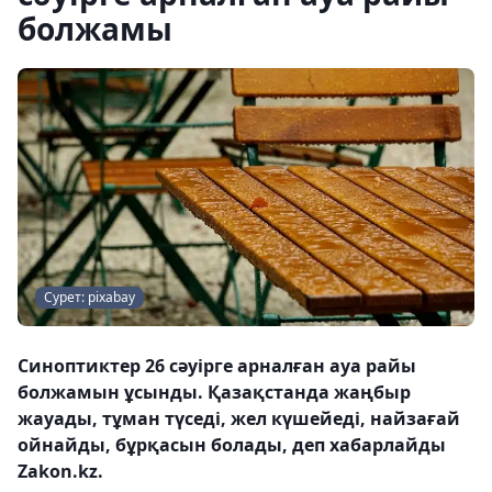
болжамы
Сурет: pixabay
Синоптиктер 26 сәуірге арналған ауа райы
болжамын ұсынды. Қазақстанда жаңбыр
жауады, тұман түседі, жел күшейеді, найзағай
ойнайды, бұрқасын болады, деп хабарлайды
Zakon.kz.