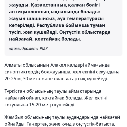
жауады. Қазақстанның қалған бөлігі
антициклонның ықпалында болады:
жауын-шашынсыз, ауа температурасы
көтеріледі. Республика бойынша тұман
түсіп, жел күшейеді. Оңтүстік облыстарда
найзағай, көктайғақ болады.
«Қазгидромет» РМК
Алматы облысының Алакөл көлдері аймағында
синоптиктердің болжауынша, жел екпіні секундына
20-25 м, 30 метр және одан да артық күшейеді.
Түркістан облысының таулы аймақтарында
найзағай ойнап, көктайғақ болады. Жел екпіні
секундына 15-20 метр күшейеді.
Жамбыл облысының таулы аудандарында найзағай
ойнайды. Таңертең және күндіз оңтүстік-батыста,