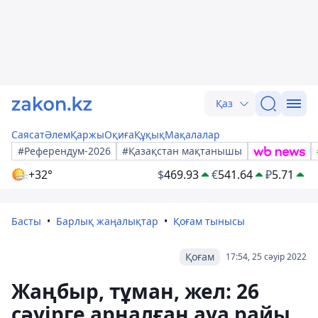
Қаз
Саясат
Әлем
Қаржы
Оқиға
Құқық
Мақалалар
#Референдум-2026
#Қазақстан мақтанышы
+32°
$
469.93
€
541.64
₽
5.71
Басты
Барлық жаңалықтар
Қоғам тынысы
Қоғам
17:54, 25 сәуір 2022
Жаңбыр, тұман, жел: 26
сәуірге арналған ауа райы