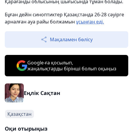
Қарағанды ​​облысының шығысында тұман болады.
Бұған дейін синоптиктер Қазақстанда 26-28 сәуірге
арналған ауа райы болжамын
ұсынған еді.
Мақаламен бөлісу
Google-ға қосылып,
жаңалықтарды бірінші болып оқыңыз
Еңлік Сақтан
Қазақстан
Оқи отырыңыз