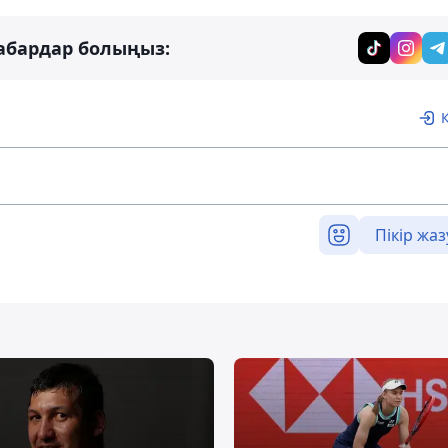
абардар болыңыз:
Пікір жаз