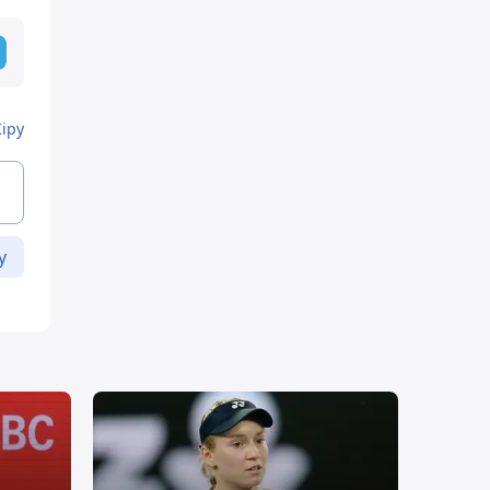
Кіру
у