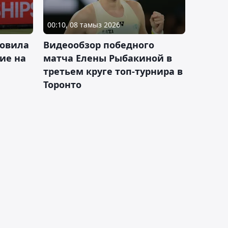
00:10, 08 тамыз 2026
новила
Видеообзор победного
ие на
матча Елены Рыбакиной в
третьем круге топ-турнира в
Торонто