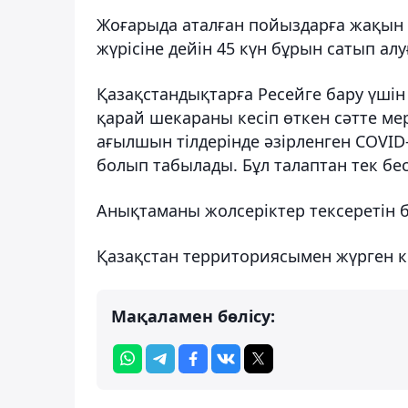
Жоғарыда аталған пойыздарға жақын 
жүрісіне дейін 45 күн бұрын сатып алу
Қазақстандықтарға Ресейге бару үшін
қарай шекараны кесіп өткен сәтте мер
ағылшын тілдерінде әзірленген COVID-
болып табылады. Бұл талаптан тек бес
Анықтаманы жолсеріктер тексеретін 
Қазақстан территориясымен жүрген ке
Мақаламен бөлісу: