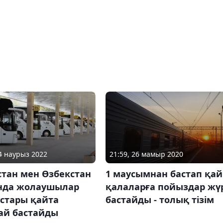
14 наурыз 2022
21:59, 26 мамыр 2020
стан мен Өзбекстан
1 маусымнан бастап қай
нда жолаушылар
қалаларға пойыздар жү
устары қайта
бастайды - толық тізім
ай бастайды