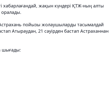
і хабарлағандай, жақын күндері ҚТЖ-ның алты
 оралады.
у-Астрахань пойызы жолаушыларды тасымалдай
астап Атыраудан, 21 сәуірден бастап Астраханнан
а шығады: