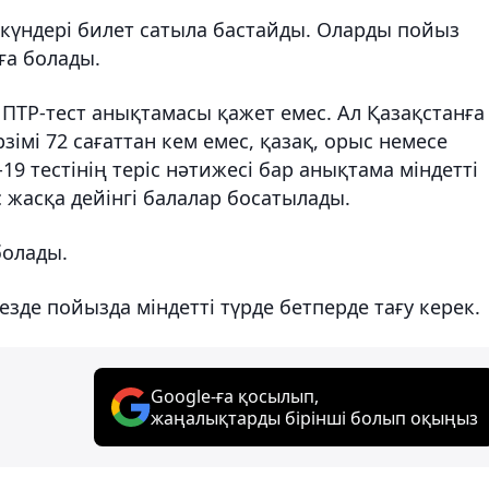
күндері билет сатыла бастайды. Оларды пойыз
ға болады.
 ПТР-тест анықтамасы қажет емес. Ал Қазақстанға
зімі 72 сағаттан кем емес, қазақ, орыс немесе
19 тестінің теріс нәтижесі бар анықтама міндетті
 жасқа дейінгі балалар босатылады.
болады.
зде пойызда міндетті түрде бетперде тағу керек.
Google-ға қосылып,
жаңалықтарды бірінші болып оқыңыз