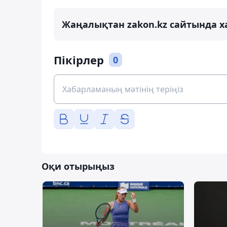
Жаңалықтан zakon.kz сайтында х
Пікірлер
0
Оқи отырыңыз