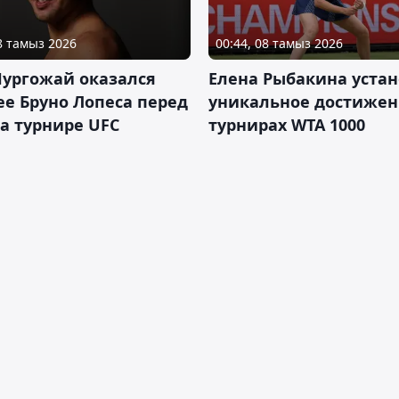
08 тамыз 2026
00:44, 08 тамыз 2026
Нургожай оказался
Елена Рыбакина уста
е Бруно Лопеса перед
уникальное достижен
а турнире UFC
турнирах WTA 1000