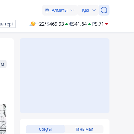
Алматы
Қаз
+22°
$
469.93
€
541.64
₽
5.71
алтері
ам
Соңғы
Танымал