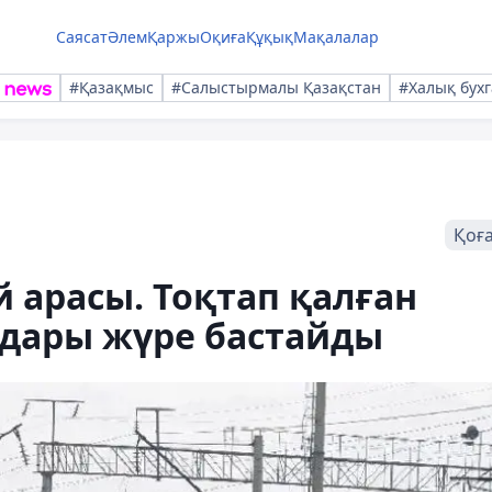
Саясат
Әлем
Қаржы
Оқиға
Құқық
Мақалалар
#Қазақмыс
#Салыстырмалы Қазақстан
#Халық бухг
Қоғ
й арасы. Тоқтап қалған
дары жүре бастайды