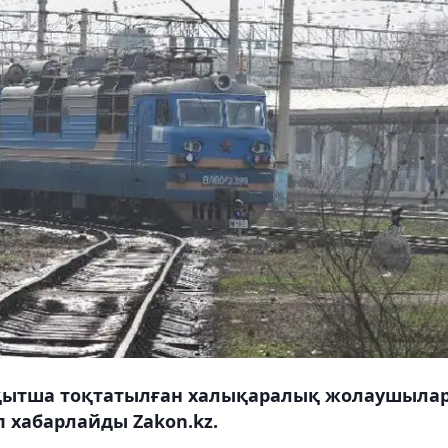
ақытша тоқтатылған халықаралық жолаушыла
 хабарлайды Zakon.kz.