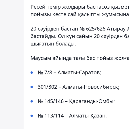
Ресей темір жолдары баспасөз қызмет
пойызы кесте сай қалыпты жұмысына
20 сәуірден бастап № 625/626 Атыра
бастайды. Ол күн сайын 20 сәуірден б
шығатын болады.
Маусым айында тағы бес пойыз жолғ
№ 7/8 – Алматы-Саратов;
301/302 – Алматы-Новосибирск;
№ 145/146 – Қарағанды-Омбы;
№ 113/114 – Алматы-Қазан.