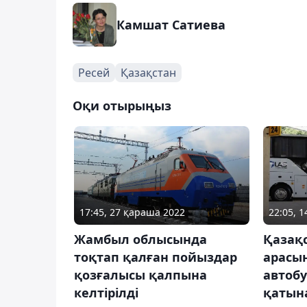
Камшат Сатиева
Ресей
Қазақстан
Оқи отырыңыз
17:45, 27 қараша 2022
22:05, 
Жамбыл облысында
Қазақ
тоқтап қалған пойыздар
арасы
қозғалысы қалпына
автоб
келтірілді
қатын