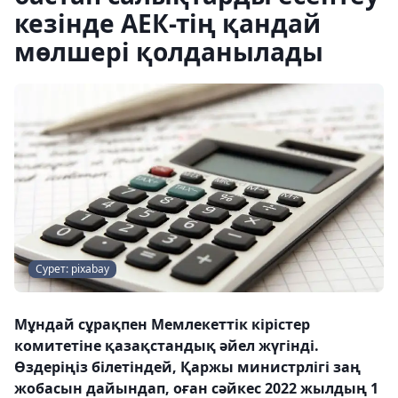
кезінде АЕК-тің қандай
мөлшері қолданылады
Сурет: pixabay
Мұндай сұрақпен Мемлекеттік кірістер
комитетіне қазақстандық әйел жүгінді.
Өздеріңіз білетіндей, Қаржы министрлігі заң
жобасын дайындап, оған сәйкес 2022 жылдың 1