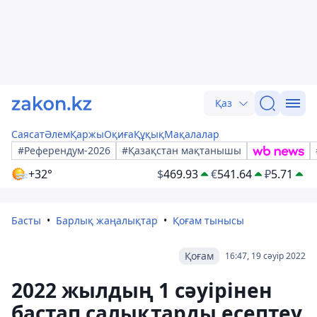
Қаз
Саясат
Әлем
Қаржы
Оқиға
Құқық
Мақалалар
#Референдум-2026
#Қазақстан мақтанышы
+32°
$
469.93
€
541.64
₽
5.71
Басты
Барлық жаңалықтар
Қоғам тынысы
Қоғам
16:47, 19 сәуір 2022
2022 жылдың 1 сәуірінен
бастап салықтарды есептеу