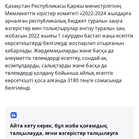
Қазақстан Республикасы Қаржы министрлігінің
Мемлекеттік кірістер комитеті «2022-2024 жылдарға
арналған республикалық бюджет туралы» заңға
өзгерістер мен толықтырулар енгізу туралы» заң
жобасын 2022 жылғы 1 сәуірден бастап жаңа есептік
көрсеткіштерді белгілеуді жоспарлап отырғанын
хабарлады. Жәрдемақыларды және басқа да
әлеуметтік төлемдерді есептеу, сондай-ақ
өсімпұлдарды, салықтарды және басқа да
төлемдерді қолдану бойынша айлық есептік
көрсеткішті қоса алғанда 3180 теңге сомасында
белгіленді.
Айта кету керек, бұл жоба қоғамдық
талқылауда, яғни өзгерістер талқылауға