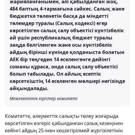
жарияланғанымен, әлі қабылданған жоқ.
484 баптың 4-тармағына сәйкес. Салық және
бюджетке төленетін басқа да міндетті
төлемдер туралы (Салық кодексі) егер
көрсетілген салық салу объектісі күнтізбелік
ай үшін республикалық бюджет туралы
заңда белгіленген және осы күнтізбелік
айдың бірінші күнінде қолданыста болатын
АЕК бір теңгеден 14 еселенгенге дейінгі
соманы құраса, онда салық салу объектісі
болып табылады. Ол айлық есептік
көрсеткіштің 14 еселенген мөлшері негізінде
айқындалады.
Мемлекеттік кірістер комитеті
Комитетте, әлеуметтік салықты төлеу жоғарыда
көрсетілген өзгеріс қабылданған салық кезеңінен
кейінгі айдың 25-інен кешіктірілмей жүргізілетінін