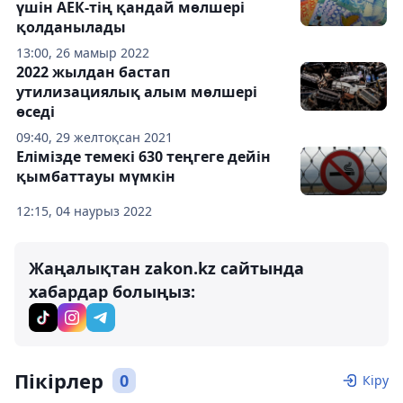
үшін АЕК-тің қандай мөлшері
қолданылады
13:00, 26 мамыр 2022
2022 жылдан бастап
утилизациялық алым мөлшері
өседі
09:40, 29 желтоқсан 2021
Елімізде темекі 630 теңгеге дейін
қымбаттауы мүмкін
12:15, 04 наурыз 2022
Жаңалықтан zakon.kz сайтында
хабардар болыңыз:
Пікірлер
0
Кіру