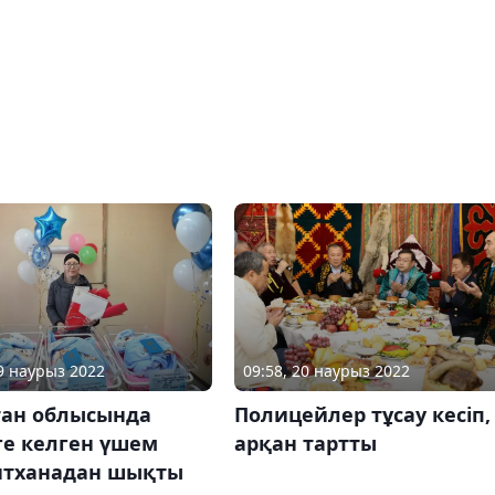
09 наурыз 2022
09:58, 20 наурыз 2022
тан облысында
Полицейлер тұсау кесіп,
ге келген үшем
арқан тартты
нтханадан шықты