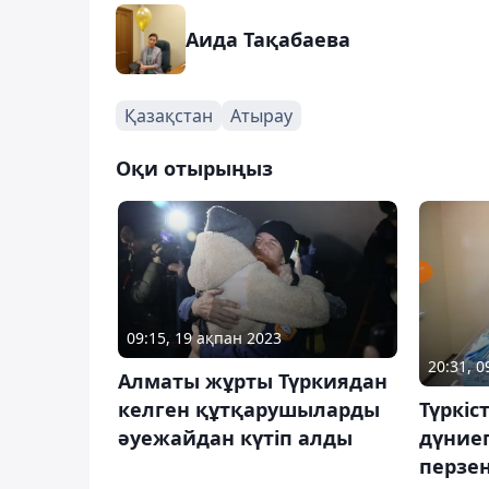
Аида Тақабаева
Қазақстан
Атырау
Оқи отырыңыз
09:15, 19 ақпан 2023
20:31, 
Алматы жұрты Түркиядан
келген құтқарушыларды
Түркіс
әуежайдан күтіп алды
дүние
перзе