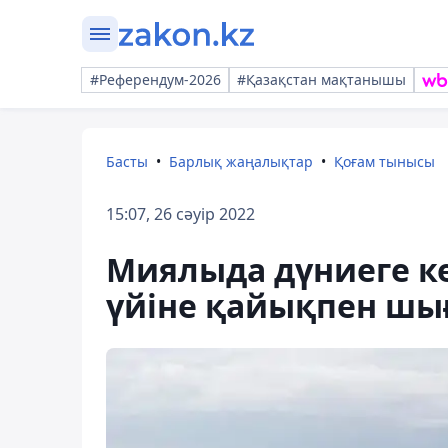
#Референдум-2026
#Қазақстан мақтанышы
Басты
Барлық жаңалықтар
Қоғам тынысы
15:07, 26 сәуір 2022
Миялыда дүниеге ке
үйіне қайықпен ш