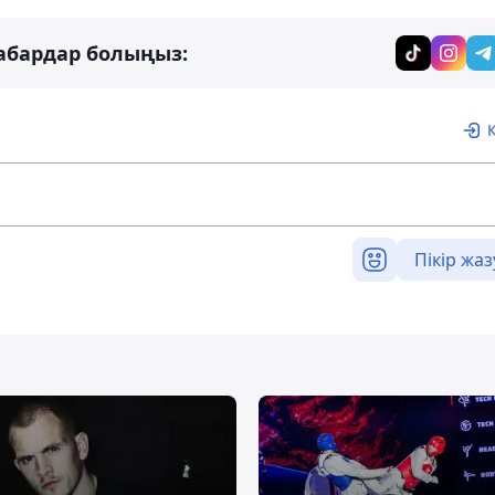
абардар болыңыз:
Пікір жаз