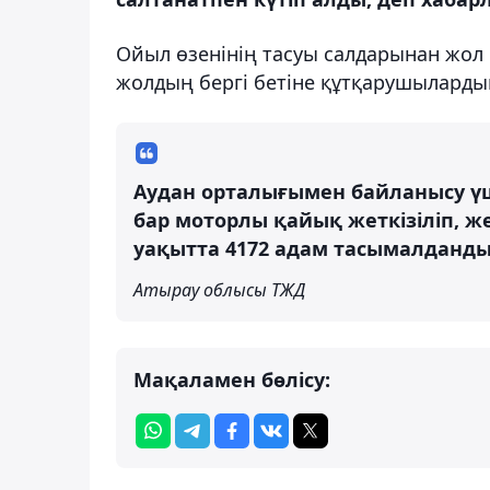
Ойыл өзенінің тасуы салдарынан жол 
жолдың бергі бетіне құтқарушыларды
Аудан орталығымен байланысу ү
бар моторлы қайық жеткізіліп, же
уақытта 4172 адам тасымалданды, 
Атырау облысы ТЖД
Мақаламен бөлісу: