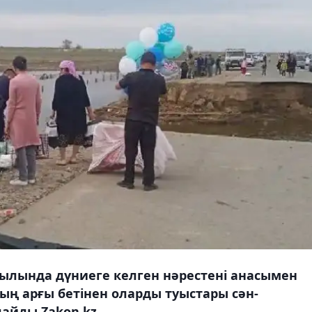
ылында дүниеге келген нәрестені анасымен
ң арғы бетінен оларды туыстары сән-
лайды Zakon.kz.