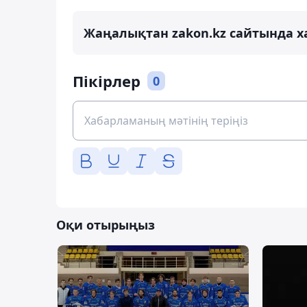
Жаңалықтан zakon.kz сайтында х
Пікірлер
0
Оқи отырыңыз