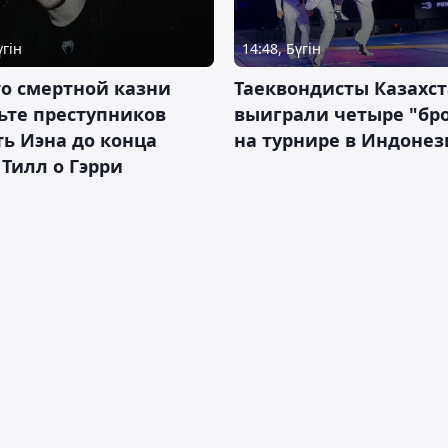
үгін
14:48, Бүгін
о смертной казни
Таеквондисты Казахс
ьте преступников
выиграли четыре "бр
ь Иэна до конца
на турнире в Индоне
 Тилл о Гэрри