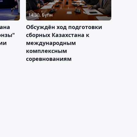
14:30, Бүгін
тана
Обсуждён ход подготовки
онзы"
сборных Казахстана к
зии
международным
комплексным
соревнованиям