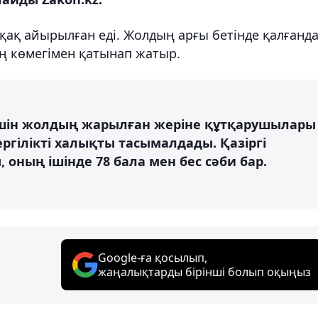
қақ айырылған еді. Жолдың арғы бетінде қалғанд
ң көмегімен қатынап жатыр.
шін жолдың жарылған жеріне құтқарушылары
ргілікті халықты тасымалдады. Қазіргі
оның ішінде 78 бала мен бес сәби бар.
Google-ға қосылып,
жаңалықтарды бірінші болып оқыңыз