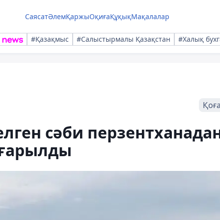
Саясат
Әлем
Қаржы
Оқиға
Құқық
Мақалалар
#Қазақмыс
#Салыстырмалы Қазақстан
#Халық бухг
Қоғ
лген сәби перзентханада
ығарылды