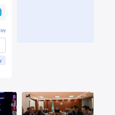
Кіру
у