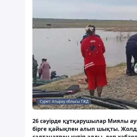
Сурет: Атырау облысы ТЖД
26 сәуірде құтқарушылар Миялы ау
бірге қайықпен алып шықты. Жолды
салтанатпен күтіп алды, деп хабар