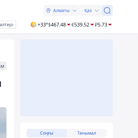
Алматы
Қаз
+33°
$
467.48
€
539.52
₽
5.73
алтері
ам
н
Соңғы
Танымал