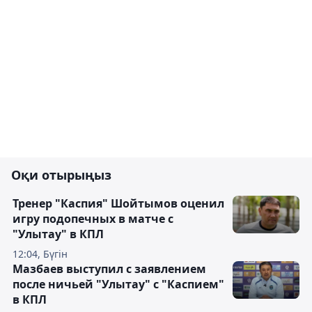
Оқи отырыңыз
Тренер "Каспия" Шойтымов оценил
игру подопечных в матче с
"Улытау" в КПЛ
12:04, Бүгін
Мазбаев выступил с заявлением
после ничьей "Улытау" с "Каспием"
в КПЛ