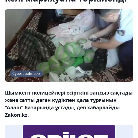
Сурет: polisia.kz
Шымкент полицейлері есірткіні заңсыз сақтады
және сатты деген күдікпен қала тұрғынын
“Алаш” базарында ұстады, деп хабарлайды
Zakon.kz.