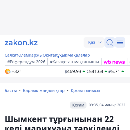
Қаз
Саясат
Әлем
Қаржы
Оқиға
Құқық
Мақалалар
#Референдум-2026
#Қазақстан мақтанышы
+32°
$
469.93
€
541.64
₽
5.71
Басты
Барлық жаңалықтар
Қоғам тынысы
Қоғам
09:35, 04 мамыр 2022
Шымкент тұрғынынан 22
келі марихуана тәркіленді