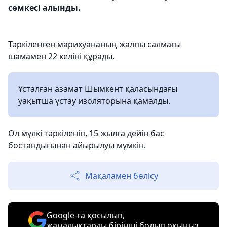
сөмкесі алынды.
Тәркіленген марихуананың жалпы салмағы
шамамен 22 келіні құрады.
Ұсталған азамат Шымкент қаласындағы
уақытша ұстау изоляторына қамалды.
Ол мүлкі тәркіленіп, 15 жылға дейін бас
бостандығынан айырылуы мүмкін.
Мақаламен бөлісу
Google-ға қосылып,
жаңалықтарды бірінші болып оқыңыз