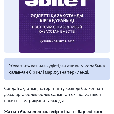
Жеке тінту кезінде күдіктіден аяқ киім қорабына
салынған бір келі марихуана тәркіленді.
Сондай-ақ, оның пәтерін тінту кезінде балконнан
дозаларға бөлек-бөлек салынған екі полиэтилен
пакеттегі марихуана табылды.
Жатын бөлмеден сол есірткі заты бар екі жол