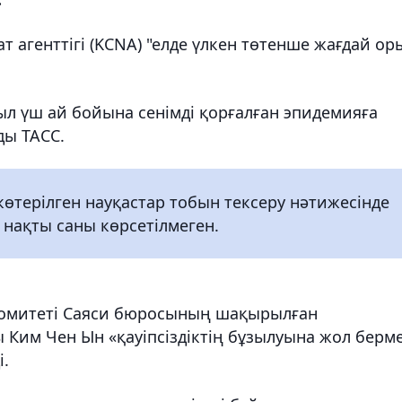
 агенттігі (KCNA) "елде үлкен төтенше жағдай ор
ыл үш ай бойына сенімді қорғалған эпидемияға
ды ТАСС.
өтерілген науқастар тобын тексеру нәтижесінде
нақты саны көрсетілмеген.
Комитеті Саяси бюросының шақырылған
 Ким Чен Ын «қауіпсіздіктің бұзылуына жол берм
і.