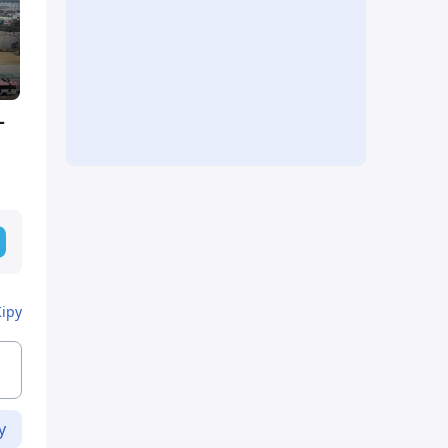
-
Кіру
у