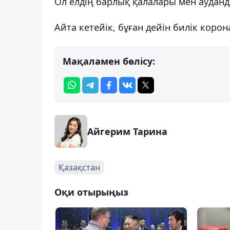
Ол елдің барлық қалалары мен ауданд
Айта кетейік, бұған дейін билік коро
Мақаламен бөлісу:
Айгерим Тарина
Қазақстан
Оқи отырыңыз