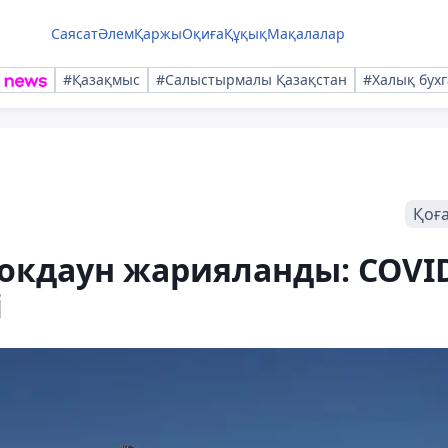
Саясат
Әлем
Қаржы
Оқиға
Құқық
Мақалалар
#Қазақмыс
#Салыстырмалы Қазақстан
#Халық бухг
Қоғ
локдаун жарияланды: COVI
і