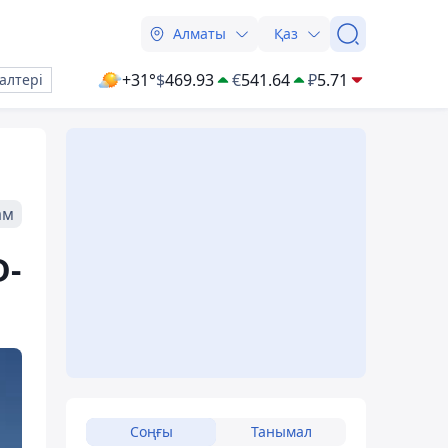
Алматы
Қаз
+31°
$
469.93
€
541.64
₽
5.71
алтері
ам
D-
Соңғы
Танымал