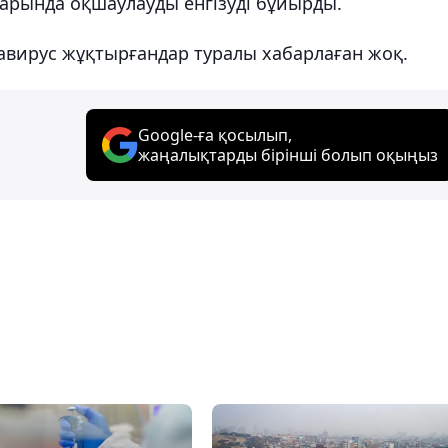
арында оқшаулауды енгізуді бұйырды.
навирус жұқтырғандар туралы хабарлаған жоқ.
Google-ға қосылып,
жаңалықтарды бірінші болып оқыңыз