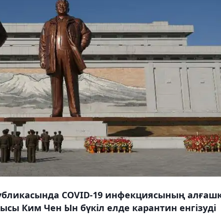
убликасында COVID-19 инфекциясының алғаш
ысы Ким Чен Ын бүкіл елде карантин енгізуді
.