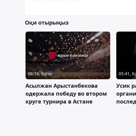
Оқи отырыңыз
06:16, Бүгін
05:41, Б
Асылжан Арыстанбекова
Усик р
одержала победу во втором
органи
круге турнира в Астане
послед