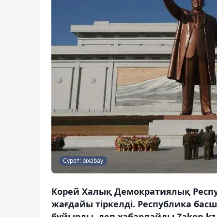
Сурет: pixabay
Корей Халық Демократиялық Респ
жағдайы тіркелді. Республика басш
бұйырды, деп хабарлайды Zakon.kz