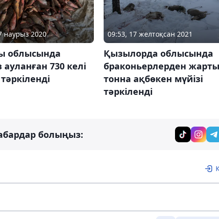
09:53, 17 желтоқсан 2021
17 наурыз 2020
Қызылорда облысында
ы облысында
браконьерлерден жарт
 ауланған 730 келі
тонна ақбөкен мүйізі
тәркіленді
тәркіленді
абардар болыңыз: