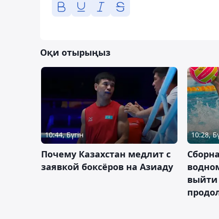
Оқи отырыңыз
10:44, Бүгін
10:28, Б
Почему Казахстан медлит с
Сборна
заявкой боксёров на Азиаду
водном
выйти 
продо