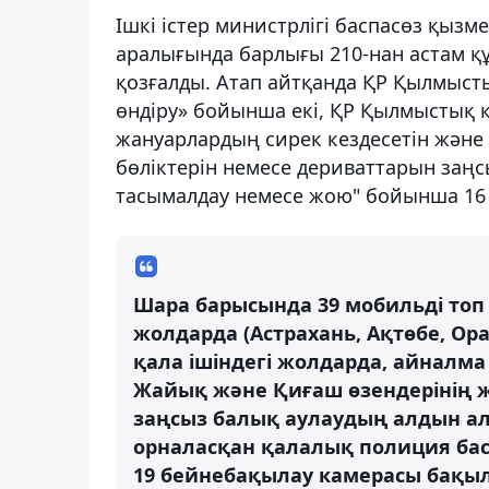
Ішкі істер министрлігі баспасөз қызм
аралығында барлығы 210-нан астам қ
қозғалды. Атап айтқанда ҚР Қылмысты
өндіру» бойынша екі, ҚР Қылмыстық к
жануарлардың сирек кездесетін және 
бөліктерін немесе дериваттарын заңсыз 
тасымалдау немесе жою" бойынша 16 
Шара барысында 39 мобильді то
жолдарда (Астрахань, Ақтөбе, О
қала ішіндегі жолдарда, айналма
Жайық және Қиғаш өзендерінің ж
заңсыз балық аулаудың алдын а
орналасқан қалалық полиция ба
19 бейнебақылау камерасы бақы