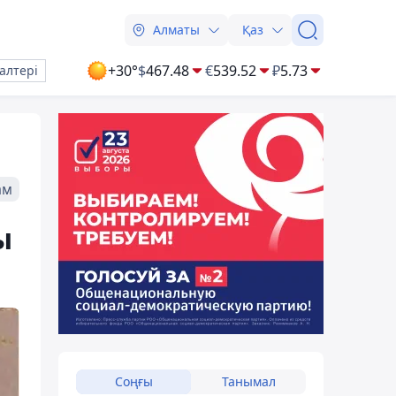
Алматы
Қаз
+30°
$
467.48
€
539.52
₽
5.73
алтері
ам
ы
Соңғы
Танымал