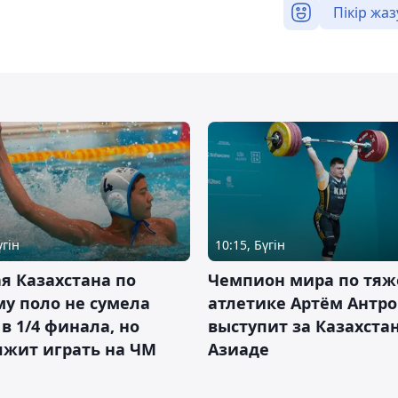
Пікір жаз
үгін
10:15, Бүгін
я Казахстана по
Чемпион мира по тяж
у поло не сумела
атлетике Артём Антро
в 1/4 финала, но
выступит за Казахста
лжит играть на ЧМ
Азиаде