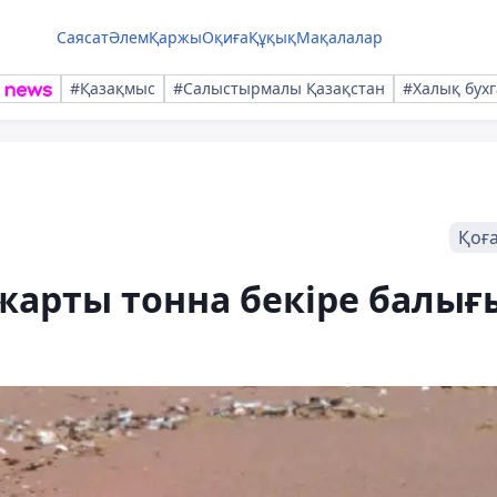
Саясат
Әлем
Қаржы
Оқиға
Құқық
Мақалалар
#Қазақмыс
#Салыстырмалы Қазақстан
#Халық бухг
Қоғ
жарты тонна бекіре балығ