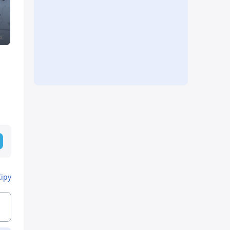
ы
Кіру