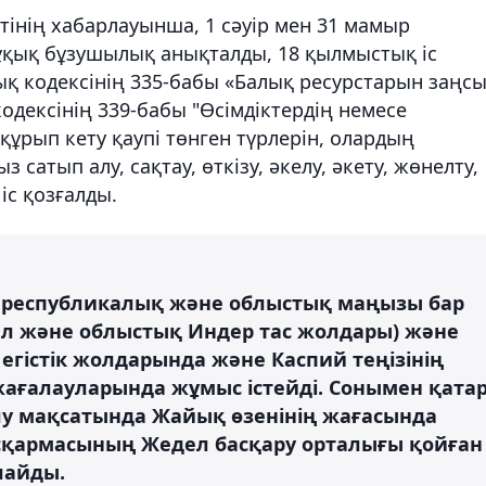
етінің хабарлауынша, 1 сәуір мен 31 мамыр
ұқық бұзушылық анықталды, 18 қылмыстық іс
қ кодексінің 335-бабы «Балық ресурстарын заңс
одексінің 339-бабы "Өсімдіктердің немесе
құрып кету қаупі төнген түрлерін, олардың
сатып алу, сақтау, өткізу, әкелу, әкету, жөнелту,
іс қозғалды.
п республикалық және облыстық маңызы бар
рал және облыстық Индер тас жолдары) және
 егістік жолдарында және Каспий теңізінің
ағалауларында жұмыс істейді. Сонымен қата
лу мақсатында Жайық өзенінің жағасында
сқармасының Жедел басқару орталығы қойған
лайды.