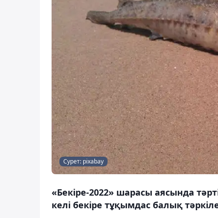
Сурет: pixabay
«Бекіре-2022» шарасы аясында тәрт
келі бекіре тұқымдас балық тәркіле