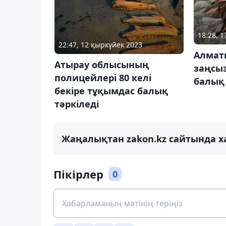
18:28, 
22:47, 12 қыркүйек 2023
Алмат
Атырау облысының
заңсыз
полицейлері 80 келі
балық 
бекіре тұқымдас балық
тәркіледі
Жаңалықтан zakon.kz сайтында х
Пікірлер
0