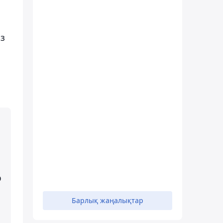
ыз
р
Барлық жаңалықтар