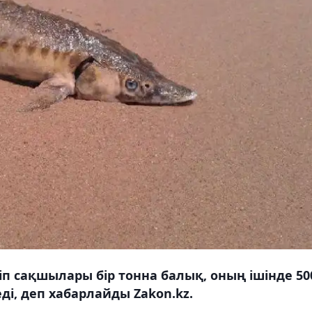
іп сақшылары бір тонна балық, оның ішінде 50
ді, деп хабарлайды Zakon.kz.