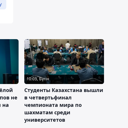
у
10:03, Бүгін
ёлой
Студенты Казахстана вышли
пов не
в четвертьфинал
н на
чемпионата мира по
шахматам среди
университетов