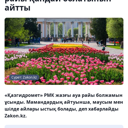
айтты
Сурет: Zakon.kz
«Қазгидромет» РМК жазғы ауа райы болжамын
ұсынды. Мамандардың айтуынша, маусым мен
шілде айлары ыстық болады, деп хабарлайды
Zakon.kz.