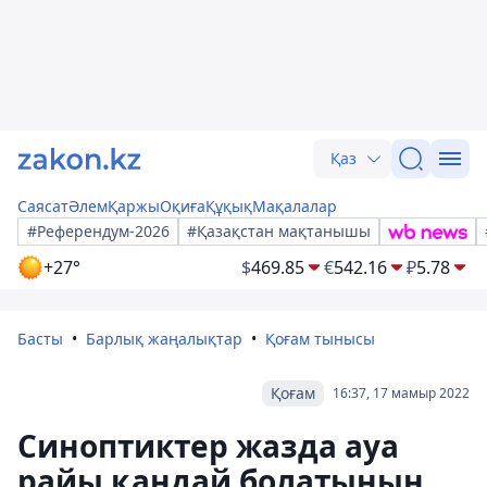
Қаз
Саясат
Әлем
Қаржы
Оқиға
Құқық
Мақалалар
#Референдум-2026
#Қазақстан мақтанышы
+27°
$
469.85
€
542.16
₽
5.78
Басты
Барлық жаңалықтар
Қоғам тынысы
Қоғам
16:37, 17 мамыр 2022
Синоптиктер жазда ауа
райы қандай болатынын