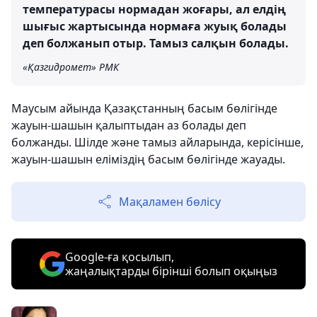
температурасы нормадан жоғары, ал елдің
шығыс жартысында нормаға жуық болады
деп болжанып отыр. Тамыз салқын болады.
«Қазгидромет» РМК
Маусым айында Қазақстанның басым бөлігінде
жауын-шашын қалыптыдан аз болады деп
болжанды. Шілде және тамыз айларында, керісінше,
жауын-шашын еліміздің басым бөлігінде жауады.
Мақаламен бөлісу
Google-ға қосылып,
жаңалықтарды бірінші болып оқыңыз