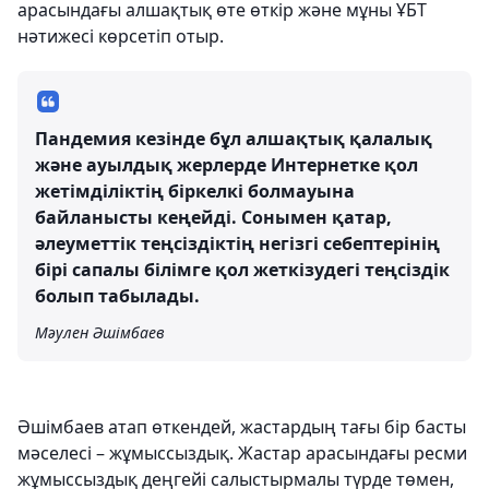
арасындағы алшақтық өте өткір және мұны ҰБТ
нәтижесі көрсетіп отыр.
Пандемия кезінде бұл алшақтық қалалық
және ауылдық жерлерде Интернетке қол
жетімділіктің біркелкі болмауына
байланысты кеңейді. Сонымен қатар,
әлеуметтік теңсіздіктің негізгі себептерінің
бірі сапалы білімге қол жеткізудегі теңсіздік
болып табылады.
Мәулен Әшімбаев
Әшімбаев атап өткендей, жастардың тағы бір басты
мәселесі – жұмыссыздық. Жастар арасындағы ресми
жұмыссыздық деңгейі салыстырмалы түрде төмен,