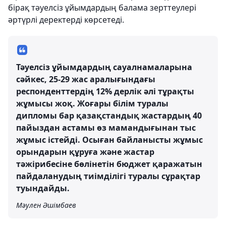
бірақ тәуелсіз ұйымдардың балама зерттеулері
әртүрлі деректерді көрсетеді.
Тәуелсіз ұйымдардың сауалнамаларына
сәйкес, 25-29 жас аралығындағы
респонденттердің 12% дерлік әлі тұрақты
жұмысы жоқ. Жоғары білім туралы
дипломы бар қазақстандық жастардың 40
пайыздан астамы өз мамандығынан тыс
жұмыс істейді. Осыған байланысты жұмыс
орындарын құруға және жастар
тәжірибесіне бөлінетін бюджет қаражатын
пайдаланудың тиімділігі туралы сұрақтар
туындайды.
Мәулен Әшімбаев