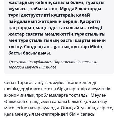
жастардың көбінің сапалы білімі, тұрақты
жұмысы, табысы жоқ. Мұндай жастарды
түрлі деструктивті күштердің қалай
пайдаланып жатқанын көрдік. Қасіретті
қаңтардың маңызды тағылымы – тиімді
жастар саясаты мемлекеттің тұрақтылығы
мен тұрақтылығының басты шарты екенін
түсіну. Сондықтан – ұлттық күн тәртібінің
басты басымдығы.
Қазақстан Республикасы Парламенті Сенатының
Төрағасы Мәулен Әшімбаев
Сенат Төрағасы шұғыл, жүйелі және кешенді
шешімдерді қажет ететін бірқатар өткір әлеуметтік-
экономикалық проблемаларға тоқталды. Мәулен
Әшімбаев ең алдымен сапалы білімге қол жеткізу
мәселесіне назар аударды. Оның айтуынша, әсіресе,
қала мен ауыл мектептеріндегі білім сапасы