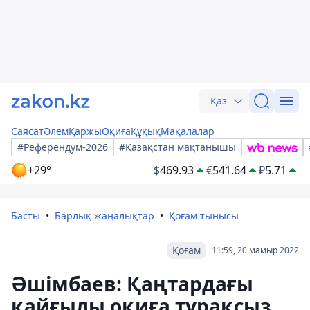
Қаз
Саясат
Әлем
Қаржы
Оқиға
Құқық
Мақалалар
#Референдум-2026
#Қазақстан мақтанышы
+29°
$
469.93
€
541.64
₽
5.71
Басты
Барлық жаңалықтар
Қоғам тынысы
Қоғам
11:59, 20 мамыр 2022
Әшімбаев: Қаңтардағы
қайғылы оқиға тұрақсыз