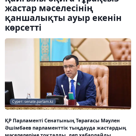
жастар мәселесінің
қаншалықты ауыр екенін
көрсетті
Сурет: senate.parlam.kz
ҚР Парламенті Сенатының Төрағасы Мәулен
Әшімбаев парламенттік тыңдауда жастардың
мәселелеріне тоқталды, деп хабарлайды