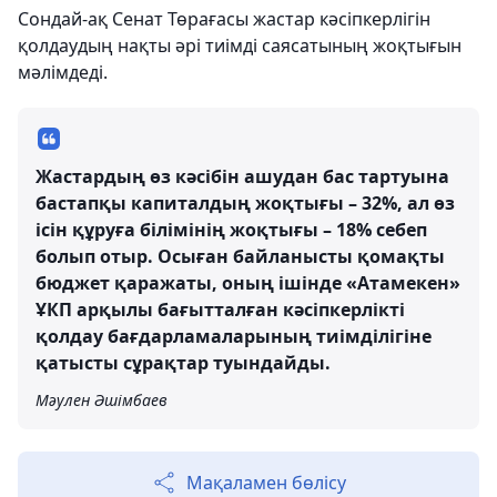
Сондай-ақ Сенат Төрағасы жастар кәсіпкерлігін
қолдаудың нақты әрі тиімді саясатының жоқтығын
мәлімдеді.
Жастардың өз кәсібін ашудан бас тартуына
бастапқы капиталдың жоқтығы – 32%, ал өз
ісін құруға білімінің жоқтығы – 18% себеп
болып отыр. Осыған байланысты қомақты
бюджет қаражаты, оның ішінде «Атамекен»
ҰКП арқылы бағытталған кәсіпкерлікті
қолдау бағдарламаларының тиімділігіне
қатысты сұрақтар туындайды.
Мәулен Әшімбаев
Мақаламен бөлісу