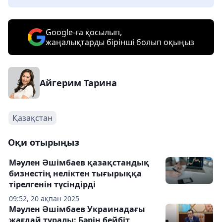
Google-ға қосылып,
жаңалықтарды бірінші болып оқыңыз
Айгерим Тарина
Қазақстан
Оқи отырыңыз
Мәулен Әшімбаев қазақстандық
бизнестің неліктен тығырыққа
тірелгенін түсіндірді
09:52, 20 ақпан 2025
Мәулен Әшімбаев Украинадағы
жағдай туралы: Бәрін бейбіт