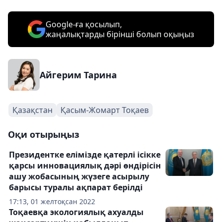
Google-ға қосылып,
жаңалықтарды бірінші болып оқыңыз
Айгерим Тарина
Қазақстан
Қасым-Жомарт Тоқаев
Оқи отырыңыз
Президентке елімізде қатерлі ісікке
қарсы инновациялық дәрі өндірісін
ашу жобасының жүзеге асырылу
барысы туралы ақпарат берілді
17:13, 01 желтоқсан 2022
Тоқаевқа экологиялық ахуалды