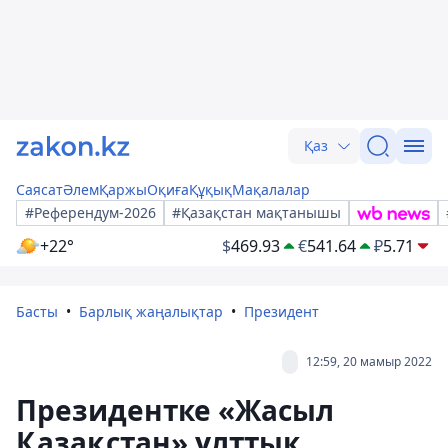
Қаз
Саясат
Әлем
Қаржы
Оқиға
Құқық
Мақалалар
#Референдум-2026
#Қазақстан мақтанышы
+22°
$
469.93
€
541.64
₽
5.71
Басты
Барлық жаңалықтар
Президент
12:59, 20 мамыр 2022
Президентке «Жасыл
Қазақстан» ұлттық