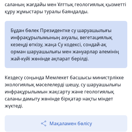
саланың жағдайы мен Ұлттық геологиялық қызметті
құру жұмыстары туралы баяндалды.
Бұдан бөлек Президентке су шаруашылығы
инфрақұрылымының ахуалы, вегетациялық
кезеңді өткізу, жаңа Су кодексі, сондай-ақ
орман шаруашылығы мен жануарлар әлемінің
жай-күйі жөнінде ақпарат берілді.
Кездесу соңында Мемлекет басшысы министрлікке
экологиялық мәселелерді шешу, су шаруашылығы
инфрақұрылымын жақсарту және геологиялық
саланы дамыту жөнінде бірқатар нақты міндет
жүктеді.
Мақаламен бөлісу