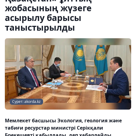
жобасының жүзеге
асырылу барысы
таныстырылды
Сурет: akorda.kz
Мемлекет басшысы Экология, геология және
табиғи ресурстар министрі Серікқали
Брекешевті қабылдады, деп хабарлайды