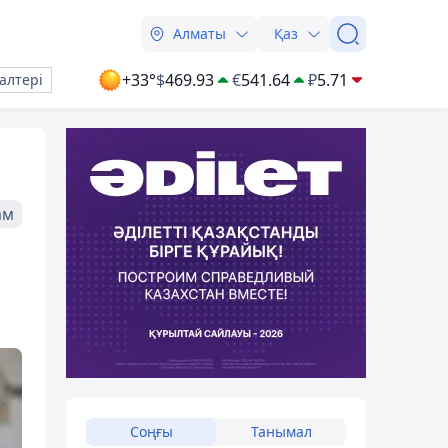
Алматы
Қаз
+33°
$
469.93
€
541.64
₽
5.71
алтері
ам
Соңғы
Танымал