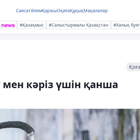
Саясат
Әлем
Қаржы
Оқиға
Құқық
Мақалалар
#Қазақмыс
#Салыстырмалы Қазақстан
#Халық бухг
Қоғ
 мен кәріз үшін қанша