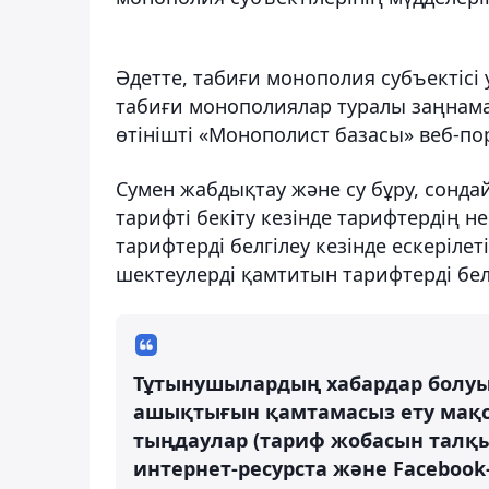
Әдетте, табиғи монополия субъектісі у
табиғи монополиялар туралы заңнама
өтінішті «Монополист базасы» веб-по
Сумен жабдықтау және су бұру, сондай
тарифті бекіту кезінде тарифтердің н
тарифтерді белгілеу кезінде ескеріл
шектеулерді қамтитын тарифтерді бел
Тұтынушылардың хабардар болуын 
ашықтығын қамтамасыз ету мақса
тыңдаулар (тариф жобасын талқыла
интернет-ресурста және Facebook