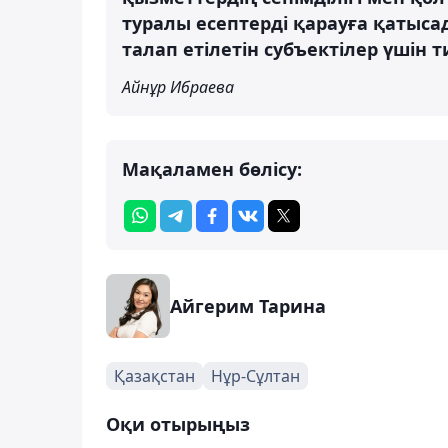
туралы есептерді қарауға қатыс
талап етілетін субъектілер үшін т
Айнұр Ибраева
Мақаламен бөлісу:
Айгерим Тарина
Қазақстан
Нұр-Сұлтан
Оқи отырыңыз