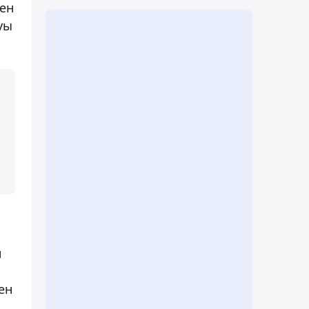
ген
уы
н
ен