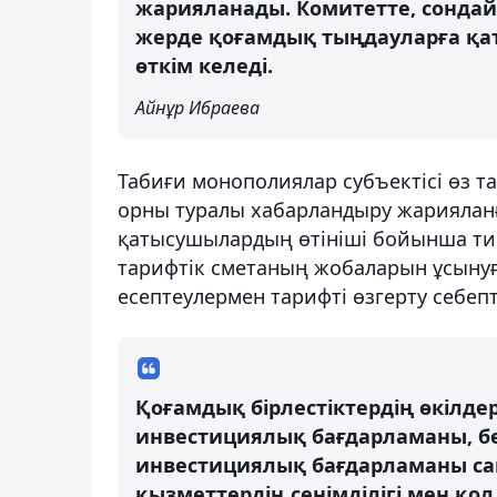
жарияланады. Комитетте, сондай
жерде қоғамдық тыңдауларға қат
өткім келеді.
Айнұр Ибраева
Табиғи монополиялар субъектісі өз т
орны туралы хабарландыру жарияланғ
қатысушылардың өтініші бойынша тиі
тарифтік сметаның жобаларын ұсынуға
есептеулермен тарифті өзгерту себепт
Қоғамдық бірлестіктердің өкілде
инвестициялық бағдарламаны, бек
инвестициялық бағдарламаны сапа
қызметтердің сенімділігі мен қол