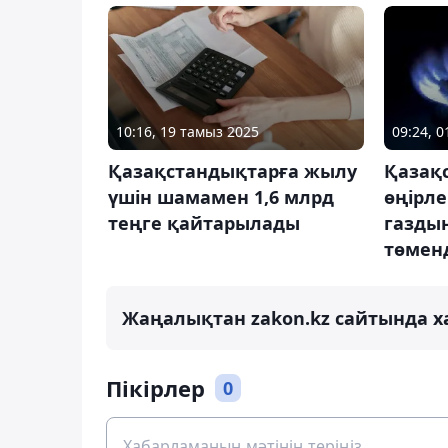
10:16, 19 тамыз 2025
09:24, 
Қазақстандықтарға жылу
Қазақ
үшін шамамен 1,6 млрд
өңірле
теңге қайтарылады
газды
төменд
Жаңалықтан zakon.kz сайтында х
Пікірлер
0