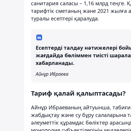
санитария саласы – 1,16 млрд теңге. Қ
тарифтік сметаның және 2021 жылға
туралы есептері қаралуда.
Есептерді талдау нәтижелері б
жағдайда бөліммен тиісті шарал
хабарланады.
Айнұр Ибраева
Тариф қалай қалыптасады?
Айнұр Ибраеваның айтуынша, табиғи 
жабдықтау және су бұру салаларына т
әлеуметтік құрамдас бөліктер арасын
монополия субъектілерінің мүдделерін