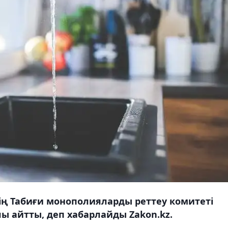
ің Табиғи монополияларды реттеу комитеті
лы айтты, деп хабарлайды Zakon.kz.