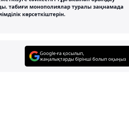
ады. табиғи монополиялар туралы заңнамада
иімділік көрсеткіштерін.
Google-ға қосылып,
жаңалықтарды бірінші болып оқыңыз