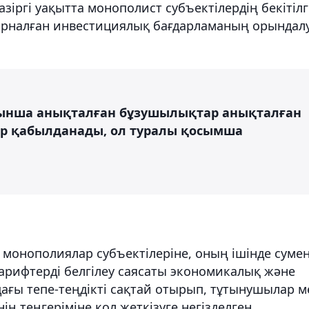
азіргі уақытта монополист субъектілердің бекітіл
 арналған инвестициялық бағдарламаның орындал
ойынша анықталған бұзушылықтар анықталған
ар қабылданады, ол туралы қосымша
монополиялар субъектілеріне, оның ішінде суме
арифтерді белгілеу саясаты экономикалық және
дағы тепе-теңдікті сақтай отырып, тұтынушылар м
ің теңгеріміне қол жеткізуге негізделген.