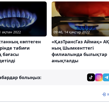
01 ақпан 2022
09:46, 14 қаңтар 2022
станның көптеген
«ҚазТрансГаз Аймақ» АҚ
рінде табиғи
ның Шымкенттегі
ң бағасы
филиалында былықтар
етілді
анықталды
абардар болыңыз: