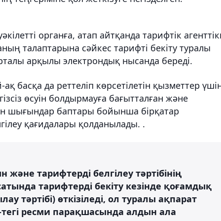
әкілетті органға, атап айтқанда тарифтік агенттік
ның талаптарына сәйкес тарифті бекіту туралы
рталы арқылы электрондық нысанда береді.
-ақ басқа да реттеліп көрсетілетін қызметтер үші
егізсіз өсуін болдырмауға бағытталған және
етін шығындар баптары бойынша бірқатар
гілеу қағидалары қолданылады. .
және тарифтерді белгілеу тәртібінің
тында тарифтерді бекіту кезінде қоғамдық
у тәртібі) өткізіледі, ол туралы ақпарат
-тегі ресми парақшасында алдын ала