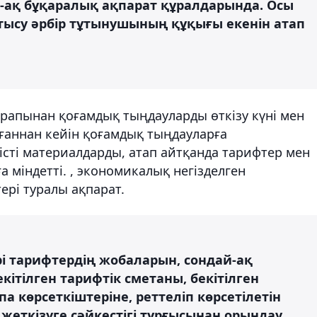
-ақ бұқаралық ақпарат құралдарында. Осы
ысу әрбір тұтынушының құқығы екенін атап
арапынан қоғамдық тыңдауларды өткізу күні мен
аннан кейін қоғамдық тыңдауларға
сті материалдарды, атап айтқанда тарифтер мен
 міндетті. , экономикалық негізделген
ері туралы ақпарат.
рі тарифтердің жобаларын, сондай-ақ
ітілген тарифтік сметаны, бекітілген
 көрсеткіштеріне, реттеліп көрсетілетін
 жеткізуге сәйкестігі тұрғысынан орындау