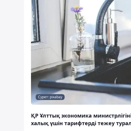
Сурет: pixabay
ҚР Ұлттық экономика министрлігін
халық үшін тарифтерді тежеу ​​тура