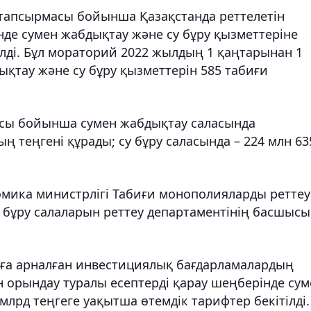
тапсырмасы бойынша Қазақстанда реттелетін
де сумен жабдықтау және су бұру қызметтеріне
ілді. Бұл мораторий 2022 жылдың 1 қаңтарынан 1
ықтау және су бұру қызметтерін 585 табиғи
сы бойынша сумен жабдықтау саласында
ың теңгені құрады; су бұру саласында – 224 млн 63
омика министрлігі Табиғи монополияларды реттеу
 бұру салаларын реттеу департаментінің басшысы
ға арналған инвестициялық бағдарламалардың
 орындау туралы есептерді қарау шеңберінде сум
лрд теңгеге уақытша өтемдік тарифтер бекітілді.