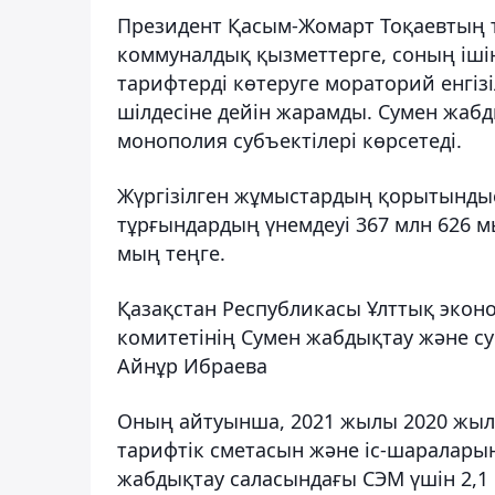
Президент Қасым-Жомарт Тоқаевтың 
коммуналдық қызметтерге, соның ішін
тарифтерді көтеруге мораторий енгіз
шілдесіне дейін жарамды. Сумен жабд
монополия субъектілері көрсетеді.
Жүргізілген жұмыстардың қорытынды
тұрғындардың үнемдеуі 367 млн ​​626 м
мың теңге.
Қазақстан Республикасы Ұлттық экон
комитетінің Сумен жабдықтау және су
Айнұр Ибраева
Оның айтуынша, 2021 жылы 2020 жыл
тарифтік сметасын және іс-шараларын
жабдықтау саласындағы СЭМ үшін 2,1 м