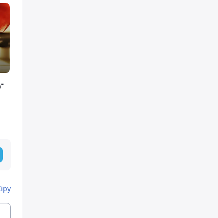
-
Кіру