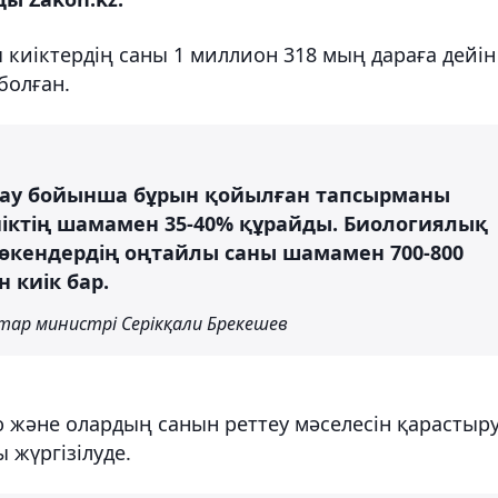
киіктердің саны 1 миллион 318 мың дараға дейін
болған.
қтау бойынша бұрын қойылған тапсырманы
іктің шамамен 35-40% құрайды. Биологиялық
өкендердің оңтайлы саны шамамен 700-800
н киік бар.
стар министрі Серікқали Брекешев
ю және олардың санын реттеу мәселесін қарастыр
 жүргізілуде.