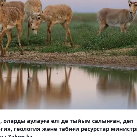
, оларды аулауға әлі де тыйым салынған, деп
гия, геология және табиғи ресурстар министр
ы Zakon.kz.