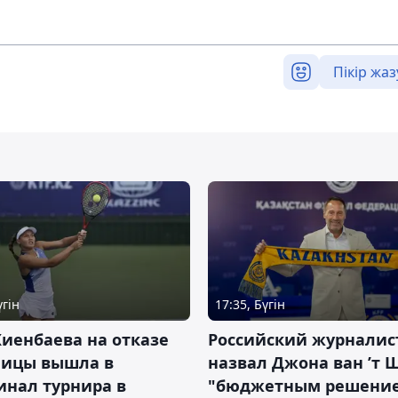
Пікір жаз
үгін
17:35, Бүгін
иенбаева на отказе
Российский журналис
ницы вышла в
назвал Джона ван ’т 
инал турнира в
"бюджетным решени