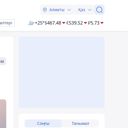
Алматы
Қаз
+25°
$
467.48
€
539.52
₽
5.73
алтері
ам
Соңғы
Танымал