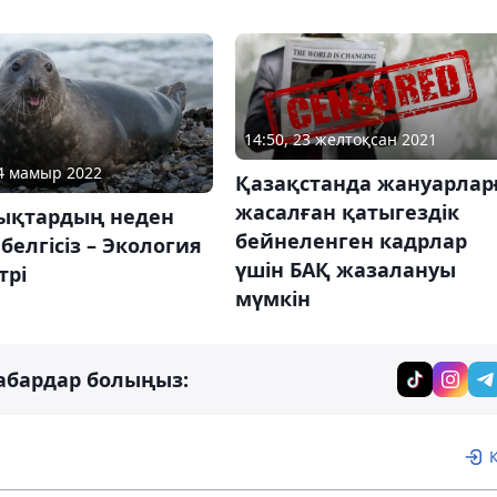
14:50, 23 желтоқсан 2021
04 мамыр 2022
Қазақстанда жануарлар
жасалған қатыгездік
ықтардың неден
бейнеленген кадрлар
 белгісіз – Экология
үшін БАҚ жазалануы
трі
мүмкін
абардар болыңыз: