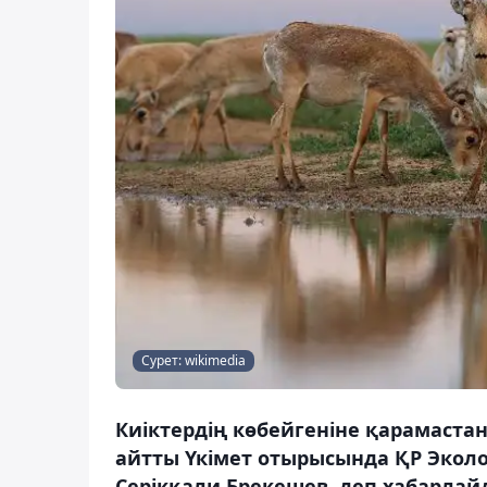
Сурет: wikimedia
Киіктердің көбейгеніне қарамастан
айтты Үкімет отырысында ҚР Эколо
Серікқали Брекешев, деп хабарлайд