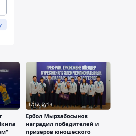
у
17:19, Бүгін
т
Ербол Мырзабосынов
Шкипа
наградил победителей и
ем"
призеров юношеского