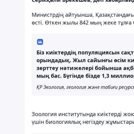
Министрдің айтуынша, Қазақстандағы 
өсті. Өткен жылы 842 мың жеке тұлға 
Біз киіктердің популяциясын са
орындадық. Жыл сайынғы өсім ки
зерттеу нәтижелері бойынша ақб
мың бас. Бүгінде бізде 1,3 миллио
ҚР Экология, геология және табиғи ресур
Зоология институтында киіктерді жо
үшін биологиялық негіздеу жұмыстары