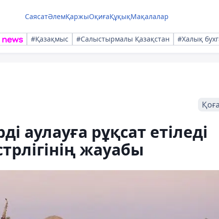
Саясат
Әлем
Қаржы
Оқиға
Құқық
Мақалалар
#Қазақмыс
#Салыстырмалы Қазақстан
#Халық бухг
Қоғ
ді аулауға рұқсат етіледі
стрлігінің жауабы