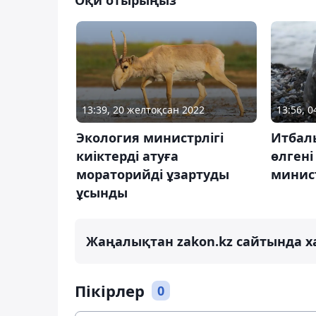
13:39, 20 желтоқсан 2022
13:56, 
Экология министрлігі
Итбал
киіктерді атуға
өлгені
мораторийді ұзартуды
минис
ұсынды
Жаңалықтан zakon.kz сайтында х
Пікірлер
0