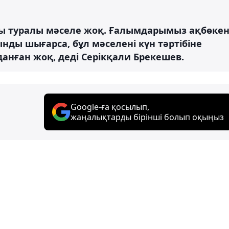
ты туралы мәселе жоқ. Ғалымдарымыз ақбөке
нды шығарса, бұл мәселені күн тәртібіне
анған жоқ, деді Серікқали Брекешев.
Google-ға қосылып,
жаңалықтарды бірінші болып оқыңыз