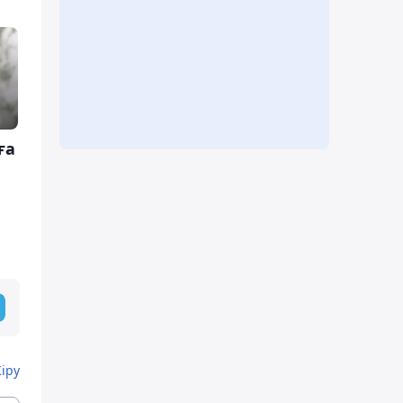
ға
Кіру