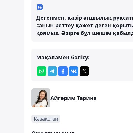
Дегенмен, қазір аңшылық рұқса
санын реттеу қажет деген қорыты
қоямыз. Әзірге бұл шешім қабылд
Мақаламен бөлісу:
Айгерим Тарина
Қазақстан
Оқи отырыңыз