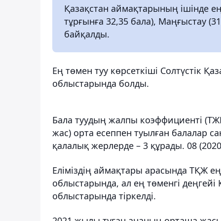
Қазақстан аймақтарының ішінде ең
тұрғынға 32,35 бала), Маңғыстау (31
байқалды.
Ең төмен туу көрсеткіші Солтүстік Қаза
облыстарында болды.
Бала туудың жалпы коэффициенті (ТЖК)
жас) орта есеппен туылған балалар сан
қалалық жерлерде – 3 құрады. 08 (2020 ж
Еліміздің аймақтары арасында ТҚЖ ең ж
облыстарында, ал ең төменгі деңгейі Қ
облыстарында тіркелді.
2021 жылы туған ананың орташа жасы 29