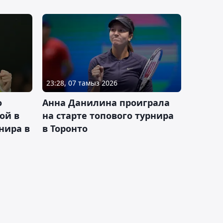
23:28, 07 тамыз 2026
о
Анна Данилина проиграла
ой в
на старте топового турнира
нира в
в Торонто