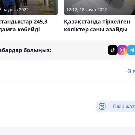
17 наурыз 2022
12:12, 18 сәуір 2022
тандықтар 245,3
Қазақстанда тіркелген
дамға көбейді
көліктер саны азайды
абардар болыңыз:
Пікір жаз