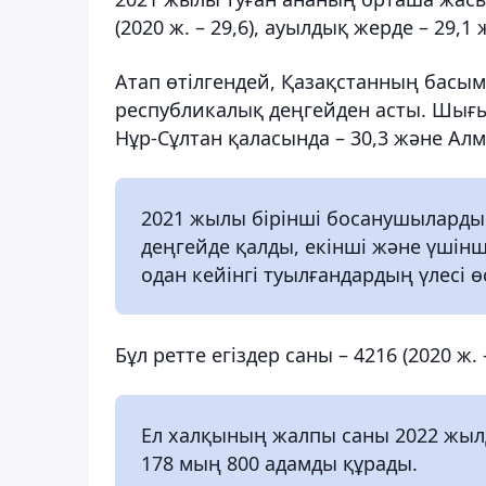
(2020 ж. – 29,6), ауылдық жерде – 29,1 
Атап өтілгендей, Қазақстанның басым
республикалық деңгейден асты. Шығыс
Нұр-Сұлтан қаласында – 30,3 және Ал
2021 жылы бірінші босанушыларды
деңгейде қалды, екінші және үшінш
одан кейінгі туылғандардың үлесі өс
Бұл ретте егіздер саны – 4216 (2020 ж. 
Ел халқының жалпы саны 2022 жылд
178 мың 800 адамды құрады.