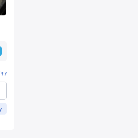
Кіру
у