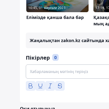
10:45, 01 маусым 2023
17:19, 
Елімізде қанша бала бар
Қазақс
мың а
Жаңалықтан zakon.kz сайтында х
Пікірлер
0
Оқи отырыңыз