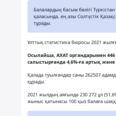
Балалардың басым бөлігі Түркіста
қаласында, ең азы Солтүстік Қаза
тұрады.
Ұлттық статистика бюросы 2021 жылғы
Осылайша, АХАТ органдарымен 446 4
салыстырғанда 4,6%-ға артық және
Қалада туылғандар саны 262507 адамд
құрады.
2021 жылдың аяғында 230 272 ұл (51,6%)
жыныс қатынасы 100 қыз балаға шаққа