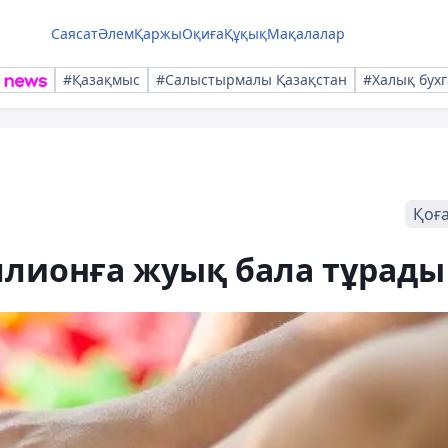
Саясат
Әлем
Қаржы
Оқиға
Құқық
Мақалалар
#Қазақмыс
#Салыстырмалы Қазақстан
#Халық бухг
Қоғ
ллионға жуық бала тұрады