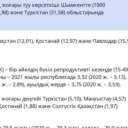
 жоғары туу көрсеткіші Шымкентте (1000
,98) және Түркістан (31,58) облыстарында
қстан (12,01), Қостанай (12,97) және Павлодар (15,
 – бір әйелдің бүкіл репродуктивті кезеңде (15-49
ы – 2021 жылы республикада 3,32 (2020 ж. – 3,13),
. – 2,89), ауылдық жерде – 3,75 (2020 ж. – 3,53).
оғары деңгейі Түркістан (5,10), Маңғыстау (4,57)
останай (1,88) және Солтүстік Қазақстан (1,97)
,5 жасты (2020 ж. – 29,3 жас), қалада – 29,9 жас