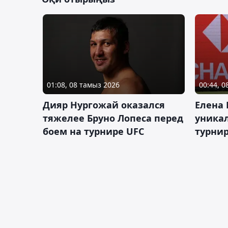
01:08, 08 тамыз 2026
00:44, 
Дияр Нургожай оказался
Елена
тяжелее Бруно Лопеса перед
уника
боем на турнире UFC
турнир