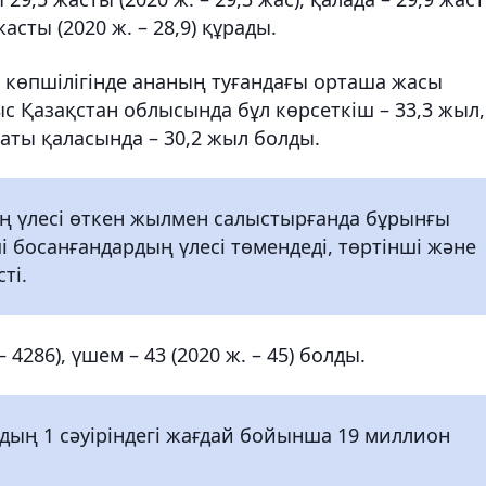
жасты (2020 ж. – 28,9) құрады.
 көпшілігінде ананың туғандағы орташа жасы
 Қазақстан облысында бұл көрсеткіш – 33,3 жыл,
маты қаласында – 30,2 жыл болды.
ң үлесі өткен жылмен салыстырғанда бұрынғы
і босанғандардың үлесі төмендеді, төртінші және
ті.
– 4286), үшем – 43 (2020 ж. – 45) болды.
ың 1 сәуіріндегі жағдай бойынша 19 миллион