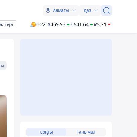
Алматы
Қаз
+22°
$
469.93
€
541.64
₽
5.71
алтері
ам
Соңғы
Танымал