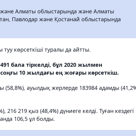
н және Алматы облыстарында және Алматы
қстан, Павлодар және Қостанай облыстарында
 туу көрсеткіші туралы да айтты.
91 бала тіркелді, бұл 2020 жылмен
 соңғы 10 жылдағы ең жоғары көрсеткіш.
ы (58,8%), ауылдық жерлерде 183984 адамды (41,2
, 216 219 қыз (48,4%) дүниеге келді. Туған кездегі
нда 106,5 ұл болды.