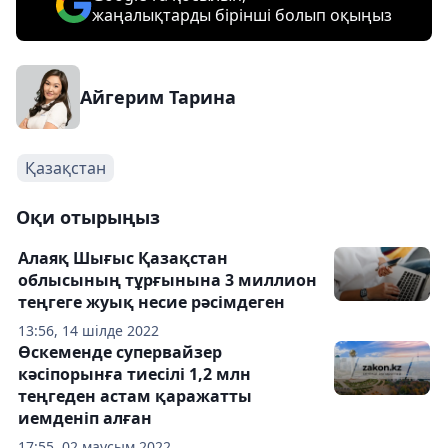
жаңалықтарды бірінші болып оқыңыз
Айгерим Тарина
Қазақстан
Оқи отырыңыз
Алаяқ Шығыс Қазақстан
облысының тұрғынына 3 миллион
теңгеге жуық несие рәсімдеген
13:56, 14 шілде 2022
Өскеменде супервайзер
кәсіпорынға тиесілі 1,2 млн
теңгеден астам қаражатты
иемденіп алған
17:55, 02 маусым 2022