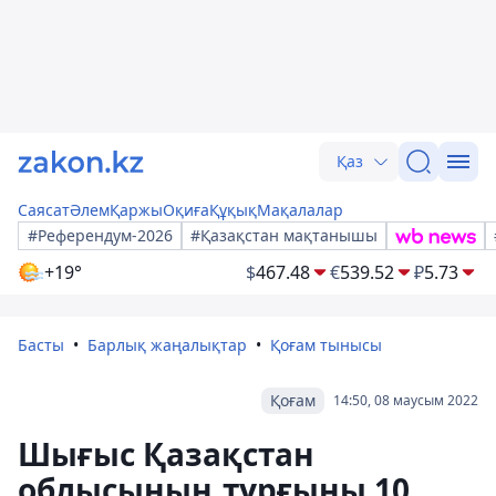
Қаз
Саясат
Әлем
Қаржы
Оқиға
Құқық
Мақалалар
#Референдум-2026
#Қазақстан мақтанышы
+19°
$
467.48
€
539.52
₽
5.73
Басты
Барлық жаңалықтар
Қоғам тынысы
Қоғам
14:50, 08 маусым 2022
Шығыс Қазақстан
облысының тұрғыны 10