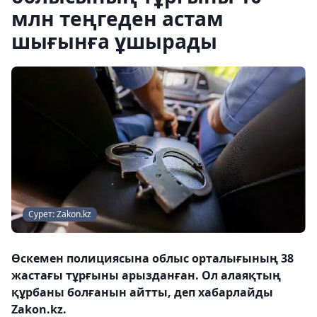
млн теңгеден астам
шығынға ұшырады
Сурет: Zakon.kz
Өскемен полициясына облыс орталығының 38
жастағы тұрғыны арызданған. Ол алаяқтың
құрбаны болғанын айтты, деп хабарлайды
Zakon.kz.