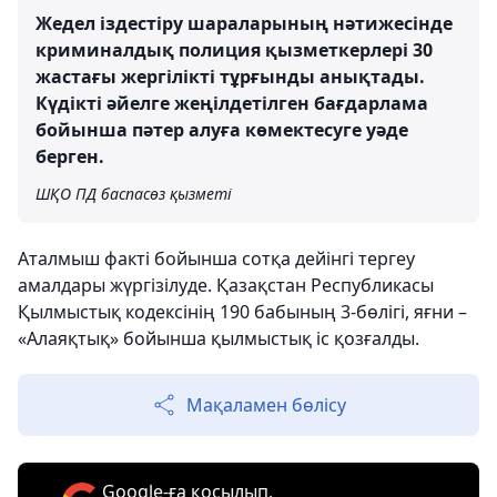
Жедел іздестіру шараларының нәтижесінде
криминалдық полиция қызметкерлері 30
жастағы жергілікті тұрғынды анықтады.
Күдікті әйелге жеңілдетілген бағдарлама
бойынша пәтер алуға көмектесуге уәде
берген.
ШҚО ПД баспасөз қызметі
Аталмыш факті бойынша сотқа дейінгі тергеу
амалдары жүргізілуде. Қазақстан Республикасы
Қылмыстық кодексінің 190 бабының 3-бөлігі, яғни –
«Алаяқтық» бойынша қылмыстық іс қозғалды.
Мақаламен бөлісу
Google-ға қосылып,