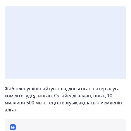
Жәбірленушінің айтуынша, досы оған пәтер алуға
көмектесуді ұсынған. Ол әйелді алдап, оның 10
миллион 500 мың теңгеге жуық ақшасын иемденіп
алған.