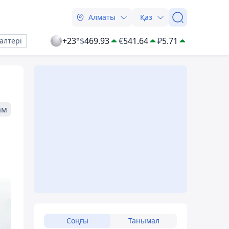
Алматы
Қаз
+23°
$
469.93
€
541.64
₽
5.71
алтері
ам
Соңғы
Танымал