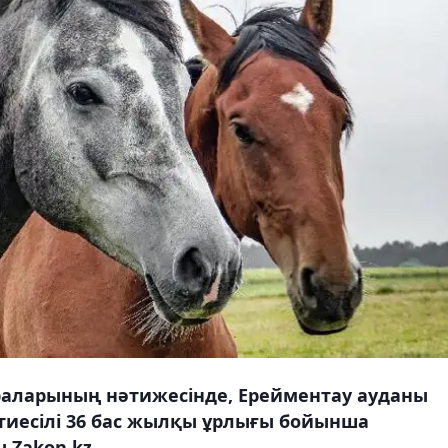
араларының нәтижесінде, Ерейментау ауданы
иесілі 36 бас жылқы ұрлығы бойынша
 Zakon.kz.