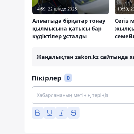
14:59, 22 шілде 2025
10:59, 
Алматыда бірқатар тонау
Сегіз
қылмысына қатысы бар
жылқы
күдіктілер ұсталды
семей
Жаңалықтан zakon.kz сайтында х
Пікірлер
0