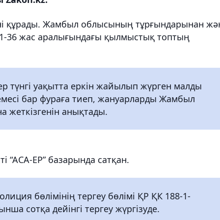
ні құрады. Жамбыл облысының тұрғындарынан жә
31-36 жас аралығындағы қылмыстық топтың
р түнгі уақытта еркін жайылып жүрген малды
ркемесі бар фураға тиеп, жануарларды Жамбыл
а жеткізгенін анықтады.
ті “АСА-ЕР” базарында сатқан.
лиция бөлімінің тергеу бөлімі ҚР ҚК 188-1-
нша сотқа дейінгі тергеу жүргізуде.