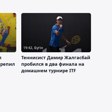
19:42, Бүгін
л
Теннисист Дамир Жалгасбай
крепил
пробился в два финала на
домашнем турнире ITF