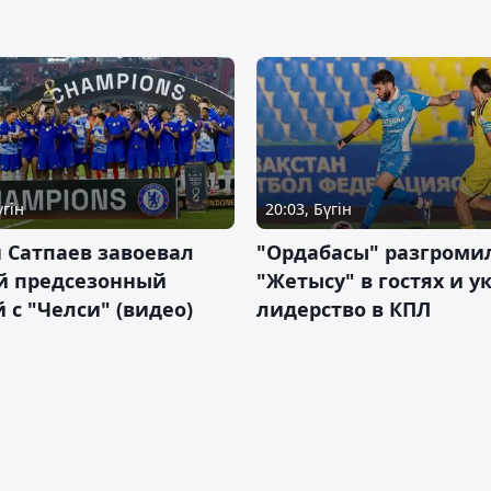
үгін
20:03, Бүгін
 Сатпаев завоевал
"Ордабасы" разгроми
й предсезонный
"Жетысу" в гостях и у
 с "Челси" (видео)
лидерство в КПЛ