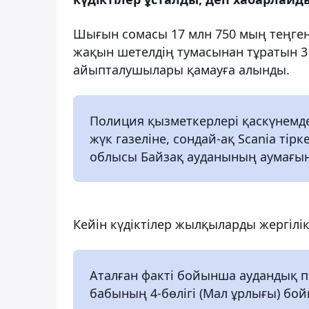
Шығын сомасы 17 млн 750 мың теңге
жақын шетелдің тумасынан тұратын 
айыпталушылары қамауға алынды.
Полиция қызметкерлері қаскүнемде
жүк газеліне, сондай-ақ Scania ті
облысы Байзақ ауданының аумағын
Кейін күдіктілер жылқыларды жергілік
Аталған факті бойынша аудандық по
бабының 4-бөлігі (Мал ұрлығы) бойы