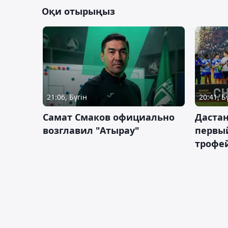
Оқи отырыңыз
21:06, Бүгін
20:41, Б
Самат Смаков официально
Дастан
возглавил "Атырау"
первы
трофей