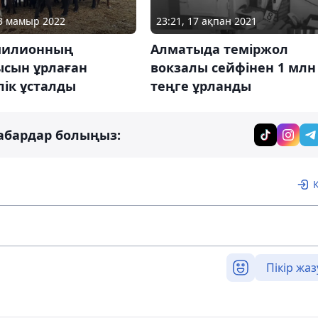
23 мамыр 2022
23:21, 17 ақпан 2021
 милионның
Алматыда теміржол
сын ұрлаған
вокзалы сейфінен 1 млн
лік ұсталды
теңге ұрланды
абардар болыңыз:
Пікір жаз