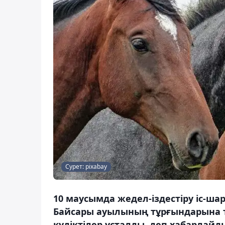
Сурет: pixabay
10 маусымда жедел-іздестіру іс-ш
Байсары ауылының тұрғындарына т
күдіктілер ұсталды, деп хабарлайды