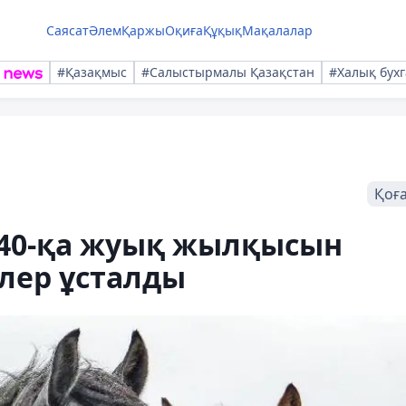
Саясат
Әлем
Қаржы
Оқиға
Құқық
Мақалалар
#Қазақмыс
#Салыстырмалы Қазақстан
#Халық бухг
Қоғ
40-қа жуық жылқысын
лер ұсталды