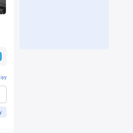
Кіру
у