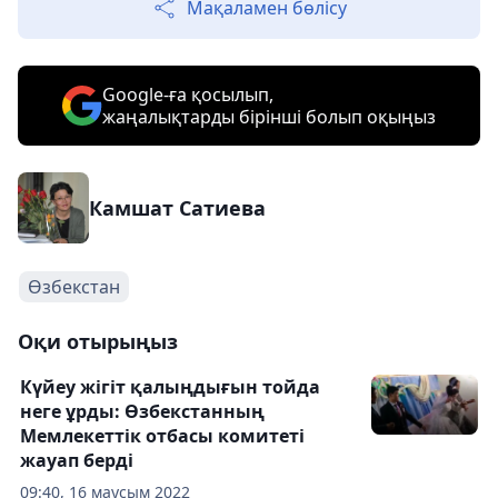
Мақаламен бөлісу
Google-ға қосылып,
жаңалықтарды бірінші болып оқыңыз
Камшат Сатиева
Өзбекстан
Оқи отырыңыз
Күйеу жігіт қалыңдығын тойда
неге ұрды: Өзбекстанның
Мемлекеттік отбасы комитеті
жауап берді
09:40, 16 маусым 2022