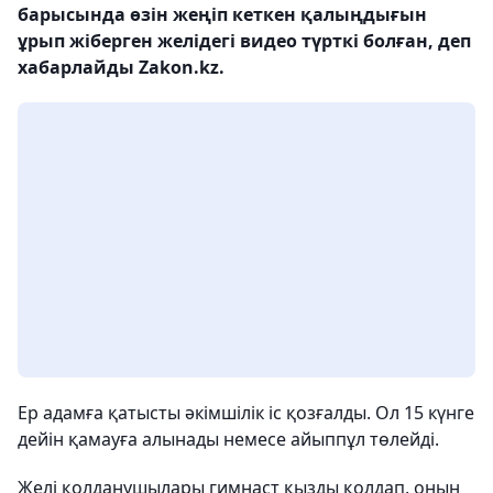
барысында өзін жеңіп кеткен қалыңдығын
ұрып жіберген желідегі видео түрткі болған, деп
хабарлайды Zakon.kz.
Ер адамға қатысты әкімшілік іс қозғалды. Ол 15 күнге
дейін қамауға алынады немесе айыппұл төлейді.
Желі қолданушылары гимнаст қызды қолдап, оның