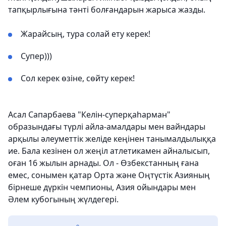
тапқырлығына тәнті болғандарын жарыса жазды.
Жарайсың, тура солай ету керек!
Супер)))
Сол керек өзіне, сөйту керек!
Асал Сапарбаева "Келін-суперқаһарман"
образындағы түрлі айла-амалдары мен вайндары
арқылы әлеуметтік желіде кеңінен танымалдылыққа
ие. Бала кезінен ол жеңіл атлетикамен айналысып,
оған 16 жылын арнады. Ол - Өзбекстанның ғана
емес, сонымен қатар Орта және Оңтүстік Азияның
бірнеше дүркін чемпионы, Азия ойындары мен
Әлем кубогының жүлдегері.