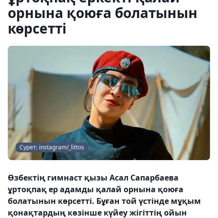
орнына қоюға болатынын
көрсетті
Сурет: instagram/_littos
Өзбектің гимнаст қызы Асал Сапарбаева
ұртоқпақ ер адамды қалай орнына қоюға
болатынын көрсетті. Бұған той үстінде мұқым
қонақтардың көзінше күйеу жігіттің ойын