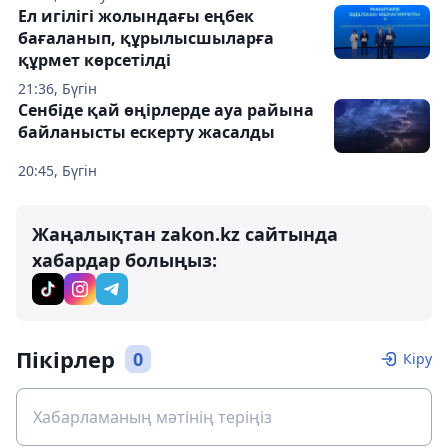
Ел игілігі жолындағы еңбек
бағаланып, құрылысшыларға
құрмет көрсетілді
21:36, Бүгін
Сенбіде қай өңірлерде ауа райына
байланысты ескерту жасалды
20:45, Бүгін
Жаңалықтан zakon.kz сайтында
хабардар болыңыз:
Пікірлер
0
Кіру