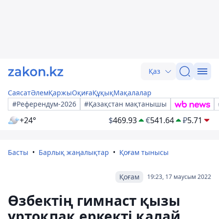
Қаз
Саясат
Әлем
Қаржы
Оқиға
Құқық
Мақалалар
#Референдум-2026
#Қазақстан мақтанышы
+24°
$
469.93
€
541.64
₽
5.71
Басты
Барлық жаңалықтар
Қоғам тынысы
Қоғам
19:23, 17 маусым 2022
Өзбектің гимнаст қызы
ұртоқпақ еркекті қалай