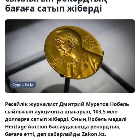
бағаға сатып жіберді
Сурет: flickr
Ресейлік журналист Дмитрий Муратов Нобель
сыйлығын аукционға шығарып, 103,5 млн
долларға сатып жіберді. Оның Нобель медалі
Heritage Auction бәссаудасында рекордтық
бағаға өтті, деп хабарлайды Zakon.kz.