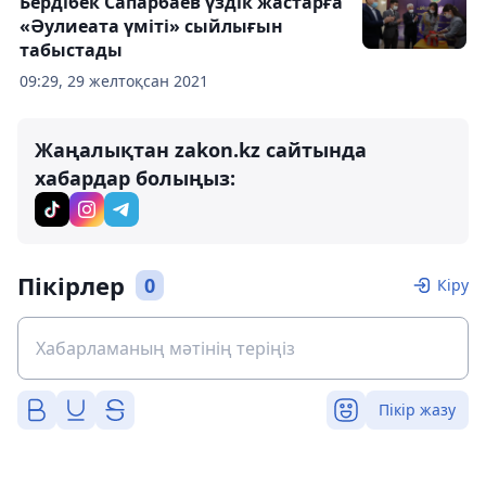
Бердібек Сапарбаев үздік жастарға
«Әулиеата үміті» сыйлығын
табыстады
09:29, 29 желтоқсан 2021
Жаңалықтан zakon.kz сайтында
хабардар болыңыз:
Пікірлер
0
Кіру
Пікір жазу