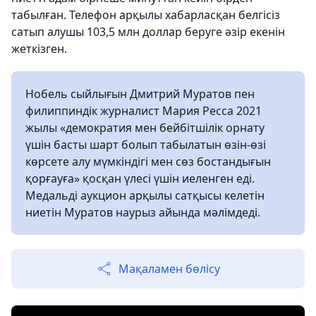
табылған. Телефон арқылы хабарласқан белгісіз
сатып алушы 103,5 млн доллар беруге әзір екенін
жеткізген.
Нобель сыйлығын Дмитрий Муратов пен
филиппиндік журналист Мария Ресса 2021
жылы «демократия мен бейбітшілік орнату
үшін басты шарт болып табылатын өзін-өзі
көрсете алу мүмкіндігі мен сөз бостандығын
қорғауға» қосқан үлесі үшін иеленген еді.
Медальді аукцион арқылы сатқысы келетін
ниетін Муратов наурыз айында мәлімдеді.
Мақаламен бөлісу