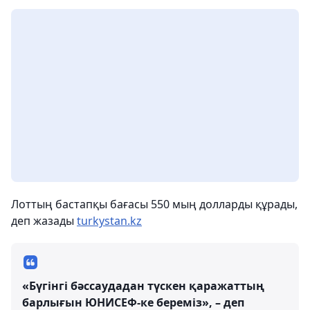
Лоттың бастапқы бағасы 550 мың долларды құрады,
деп жазады
turkystan.kz
«Бүгінгі бәссаудадан түскен қаражаттың
барлығын ЮНИСЕФ-ке береміз», – деп