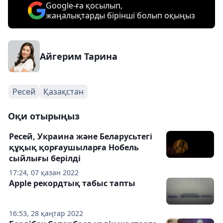
Google-ға қосылып,
жаңалықтарды бірінші болып оқыңыз
Айгерим Тарина
Ресей
Қазақстан
Оқи отырыңыз
Ресей, Украина және Беларусьтегі
құқық қорғаушыларға Нобель
сыйлығы берілді
17:24, 07 қазан 2022
Apple рекордтық табыс тапты
16:53, 28 қаңтар 2022