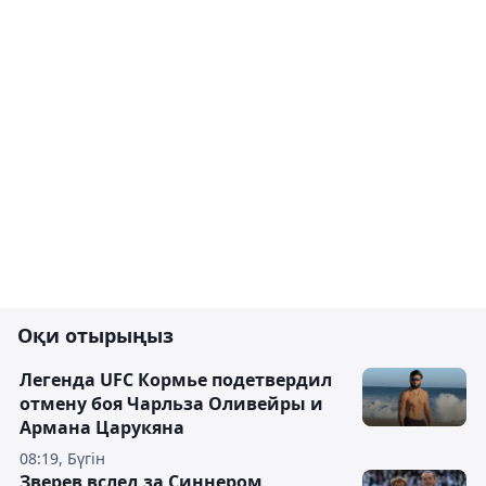
Оқи отырыңыз
Легенда UFC Кормье подетвердил
отмену боя Чарльза Оливейры и
Армана Царукяна
08:19, Бүгін
Зверев вслед за Синнером