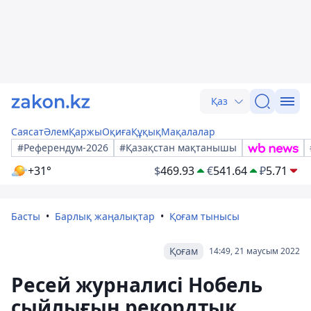
Қаз
Саясат
Әлем
Қаржы
Оқиға
Құқық
Мақалалар
#Референдум-2026
#Қазақстан мақтанышы
+31°
$
469.93
€
541.64
₽
5.71
Басты
Барлық жаңалықтар
Қоғам тынысы
Қоғам
14:49, 21 маусым 2022
Ресей журналисі Нобель
сыйлығын рекордтық