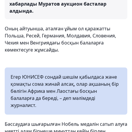
хабарлады Муратов аукцион басталар
алдында.
Оның айтуынша, аталған ұйым ол қаражатты
Польша, Ресей, Германия, Молдавия, Словения,
Чехия мен Венгриядағы босқын балаларға
көмектесуге жұмсайды.
Егер ЮНИСЕФ сондай шешім қабылдаса және
қомақты сома жинай алсақ, олар ақшаның бір
бөлігін Африка мен Лаостағы босқын
балаларға да береді, – деп мәлімдеді
журналист.
Бәссаудаға шығарылған Нобель медалін сатып алуға
ниетті адам бірнеше минуттан кейін бірден