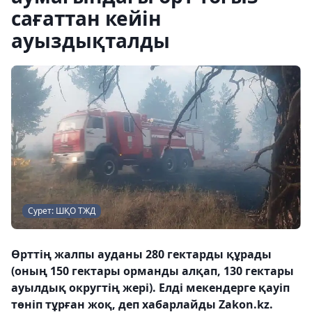
сағаттан кейін
ауыздықталды
Сурет: ШҚО ТЖД
Өрттің жалпы ауданы 280 гектарды құрады
(оның 150 гектары орманды алқап, 130 гектары
ауылдық округтің жері). Елді мекендерге қауіп
төніп тұрған жоқ, деп хабарлайды Zakon.kz.