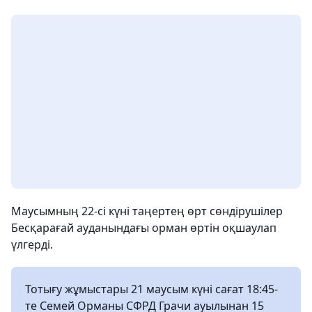
Маусымның 22-сі күні таңертең өрт сөндірушілер
Бесқарағай ауданындағы орман өртін оқшаулап
үлгерді.
Тотығу жұмыстары 21 маусым күні сағат 18:45-
те Семей Орманы СФРД Грачи ауылынан 15