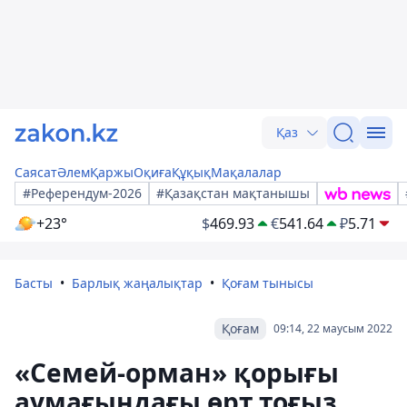
Қаз
Саясат
Әлем
Қаржы
Оқиға
Құқық
Мақалалар
#Референдум-2026
#Қазақстан мақтанышы
+23°
$
469.93
€
541.64
₽
5.71
Басты
Барлық жаңалықтар
Қоғам тынысы
Қоғам
09:14, 22 маусым 2022
«Семей-орман» қорығы
аумағындағы өрт тоғыз