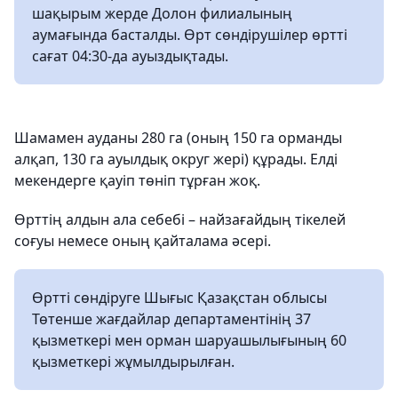
шақырым жерде Долон филиалының
аумағында басталды. Өрт сөндірушілер өртті
сағат 04:30-да ауыздықтады.
Шамамен ауданы 280 га (оның 150 га орманды
алқап, 130 га ауылдық округ жері) құрады. Елді
мекендерге қауіп төніп тұрған жоқ.
Өрттің алдын ала себебі – найзағайдың тікелей
соғуы немесе оның қайталама әсері.
Өртті сөндіруге Шығыс Қазақстан облысы
Төтенше жағдайлар департаментінің 37
қызметкері мен орман шаруашылығының 60
қызметкері жұмылдырылған.