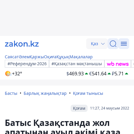
Қаз
Саясат
Әлем
Қаржы
Оқиға
Құқық
Мақалалар
#Референдум-2026
#Қазақстан мақтанышы
+32°
$
469.93
€
541.64
₽
5.71
Басты
Барлық жаңалықтар
Қоғам тынысы
Қоғам
11:27, 24 маусым 2022
Батыс Қазақстанда жол
апатынан ауыл әкімі қаза