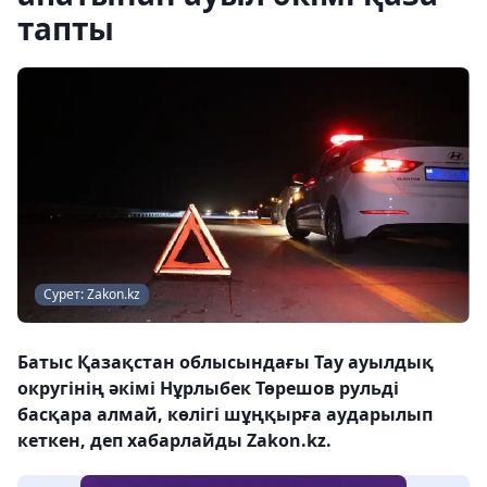
тапты
Сурет: Zakon.kz
Батыс Қазақстан облысындағы Тау ауылдық
округінің әкімі Нұрлыбек Төрешов рульді
басқара алмай, көлігі шұңқырға аударылып
кеткен, деп хабарлайды Zakon.kz.