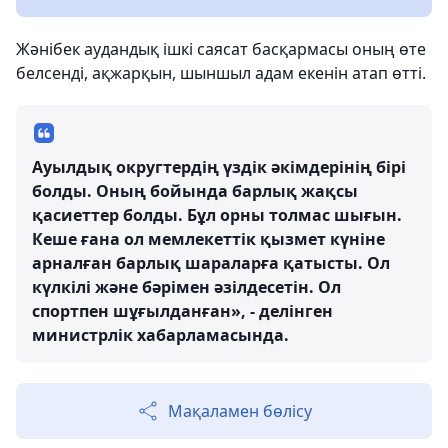
Жәнібек аудандық ішкі саясат басқармасы оның өте
белсенді, ақжарқын, шыншыл адам екенін атап өтті.
Ауылдық округтердің үздік әкімдерінің бірі
болды. Оның бойында барлық жақсы
қасиеттер болды. Бұл орны толмас шығын.
Кеше ғана ол мемлекеттік қызмет күніне
арналған барлық шараларға қатысты. Ол
күлкілі және бәрімен әзілдесетін. Ол
спортпен шұғылданған», - делінген
министрлік хабарламасында.
Мақаламен бөлісу