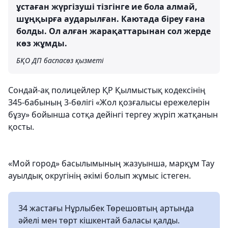
ұстаған жүргізуші тізгінге ие бола алмай,
шұңқырға аударылған. Каютада біреу ғана
болды. Ол алған жарақаттарынан сол жерде
көз жұмды.
БҚО ДП баспасөз қызметі
Сондай-ақ полицейлер ҚР Қылмыстық кодексінің
345-бабының 3-бөлігі «Жол қозғалысы ережелерін
бұзу» бойынша сотқа дейінгі тергеу жүріп жатқанын
қосты.
«Мой город» басылымының жазуынша, марқұм Тау
ауылдық округінің әкімі болып жұмыс істеген.
34 жастағы Нұрлыбек Төрешовтың артында
әйелі мен төрт кішкентай баласы қалды.