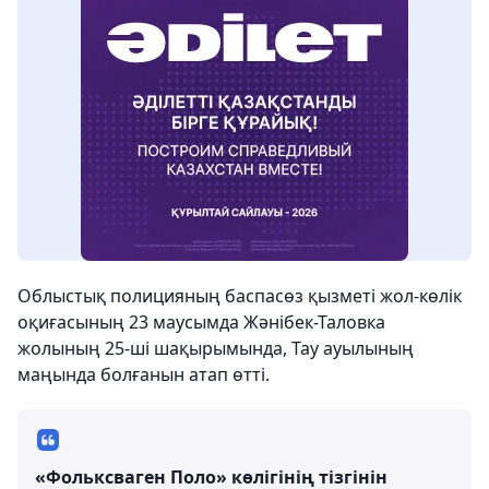
Облыстық полицияның баспасөз қызметі жол-көлік
оқиғасының 23 маусымда Жәнібек-Таловка
жолының 25-ші шақырымында, Тау ауылының
маңында болғанын атап өтті.
«Фольксваген Поло» көлігінің тізгінін