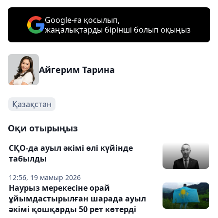
Google-ға қосылып,
жаңалықтарды бірінші болып оқыңыз
Айгерим Тарина
Қазақстан
Оқи отырыңыз
СҚО-да ауыл әкімі өлі күйінде
табылды
12:56, 19 мамыр 2026
Наурыз мерекесіне орай
ұйымдастырылған шарада ауыл
әкімі қошқарды 50 рет көтерді