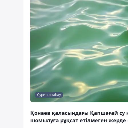
Сурет: pixabay
Қонаев қаласындағы Қапшағай су қ
шомылуға рұқсат етілмеген жерде с