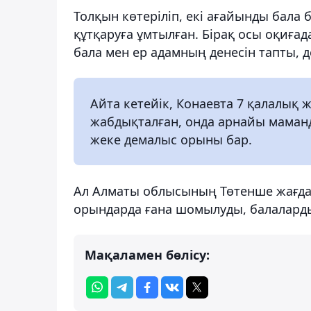
Толқын көтеріліп, екі ағайынды бала б
құтқаруға ұмтылған. Бірақ осы оқиғада
бала мен ер адамның денесін тапты, 
Айта кетейік, Конаевта 7 қалалық
жабдықталған, онда арнайы маманд
жеке демалыс орыны бар.
Ал Алматы облысының Төтенше жағда
орындарда ғана шомылуды, балаларды
Мақаламен бөлісу: