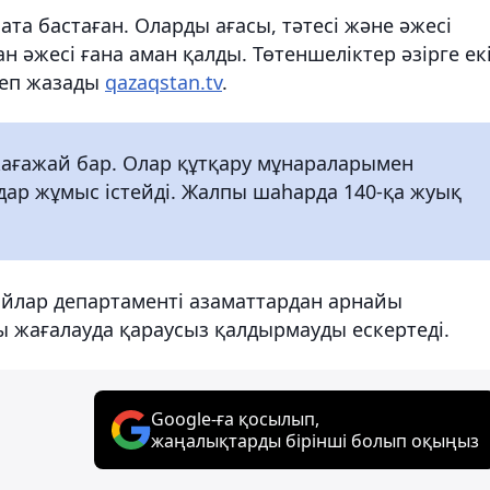
ата бастаған. Оларды ағасы, тәтесі және әжесі
н әжесі ғана аман қалды. Төтеншеліктер әзірге ек
деп жазады
qazaqstan.tv
.
 жағажай бар. Олар құтқару мұнараларымен
ар жұмыс істейді. Жалпы шаһарда 140-қа жуық
йлар департаменті азаматтардан арнайы
 жағалауда қараусыз қалдырмауды ескертеді.
Google-ға қосылып,
жаңалықтарды бірінші болып оқыңыз