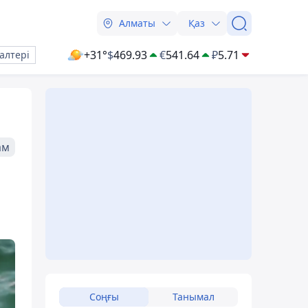
Алматы
Қаз
+31°
$
469.93
€
541.64
₽
5.71
алтері
ам
Соңғы
Танымал