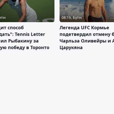
үгін
08:19, Бүгін
ит способ
Легенда UFC Кормье
ать": Tennis Letter
подетвердил отмену 
лил Рыбакину за
Чарльза Оливейры и 
ую победу в Торонто
Царукяна