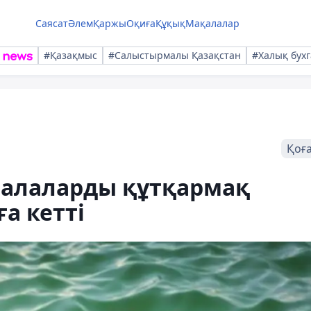
Саясат
Әлем
Қаржы
Оқиға
Құқық
Мақалалар
#Қазақмыс
#Салыстырмалы Қазақстан
#Халық бухг
Қоғ
балаларды құтқармақ
ға кетті