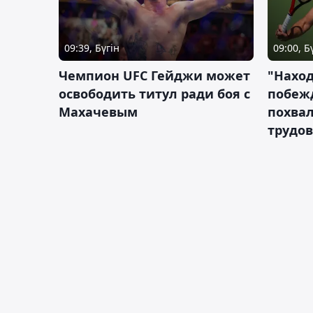
09:39, Бүгін
09:00, Б
Чемпион UFC Гейджи может
"Наход
освободить титул ради боя с
побежд
Махачевым
похва
трудов