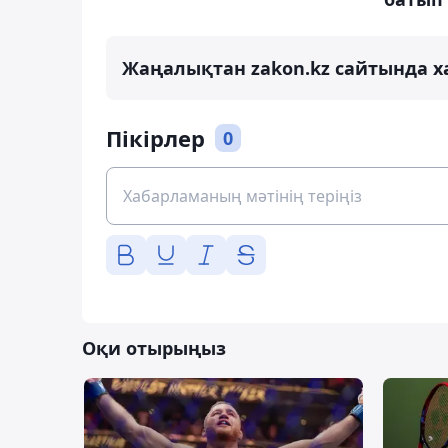
Жаңалықтан zakon.kz сайтында х
Пікірлер
0
Оқи отырыңыз