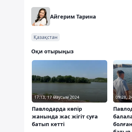
Айгерим Тарина
Қазақстан
Оқи отырыңыз
17:13, 17 маусым 2024
09:28, 
Павлодарда көпір
Павло
жанында жас жігіт суға
балал
батып кетті
болған
батып 