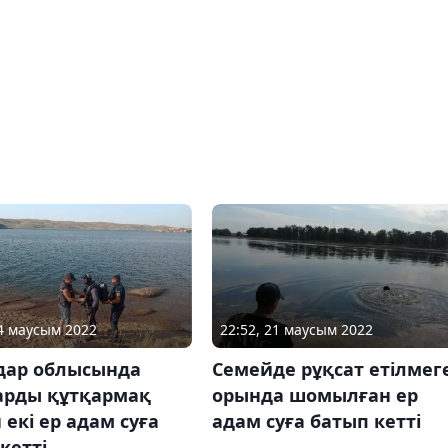
24 маусым 2022
22:52, 21 маусым 2022
дар облысында
Семейде рұқсат етілмег
арды құтқармақ
орында шомылған ер
 екі ер адам суға
адам суға батып кетті
кетті