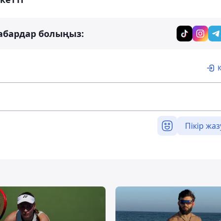
абардар болыңыз:
Пікір жаз