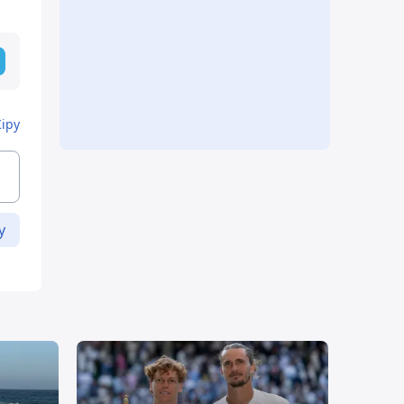
Кіру
у