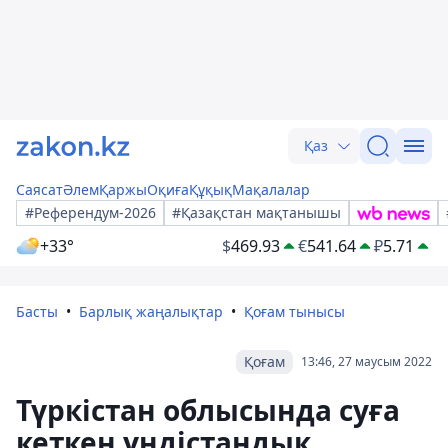
Қаз
Саясат
Әлем
Қаржы
Оқиға
Құқық
Мақалалар
#Референдум-2026
#Қазақстан мақтанышы
+33°
$
469.93
€
541.64
₽
5.71
Басты
Барлық жаңалықтар
Қоғам тынысы
Қоғам
13:46, 27 маусым 2022
Түркістан облысында суға
кеткен үндістандық