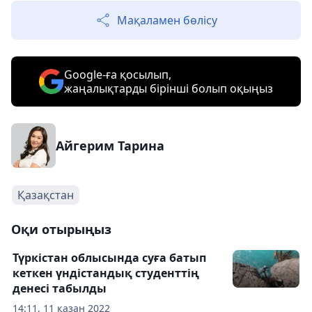
Мақаламен бөлісу
Google-ға қосылып,
жаңалықтарды бірінші болып оқыңыз
Айгерим Тарина
Қазақстан
Оқи отырыңыз
Түркістан облысында суға батып
кеткен үндістандық студенттің
денесі табылды
14:11, 11 қазан 2022