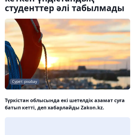
студенттер әлі табылмады
Сурет: pixabay
Түркістан облысында екі шетелдік азамат суға
батып кетті, деп хабарлайды Zakon.kz.