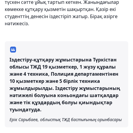
түскен сәтте ұйық тартып кеткен. Жанындағылар
көмекке құтқару қызметін шақыртқан. Қазір екі
студенттің денесін іздестіріп жатыр. Бірақ әзірге
нәтижесіз.
Іздестіру-құтқару жұмыстарына Түркістан
облысы ТЖД 19 қызметкер, 1 жүзу құралы
және 4 техника, Полиция департаментінен
10 қызметкер және 5 бірлік техника
жұмылдырылды. Іздестіру жұмыстарының
нәтижелі болуына коньондағы шатқалдар
және тік құздардың болуы қиындықтар
туындатуда.
Ерік Сарыбаев, облыстық ТЖД бастығының орынбасары