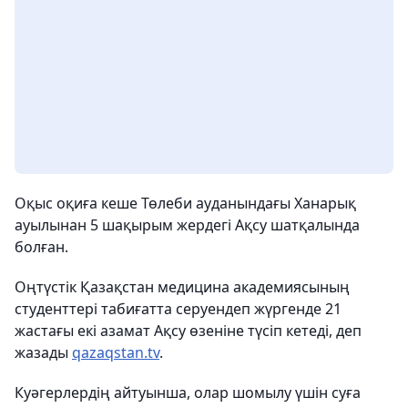
Оқыс оқиға кеше Төлеби ауданындағы Ханарық
ауылынан 5 шақырым жердегі Ақсу шатқалында
болған.
Оңтүстік Қазақстан медицина академиясының
студенттері табиғатта серуендеп жүргенде 21
жастағы екі азамат Ақсу өзеніне түсіп кетеді, деп
жазады
qazaqstan.tv
.
Куәгерлердің айтуынша, олар шомылу үшін суға