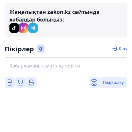
Жаңалықтан zakon.kz сайтында
хабардар болыңыз:
Пікірлер
0
Кіру
Пікір жазу