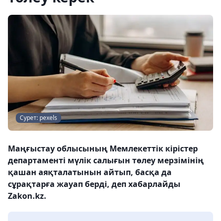
Сурет: pexels
Маңғыстау облысының Мемлекеттік кірістер
департаменті мүлік салығын төлеу мерзімінің
қашан аяқталатынын айтып, басқа да
сұрақтарға жауап берді, деп хабарлайды
Zakon.kz.