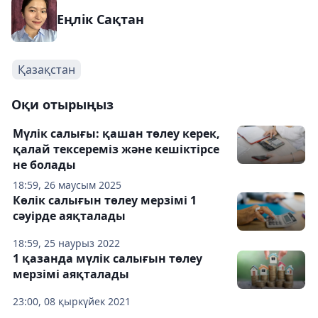
Еңлік Сақтан
Қазақстан
Оқи отырыңыз
Мүлік салығы: қашан төлеу керек,
қалай тексереміз және кешіктірсе
не болады
18:59, 26 маусым 2025
Көлік салығын төлеу мерзімі 1
сәуірде аяқталады
18:59, 25 наурыз 2022
1 қазанда мүлік салығын төлеу
мерзімі аяқталады
23:00, 08 қыркүйек 2021