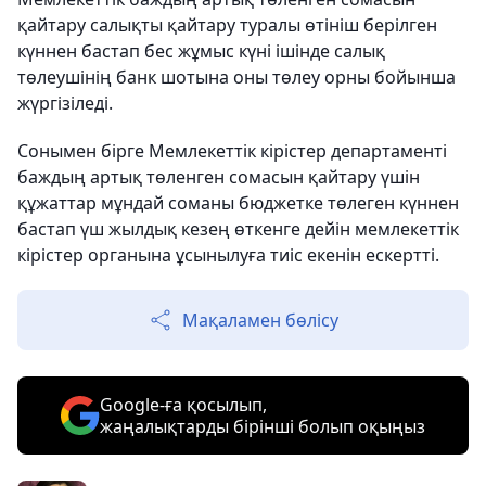
қайтару салықты қайтару туралы өтініш берілген
күннен бастап бес жұмыс күні ішінде салық
төлеушінің банк шотына оны төлеу орны бойынша
жүргізіледі.
Сонымен бірге Мемлекеттік кірістер департаменті
баждың артық төленген сомасын қайтару үшін
құжаттар мұндай соманы бюджетке төлеген күннен
бастап үш жылдық кезең өткенге дейін мемлекеттік
кірістер органына ұсынылуға тиіс екенін ескертті.
Мақаламен бөлісу
Google-ға қосылып,
жаңалықтарды бірінші болып оқыңыз