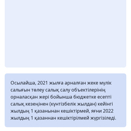
Осылайша, 2021 жылға арналған жеке мүлік
салығын төлеу салық салу объектілерінің
орналасқан жері бойынша бюджетке есепті
салық кезеңінен (күнтізбелік жылдан) кейінгі
жылдың 1 қазанынан кешіктірмей, яғни 2022
жылдың 1 қазаннан кешіктірілмей жүргізіледі.