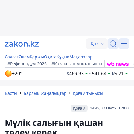
Қаз
Саясат
Әлем
Қаржы
Оқиға
Құқық
Мақалалар
#Референдум-2026
#Қазақстан мақтанышы
+20°
$
469.93
€
541.64
₽
5.71
Басты
Барлық жаңалықтар
Қоғам тынысы
Қоғам
14:49, 27 маусым 2022
Мүлік салығын қашан
төлеу керек