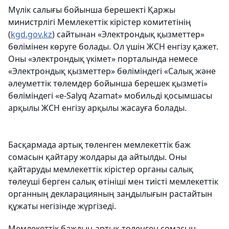
Мүлік салығы бойынша берешекті Қаржы
министрлігі Мемлекеттік кірістер комитетінің
(
kgd.gov.kz
) сайтынан «Электрондық қызметтер»
бөлімінен көруге болады. Ол үшін ЖСН енгізу қажет.
Оны «электрондық үкімет» порталында немесе
«Электрондық қызметтер» бөліміндегі «Салық және
әлеуметтік төлемдер бойынша берешек қызметі»
бөліміндегі «e-Salyq Azamat» мобильді қосымшасы
арқылы ЖСН енгізу арқылы жасауға болады.
Басқармада артық төленген мемлекеттік баж
сомасын қайтару жолдары да айтылды. Оны
қайтаруды мемлекеттік кірістер органы салық
төлеуші ​​берген салық өтініші мен тиісті мемлекеттік
органның декларацияның заңдылығын растайтын
құжаты негізінде жүргізеді.
Мемлекеттік баждың артық төленген сомасын